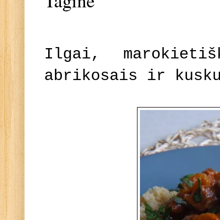
Tagine
Ilgai, marokieti
abrikosais ir kusk