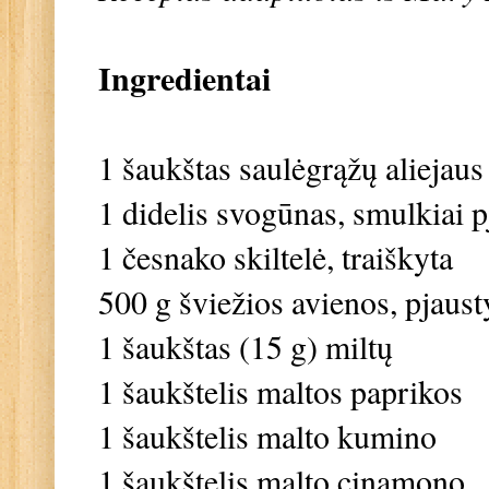
Ingredientai
1 šaukštas saulėgrąžų aliejaus
1 didelis svogūnas, smulkiai p
1 česnako skiltelė, traiškyta
500 g šviežios avienos, pjaust
1 šaukštas (15 g) miltų
1 šaukštelis maltos paprikos
1 šaukštelis malto kumino
1 šaukštelis malto cinamono