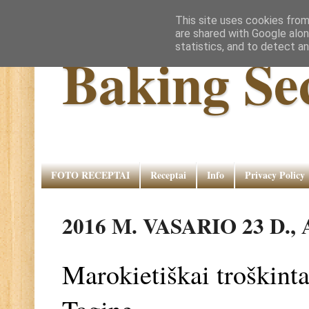
This site uses cookies from
are shared with Google alon
statistics, and to detect a
Baking Se
FOTO RECEPTAI
Receptai
Info
Privacy Policy
2016 M. VASARIO 23 D.
Marokietiškai troškint