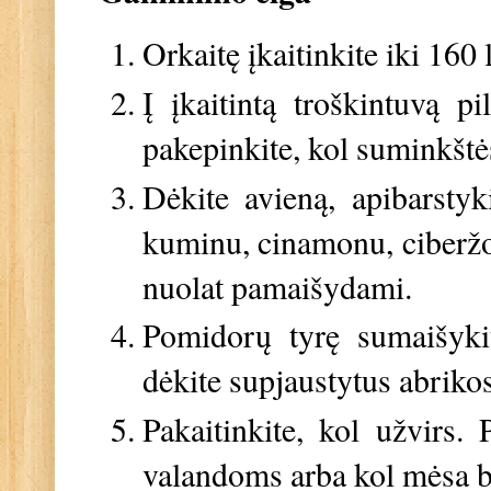
Orkaitę įkaitinkite iki 160
Į įkaitintą troškintuvą pi
pakepinkite, kol suminkštės
Dėkite avieną, apibarstyki
kuminu, cinamonu, ciberžol
nuolat pamaišydami.
Pomidorų tyrę sumaišykit
dėkite supjaustytus abriko
Pakaitinkite, kol užvirs.
valandoms arba kol mėsa b