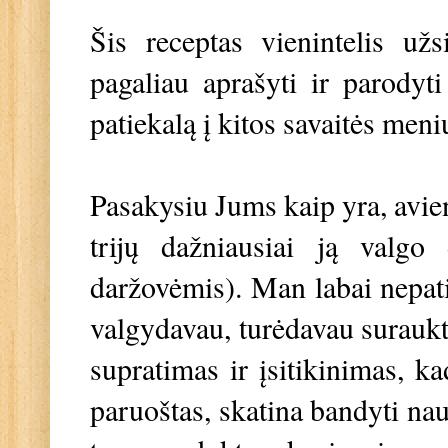
Šis receptas vienintelis už
pagaliau aprašyti ir parodyti
patiekalą į kitos savaitės men
Pasakysiu Jums kaip yra, avi
trijų dažniausiai ją valgo
daržovėmis). Man labai nepatin
valgydavau, turėdavau suraukt
supratimas ir įsitikinimas, k
paruoštas, skatina bandyti nauj