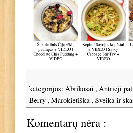
Šokoladinis Čija sėklų
Kepinti Savojos kopūstai
La
pudingas + VIDEO |
+ VIDEO | Savoy
Chocolate Chia Pudding +
Cabbage Stir Fry +
VIDEO
VIDEO
kategorijos:
Abrikosai
,
Antrieji pa
Berry
,
Marokietiška
,
Sveika ir sk
Komentarų nėra :