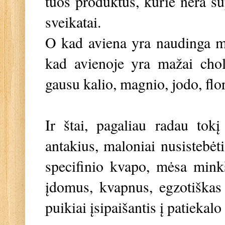
tuos produktus, kurie nėra s
sveikatai.
O kad aviena yra naudinga m
kad avienoje yra mažai chol
gausu kalio, magnio, jodo, flo
Ir štai, pagaliau radau tokį
antakius, maloniai nusistebėt
specifinio kvapo, mėsa minkš
įdomus, kvapnus, egzotiškas 
puikiai įsipaišantis į patieka