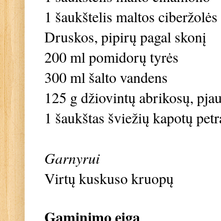
1 šaukštelis maltos ciberžolės
Druskos, pipirų pagal skonį
200 ml pomidorų tyrės
300 ml šalto vandens
125 g džiovintų abrikosų, pjau
1 šaukštas šviežių kapotų petr
Garnyrui
Virtų kuskuso kruopų
Gaminimo eiga