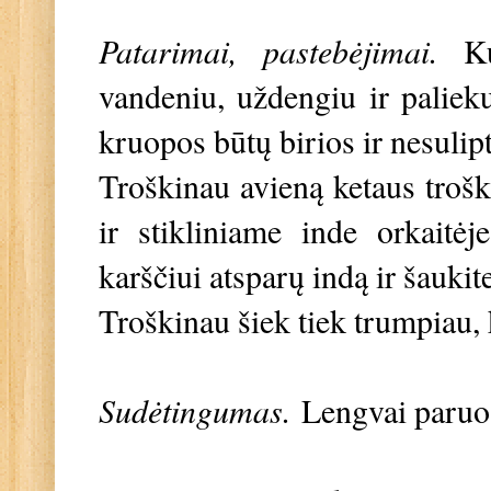
Patarimai, pastebėjimai.
K
vandeniu, uždengiu ir paliek
kruopos būtų birios ir nesulip
Troškinau avieną ketaus troški
ir stikliniame inde orkaitėj
karščiui atsparų indą ir šaukit
Troškinau šiek tiek trumpiau,
Sudėtingumas.
Lengvai paru