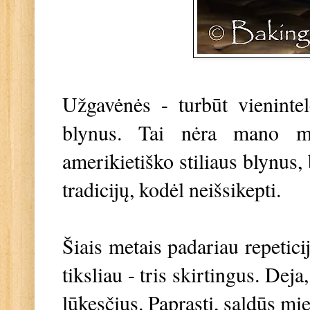
Užgavėnės - turbūt vieninte
blynus. Tai nėra mano mė
amerikietiško stiliaus blynus,
tradicijų, kodėl neišsikepti.
Šiais metais padariau repeticij
tiksliau - tris skirtingus. Deja
lūkesčius. Paprasti, saldūs mie