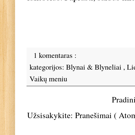
1 komentaras :
kategorijos:
Blynai & Blyneliai
,
Li
Vaikų meniu
Pradin
Užsisakykite:
Pranešimai ( Ato