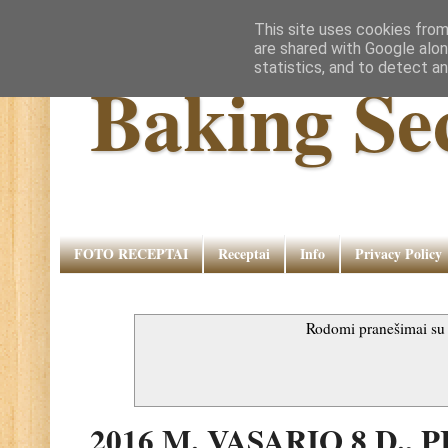
This site uses cookies from
are shared with Google alon
statistics, and to detect a
Baking Se
FOTO RECEPTAI
Receptai
Info
Privacy Policy
Rodomi pranešimai s
2016 M. VASARIO 8 D.,