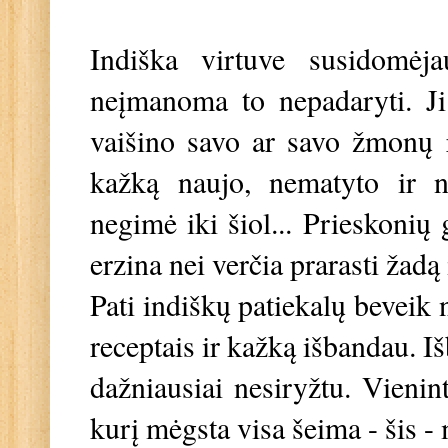
Indiška virtuve susidomėj
neįmanoma to nepadaryti. Ji
vaišino savo ar savo žmonų r
kažką naujo, nematyto ir ne
negimė iki šiol... Prieskonių 
erzina nei verčia prarasti žad
Pati indiškų patiekalų beveik 
receptais ir kažką išbandau. I
dažniausiai nesiryžtu. Vienint
kurį mėgsta visa šeima - šis -