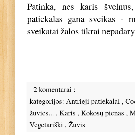
Patinka, nes karis švelnus,
patiekalas gana sveikas - m
sveikatai žalos tikrai nepadar
2 komentarai :
kategorijos:
Antrieji patiekalai
,
Co
žuvies...
,
Karis
,
Kokosų pienas
,
M
Vegetariški
,
Žuvis