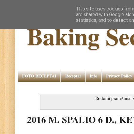
This site uses cookies from
are shared with Google alon
statistics, and to detect a
Baking Se
FOTO RECEPTAI
Receptai
Info
Privacy Policy
Rodomi pranešimai
2016 M. SPALIO 6 D., 