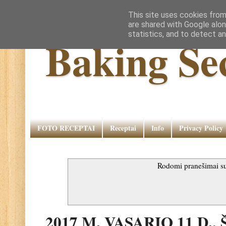
This site uses cookies from
are shared with Google alon
statistics, and to detect a
Baking Se
FOTO RECEPTAI
Receptai
Info
Privacy Policy
Rodomi pranešimai 
2017 M. VASARIO 11 D.,