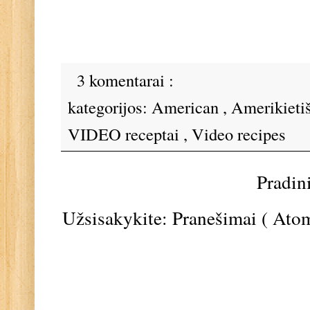
3 komentarai :
kategorijos:
American
,
Amerikieti
VIDEO receptai
,
Video recipes
Pradin
Užsisakykite:
Pranešimai ( Ato