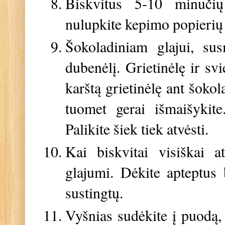
Biskvitus 5-10 minučių
nulupkite kepimo popierių ir
Šokoladiniam glajui, sus
dubenėlį. Grietinėlę ir svi
karštą grietinėlę ant šoko
tuomet gerai išmaišykite
Palikite šiek tiek atvėsti.
Kai biskvitai visiškai a
glajumi. Dėkite apteptus 
sustingtų.
Vyšnias sudėkite į puodą, p