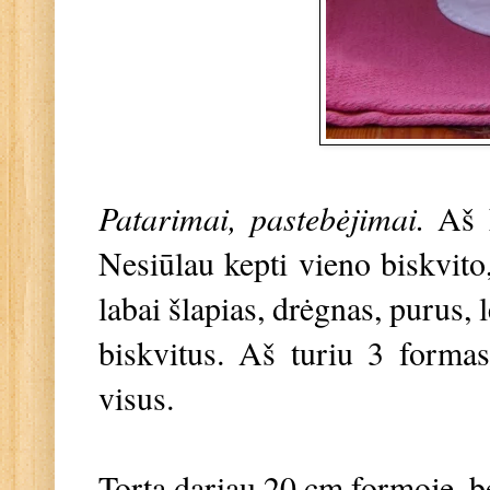
Patarimai, pastebėjimai.
Aš 
Nesiūlau kepti vieno biskvito,
labai šlapias, drėgnas, purus, 
biskvitus. Aš turiu 3 forma
visus.
Tortą dariau 20 cm formoje, b