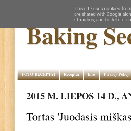
This site uses cookies from
are shared with Google alon
statistics, and to detect a
Baking Se
FOTO RECEPTAI
Receptai
Info
Privacy Policy
2015 M. LIEPOS 14 D.,
Tortas 'Juodasis miškas