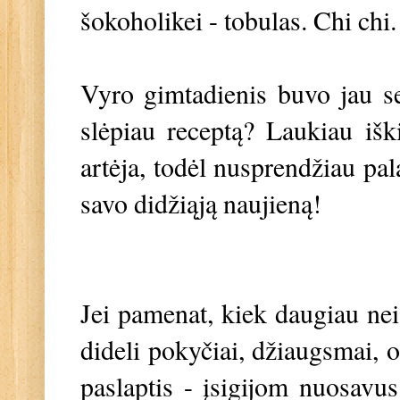
šokoholikei - tobulas. Chi chi.
Vyro gimtadienis buvo jau sen
slėpiau receptą? Laukiau išk
artėja, todėl nusprendžiau pala
savo didžiąją naujieną!
Jei pamenat, kiek daugiau nei
dideli pokyčiai, džiaugsmai, o
paslaptis - įsigijom nuosavu