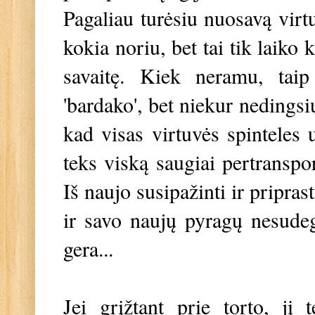
Pagaliau turėsiu nuosavą virtu
kokia noriu, bet tai tik laiko
savaitę. Kiek neramu, taip
'bardako', bet niekur nedingsi
kad visas virtuvės spinteles 
teks viską saugiai pertranspor
Iš naujo susipažinti ir pripra
ir savo naujų pyragų nesudeg
gera...
Jei grįžtant prie torto, jį 