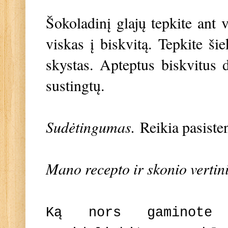
Šokoladinį glajų tepkite ant v
viskas į biskvitą. Tepkite ši
skystas. Apteptus biskvitus 
sustingtų.
Sudėtingumas.
Reikia pasisten
Mano recepto ir skonio vertin
Ką nors gaminote