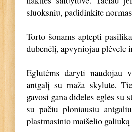
nakties šaldytuve. Tačiau j
sluoksniu, padidinkite norma
Torto šonams aptepti pasilika
dubenėlį, apvyniojau plėvele ir
Eglutėms daryti naudojau vi
antgalį su maža skylute. Tie
gavosi gana dideles eglės su s
su pačiu ploniausiu antgaliu.
plastmasinio maišelio galiuką 