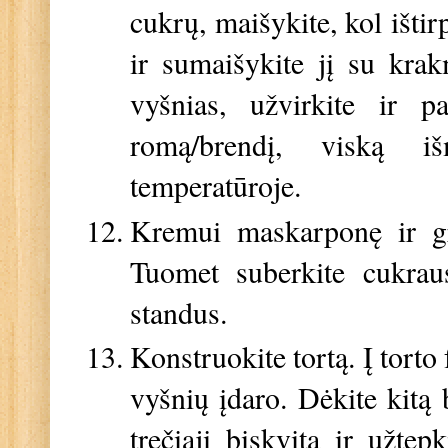
cukrų, maišykite, kol ištir
ir sumaišykite jį su krak
vyšnias, užvirkite ir pa
romą/brendį, viską iš
temperatūroje.
Kremui maskarponę ir gri
Tuomet suberkite cukraus
standus.
Konstruokite tortą. Į torto
vyšnių įdaro. Dėkite kitą 
trečiąjį biskvitą ir užte