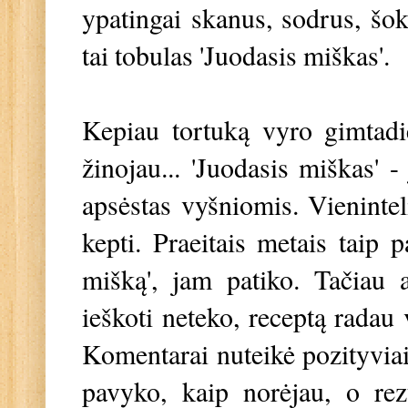
ypatingai skanus, sodrus, šok
tai tobulas 'Juodasis miškas'.
Kepiau tortuką vyro gimtadi
žinojau... 'Juodasis miškas' -
apsėstas vyšniomis. Vieninte
kepti. Praeitais metais taip 
mišką', jam patiko. Tačiau 
ieškoti neteko, receptą radau
Komentarai nuteikė pozityviai,
pavyko, kaip norėjau, o rez