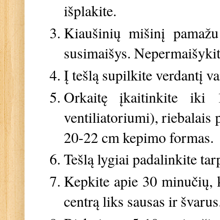
išplakite.
Kiaušinių mišinį pamažu 
susimaišys. Nepermaišykit
Į tešlą supilkite verdantį 
Orkaitę įkaitinkite iki
ventiliatoriumi), riebalais
20-22 cm kepimo formas.
Tešlą lygiai padalinkite ta
Kepkite apie 30 minučių, k
centrą liks sausas ir švarus