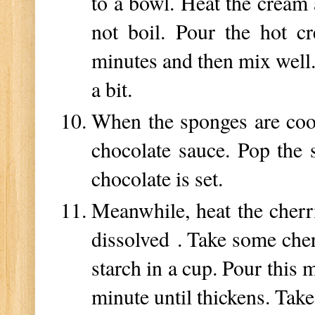
to a bowl. Heat the cream a
not boil. Pour the hot c
minutes and then mix well. 
a bit.
When the sponges are cool
chocolate sauce. Pop the s
chocolate is set.
Meanwhile, heat the cherri
dissolved . Take some cher
starch in a cup. Pour this m
minute until thickens. Tak