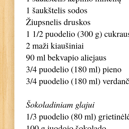
1 šaukštelis sodos
Žiupsnelis druskos
1 1/2 puodelio (300 g) cukrau
2 maži kiaušiniai
90 ml bekvapio aliejaus
3/4 puodelio (180 ml) pieno
3/4 puodelio (180 ml) verdan
Šokoladiniam glajui
1/3 puodelio (80 ml) grietinėl
100 g juodojo šokolado