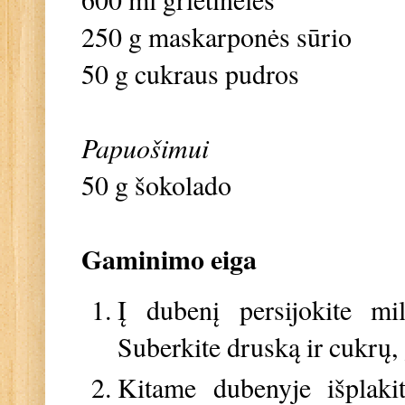
250 g maskarponės sūrio
50 g cukraus pudros
Papuošimui
50 g šokolado
Gaminimo eiga
Į dubenį persijokite mi
Suberkite druską ir cukrų, 
Kitame dubenyje išplakite