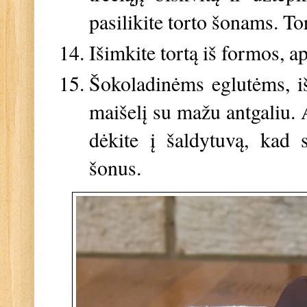
pasilikite torto šonams. To
Išimkite tortą iš formos, a
Šokoladinėms eglutėms, išt
maišelį su mažu antgaliu. 
dėkite į šaldytuvą, kad s
šonus.