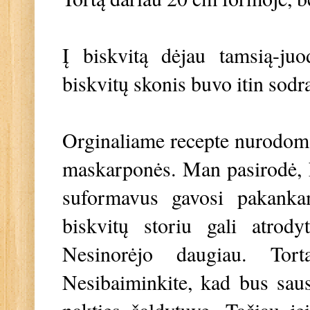
Į biskvitą dėjau tamsią-ju
biskvitų skonis buvo itin sod
Orginaliame recepte nurodoma d
maskarponės. Man pasirodė, k
suformavus gavosi pakanka
biskvitų storiu gali atro
Nesinorėjo daugiau. Tort
Nesibaiminkite, kad bus sausa