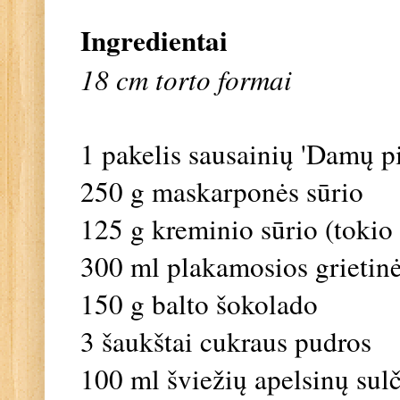
Ingredientai
18 cm torto formai
1 pakelis sausainių 'Damų pir
250 g maskarponės sūrio
125 g kreminio sūrio (tokio 
300 ml plakamosios grietinė
150 g balto šokolado
3 šaukštai cukraus pudros
100 ml šviežių apelsinų sul