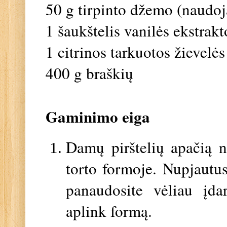
50 g tirpinto džemo (naudo
1 šaukštelis vanilės ekstrakt
1 citrinos tarkuotos žievelės
400 g braškių
Gaminimo eiga
Damų pirštelių apačią nu
torto formoje. Nupjautus
panaudosite vėliau įda
aplink formą.