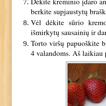
Dėkite kreminio įdaro an
berkite supjaustytų brašk
Vėl dėkite sūrio kremo
išmirkytų sausainių ir da
Torto viršų papuoškite b
4 valandoms. Aš laikiau 