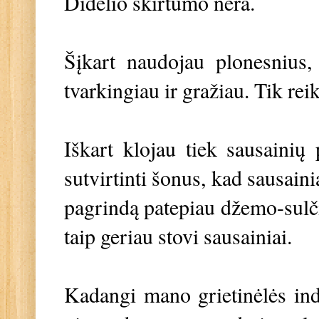
Didelio skirtumo nėra.
Šįkart naudojau plonesnius,
tvarkingiau ir gražiau. Tik re
Iškart klojau tiek sausainių
sutvirtinti šonus, kad sausain
pagrindą patepiau džemo-sulči
taip geriau stovi sausainiai.
Kadangi mano grietinėlės ind