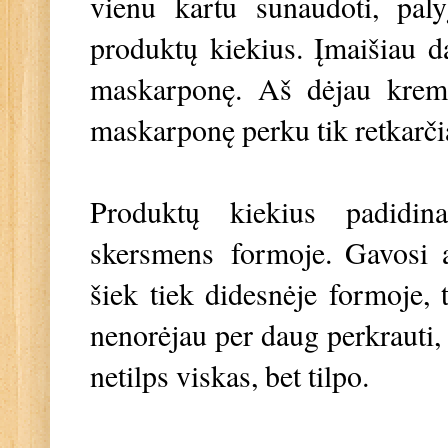
vienu kartu sunaudoti, paly
produktų kiekius. Įmaišiau da
maskarponę. Aš dėjau kremin
maskarponę perku tik retkarči
Produktų kiekius padidi
skersmens
formoje. Gavosi au
šiek tiek didesnėje formoje,
nenorėjau per daug perkrauti,
netilps viskas, bet tilpo.