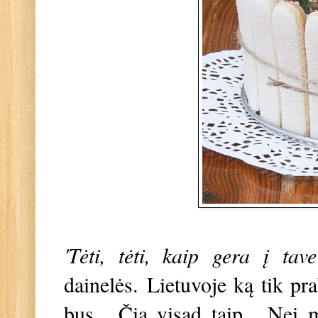
'Tėti, tėti, kaip gera į tav
dainelės.
Lietuvoje ką tik pra
bus... Čia visad taip... Nei