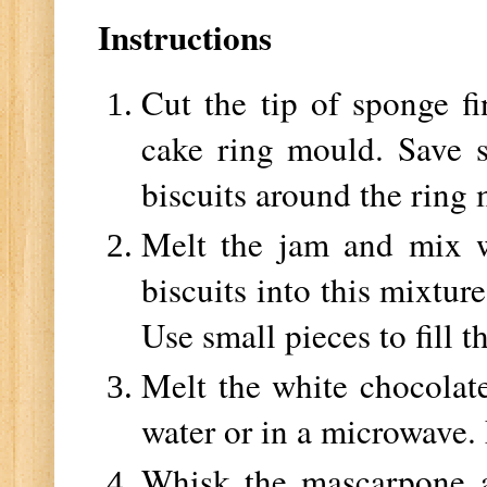
Instructions
Cut the tip of sponge fi
cake ring mould. Save sm
biscuits around the ring
Melt the jam and mix w
biscuits into this mixtur
Use small pieces to fill t
Melt the white chocolat
water or in a microwave.
Whisk the mascarpone a