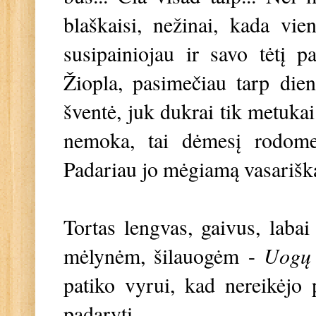
blaškaisi, nežinai, kada vie
susipainiojau ir savo tėtį p
Žiopla, pasimečiau tarp die
šventė, juk dukrai tik metukai
nemoka, tai dėmesį rodome 
Padariau jo mėgiamą vasarišką
Tortas lengvas, gaivus, labai
mėlynėm, šilauogėm -
Uogų 
patiko vyrui, kad nereikėjo 
padaryti.