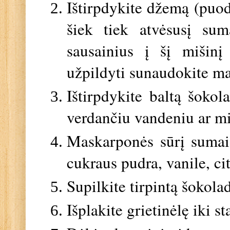
Ištirpdykite džemą (puod
šiek tiek atvėsusį sum
sausainius į šį mišinį
užpildyti sunaudokite ma
Ištirpdykite baltą šoko
verdančiu vandeniu ar mi
Maskarponės sūrį sumaiš
cukraus pudra, vanile, cit
Supilkite tirpintą šokola
Išplakite grietinėlę iki 