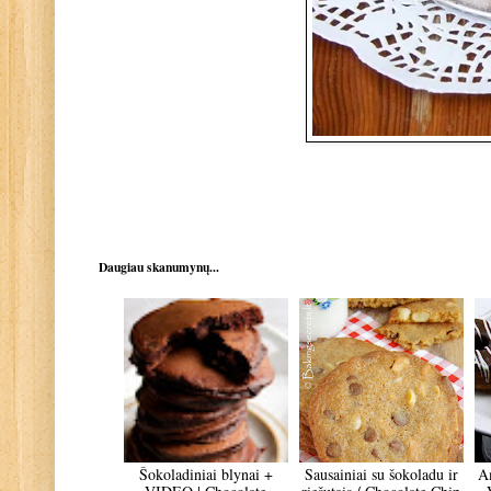
Daugiau skanumynų...
Šokoladiniai blynai +
Sausainiai su šokoladu ir
Am