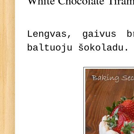
White Chocolate Tiram
Lengvas, gaivus b
baltuoju šokoladu.