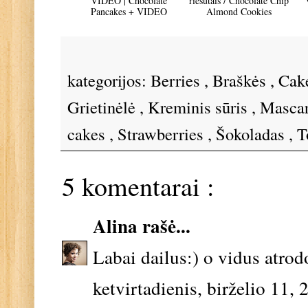
VIDEO | Chocolate
riešutais / Chocolate Chip
Pancakes + VIDEO
Almond Cookies
kategorijos:
Berries
,
Braškės
,
Cak
Grietinėlė
,
Kreminis sūris
,
Masca
cakes
,
Strawberries
,
Šokoladas
,
T
5 komentarai :
Alina
rašė...
Labai dailus:) o vidus atrodo
ketvirtadienis, birželio 11, 