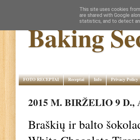
This site uses cookies from
are shared with Google alon
statistics, and to detect a
Baking Se
FOTO RECEPTAI
Receptai
Info
Privacy Policy
2015 M. BIRŽELIO 9 D.
Braškių ir balto šokola