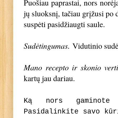
Puošiau paprastai, nors norėja
jų sluoksnį, tačiau grįžusi po 
suspėti pasidžiaugti saule.
Sudėtingumas.
Vidutinio sud
Mano recepto ir skonio vert
kartų jau dariau.
Ką nors gaminote
Pasidalinkite savo kū