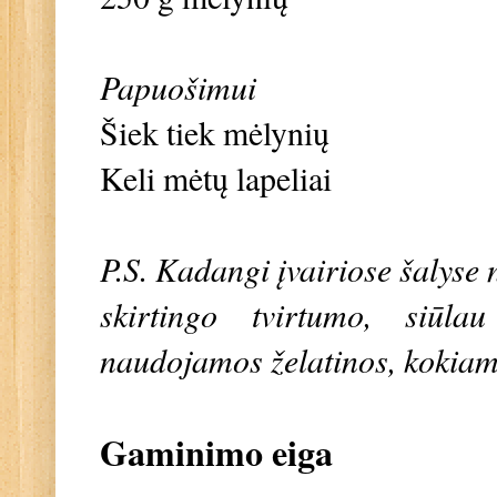
Papuošimui
Šiek tiek mėlynių
Keli mėtų lapeliai
P.S. Kadangi įvairiose šalyse 
skirtingo tvirtumo, siūlau
naudojamos želatinos, kokiam k
Gaminimo eiga