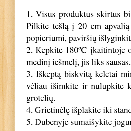
1. Visus produktus skirtus bis
Pilkite tešlą į 20 cm apvalią
popieriumi, paviršių išlyginkit
2. Kepkite 180ºC įkaitintoje 
medinį iešmelį, jis liks sausas.
3. Iškeptą biskvitą keletai m
vėliau išimkite ir nulupkite 
grotelių.
4. Grietinėlę išplakite iki st
5. Dubenyje sumaišykite jogurtą