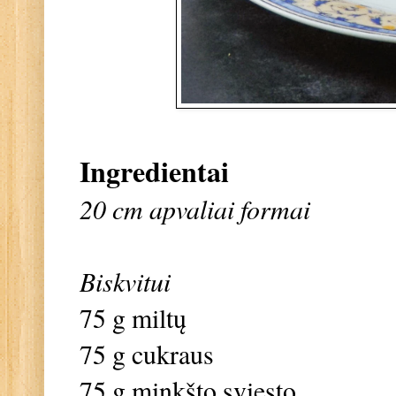
Ingredientai
20 cm apvaliai formai
Biskvitui
75 g miltų
75 g cukraus
75 g minkšto sviesto