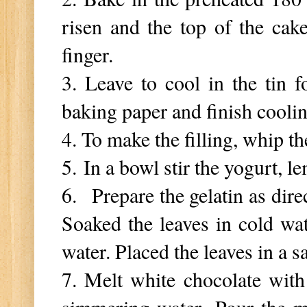
risen and the top of the cak
finger.
3. Leave to cool in the tin f
baking paper and finish coolin
4. To make the filling, w
hip th
5.
In a bowl stir the yogurt, 
6.
Prepare the gelatin as dire
Soaked the leaves in cold wa
water. Placed the leaves in a 
7. Melt white chocolate wit
simmering water.
Pour the m