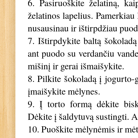
6. P
asiruoškite želatiną, k
želatinos lapelius. Pamerkiau 
nusausinau ir ištirpdžiau puod
7. Ištirpdykite baltą šokola
ant puodo su verdančiu vandeni
mišinį ir gerai išmaišykite.
8. Pilkite šokoladą į jogurto-g
įmaišykite mėlynes.
9. Į torto formą dėkite biskv
Dėkite į šaldytuvą sustingti. A
10. Puoškite mėlynėmis ir mėtų