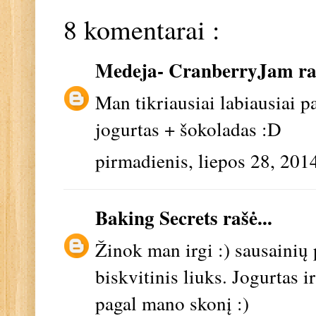
8 komentarai :
Medeja- CranberryJam
ra
Man tikriausiai labiausiai p
jogurtas + šokoladas :D
pirmadienis, liepos 28, 201
Baking Secrets
rašė...
Žinok man irgi :) sausainių
biskvitinis liuks. Jogurtas 
pagal mano skonį :)