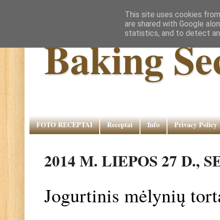
This site uses cookies from
are shared with Google alon
statistics, and to detect a
Baking Se
FOTO RECEPTAI
Receptai
Info
Privacy Policy
2014 M. LIEPOS 27 D.,
Jogurtinis mėlynių tor