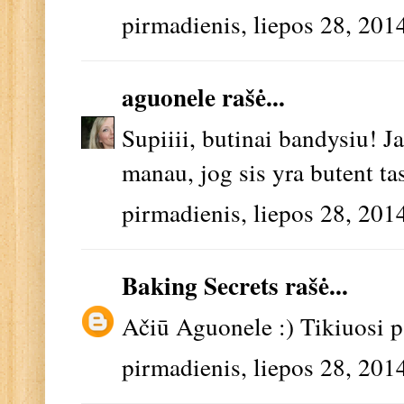
pirmadienis, liepos 28, 201
aguonele
rašė...
Supiiii, butinai bandysiu! Ja
manau, jog sis yra butent tas
pirmadienis, liepos 28, 201
Baking Secrets
rašė...
Ačiū Aguonele :) Tikiuosi p
pirmadienis, liepos 28, 201