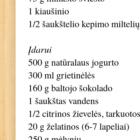
1 kiaušinio
1/2 šaukštelio kepimo miltelių
Įdarui
500 g natūralaus jogurto
300 ml grietinėlės
160 g baltojo šokolado
1 šaukštas vandens
1/2 citrinos žievelės, tarkuoto
20 g želatinos (6-7 lapeliai)
250 g mėlynių