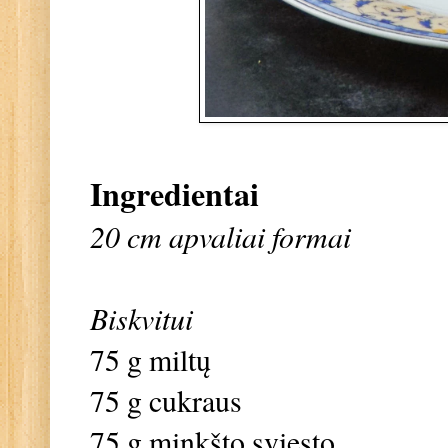
Ingredientai
20 cm apvaliai formai
Biskvitui
75 g miltų
75 g cukraus
75 g minkšto sviesto