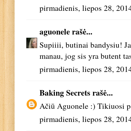
pirmadienis, liepos 28, 201
aguonele
rašė...
Supiiii, butinai bandysiu! Ja
manau, jog sis yra butent tas
pirmadienis, liepos 28, 201
Baking Secrets
rašė...
Ačiū Aguonele :) Tikiuosi p
pirmadienis, liepos 28, 201