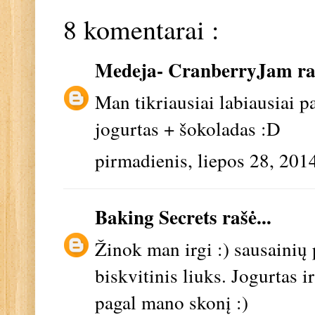
8 komentarai :
Medeja- CranberryJam
ra
Man tikriausiai labiausiai p
jogurtas + šokoladas :D
pirmadienis, liepos 28, 201
Baking Secrets
rašė...
Žinok man irgi :) sausainių
biskvitinis liuks. Jogurtas 
pagal mano skonį :)