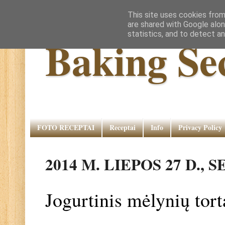
This site uses cookies from
are shared with Google alon
statistics, and to detect a
Baking Se
FOTO RECEPTAI
Receptai
Info
Privacy Policy
2014 M. LIEPOS 27 D.,
Jogurtinis mėlynių tor