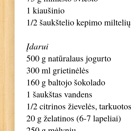
1 kiaušinio
1/2 šaukštelio kepimo miltelių
Įdarui
500 g natūralaus jogurto
300 ml grietinėlės
160 g baltojo šokolado
1 šaukštas vandens
1/2 citrinos žievelės, tarkuoto
20 g želatinos (6-7 lapeliai)
250 g mėlynių