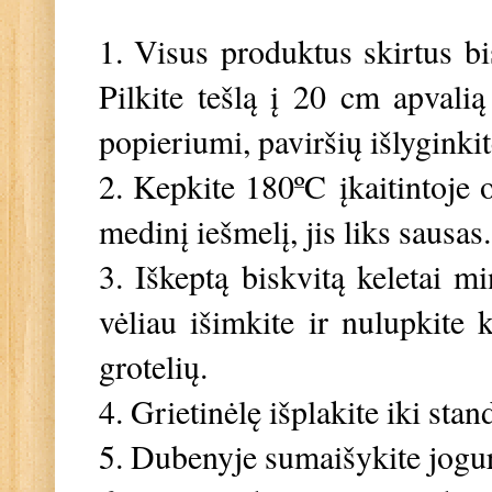
1. Visus produktus skirtus bis
Pilkite tešlą į 20 cm apvalią
popieriumi, paviršių išlyginkit
2. Kepkite 180ºC įkaitintoje 
medinį iešmelį, jis liks sausas.
3. Iškeptą biskvitą keletai m
vėliau išimkite ir nulupkite 
grotelių.
4. Grietinėlę išplakite iki st
5. Dubenyje sumaišykite jogurtą