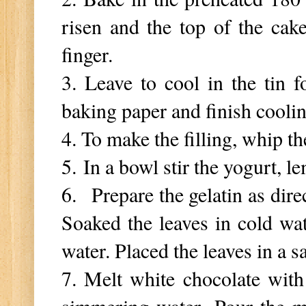
risen and the top of the cak
finger.
3. Leave to cool in the tin f
baking paper and finish coolin
4. To make the filling, w
hip th
5.
In a bowl stir the yogurt, 
6.
Prepare the gelatin as dire
Soaked the leaves in cold wa
water. Placed the leaves in a 
7. Melt white chocolate wit
simmering water.
Pour the m