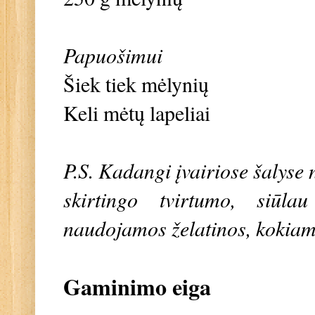
Papuošimui
Šiek tiek mėlynių
Keli mėtų lapeliai
P.S. Kadangi įvairiose šalyse 
skirtingo tvirtumo, siūlau
naudojamos želatinos, kokiam k
Gaminimo eiga