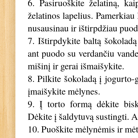
6. P
asiruoškite želatiną, k
želatinos lapelius. Pamerkiau 
nusausinau ir ištirpdžiau puod
7. Ištirpdykite baltą šokola
ant puodo su verdančiu vandeni
mišinį ir gerai išmaišykite.
8. Pilkite šokoladą į jogurto-g
įmaišykite mėlynes.
9. Į torto formą dėkite biskv
Dėkite į šaldytuvą sustingti. A
10. Puoškite mėlynėmis ir mėtų