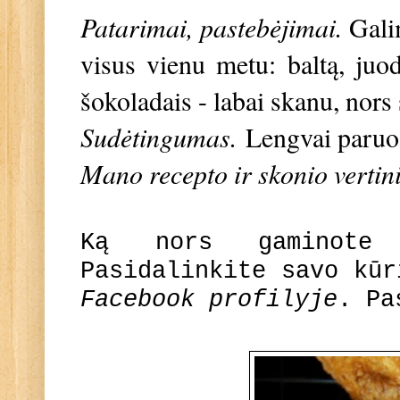
Patarimai, pastebėjimai.
Gali
visus vienu metu: baltą, juod
šokoladais - labai skanu, nors
Sudėtingumas.
Lengvai paru
Mano recepto ir skonio vertin
Ką nors gaminote
Pasidalinkite savo kū
Facebook profilyje
. Pa