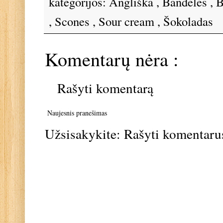
kategorijos:
Angliška
,
Bandelės
,
B
,
Scones
,
Sour cream
,
Šokoladas
Komentarų nėra :
Rašyti komentarą
Naujesnis pranešimas
Užsisakykite:
Rašyti komentaru