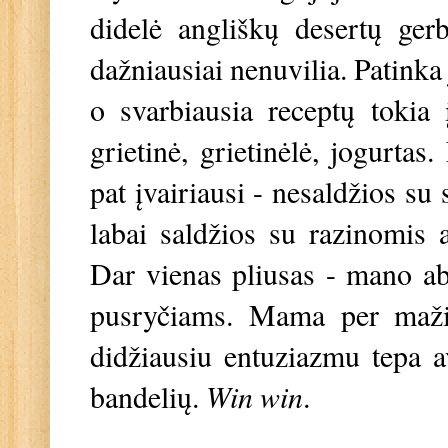
didelė angliškų desertų ger
dažniausiai nenuvilia. Patinka 
o svarbiausia receptų tokia 
grietinė, grietinėlė, jogurtas
pat įvairiausi - nesaldžios su 
labai saldžios su razinomis a
Dar vienas pliusas - mano ab
pusryčiams. Mama per mažia
didžiausiu entuziazmu tepa a
bandelių.
Win win
.