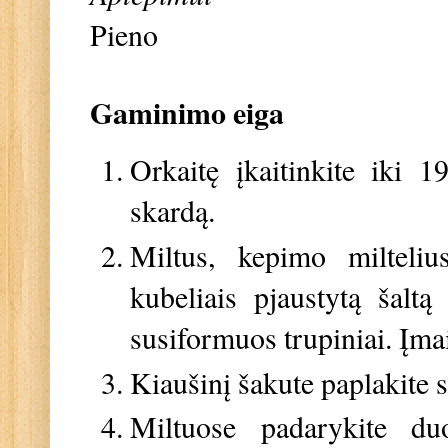
Pieno
Gaminimo eiga
Orkaitę įkaitinkite iki 
skardą.
Miltus, kepimo milteliu
kubeliais pjaustytą šaltą 
susiformuos trupiniai. Įma
Kiaušinį šakute paplakite s
Miltuose padarykite du