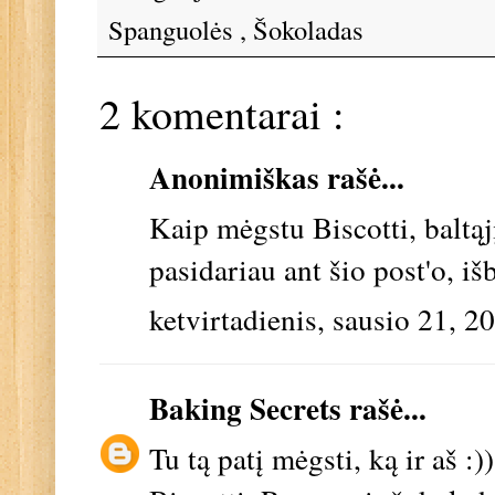
Spanguolės
,
Šokoladas
2 komentarai :
Anonimiškas rašė...
Kaip mėgstu Biscotti, balt
pasidariau ant šio post'o, iš
ketvirtadienis, sausio 21, 2
Baking Secrets
rašė...
Tu tą patį mėgsti, ką ir aš :)