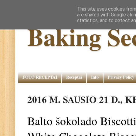
This site uses cookies from
are shared with Google alon
statistics, and to detect a
Baking Se
FOTO RECEPTAI
Receptai
Info
Privacy Policy
2016 M. SAUSIO 21 D.,
Balto šokolado Biscotti