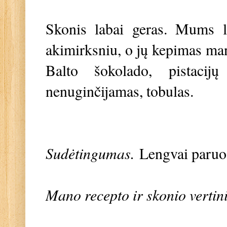
S
konis labai geras. Mums 
akimirksniu, o jų kepimas man
Balto šokolado, pistacijų
nenuginčijamas, tobulas.
Sudėtingumas.
Lengvai paru
Mano recepto ir skonio vertin