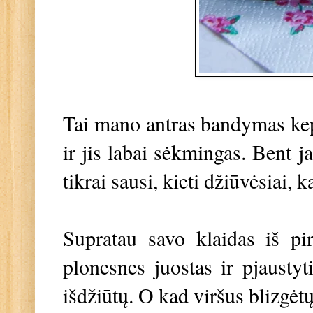
Tai mano antras bandymas kept
ir jis labai sėkmingas. Bent j
tikrai sausi, kieti džiūvėsiai, k
Supratau savo klaidas iš pi
plonesnes juostas ir pjaustyt
išdžiūtų. O kad viršus blizgėt