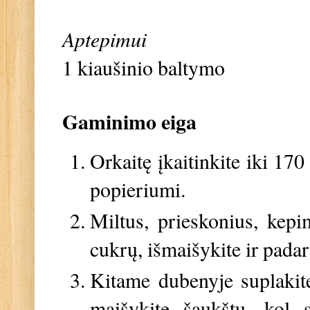
Aptepimui
1 kiaušinio baltymo
Gaminimo eiga
Orkaitę įkaitinkite iki 17
popieriumi.
Miltus, prieskonius, kepim
cukrų, išmaišykite ir padar
Kitame dubenyje suplakite 
maišykite šaukštu, kol s