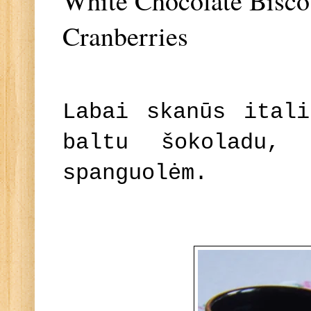
White Chocolate Biscot
Cranberries
Labai skanūs itali
baltu šokoladu, 
spanguolėm.