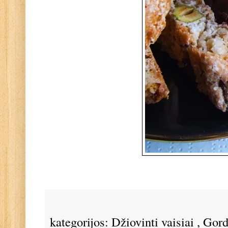
kategorijos:
Džiovinti vaisiai
,
Gor