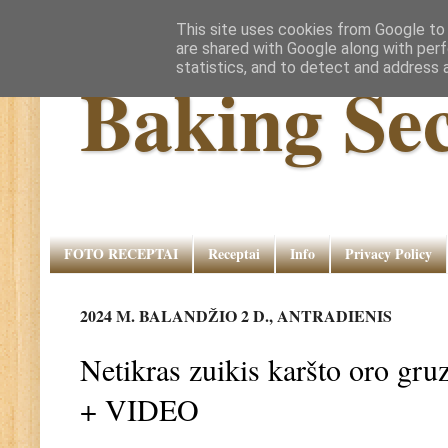
This site uses cookies from Google to d
are shared with Google along with perf
statistics, and to detect and address 
Baking Sec
FOTO RECEPTAI
Receptai
Info
Privacy Policy
2024 M. BALANDŽIO 2 D., ANTRADIENIS
Netikras zuikis karšto oro gr
+ VIDEO