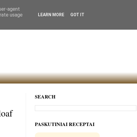
user-agent
erate usage
LEARN MORE
GOT IT
SEARCH
loaf
PASKUTINIAI RECEPTAI