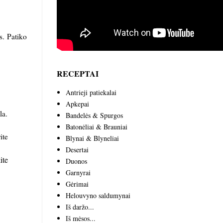
s. Patiko
RECEPTAI
Antrieji patiekalai
Apkepai
la.
Bandelės & Spurgos
Batonėliai & Brauniai
ite
Blynai & Blyneliai
Desertai
ite
Duonos
Garnyrai
Gėrimai
Helouvyno saldumynai
Iš daržo...
Iš mėsos...