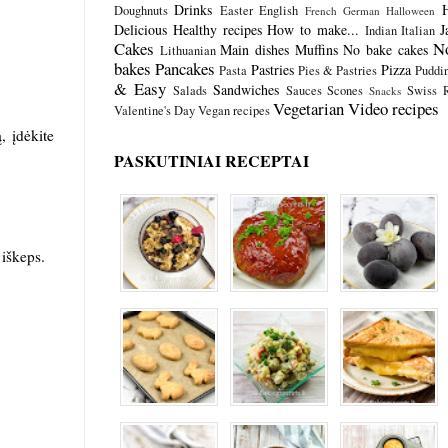
Drinks
Doughnuts
Easter
English
French
German
Halloween
Delicious
Healthy recipes
How to make...
J
Indian
Italian
Cakes
N
Main dishes
Muffins
No bake cakes
Lithuanian
bakes
Pancakes
Pastries
Pizza
Pasta
Pies & Pastries
Puddi
& Easy
Sandwiches
Salads
Sauces
Scones
Swiss R
Snacks
Vegetarian
Video recipes
Valentine's Day
Vegan recipes
, įdėkite
PASKUTINIAI RECEPTAI
 iškeps.