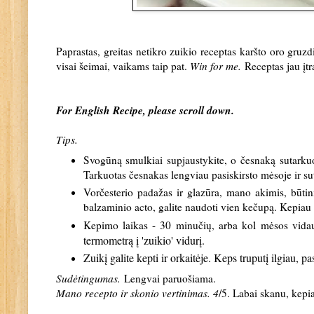
Paprastas, greitas netikro zuikio receptas karšto oro gruzdi
visai šeimai, vaikams taip pat.
Win for me.
Receptas jau įt
For English Recipe, please scroll down.
Tips.
Svogūną smulkiai supjaustykite, o česnaką sutarkuo
Tarkuotas česnakas lengviau pasiskirsto mėsoje ir sut
Vorčesterio padažas ir glazūra, mano akimis, būtin
balzaminio acto, galite naudoti vien kečupą. Kepiau i
Kepimo laikas - 30 minučių, arba kol mėsos vida
termometrą į 'zuikio' vidurį.
Zuikį galite kepti ir orkaitėje. Keps truputį ilgiau, p
Sudėtingumas.
Lengvai paruošiama
.
Mano recepto ir skonio vertinimas. 4
/5. Labai skanu, kepia