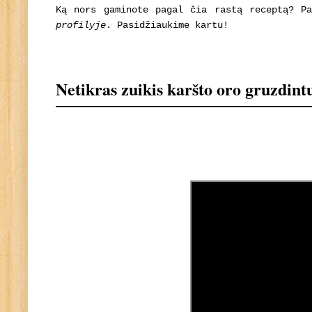
Ką nors gaminote pagal čia rastą receptą? P
profilyje
. Pasidžiaukime kartu!
Netikras zuikis karšto oro gruzdint