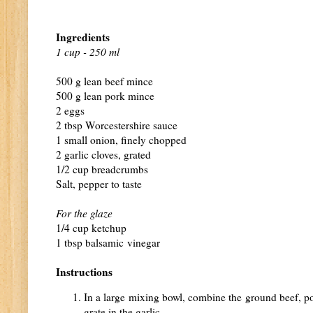
Ingredients
1 cup - 250 ml
500 g lean beef mince
500 g lean pork mince
2 eggs
2 tbsp Worcestershire sauce
1 small onion, finely chopped
2 garlic cloves, grated
1/2 cup breadcrumbs
Salt, pepper to taste
For the glaze
1/4 cup ketchup
1 tbsp balsamic vinegar
Instructions
In a large mixing bowl, combine the ground beef, p
grate in the garlic.