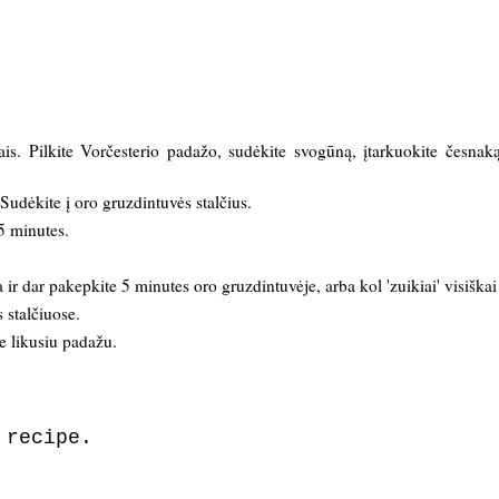
ais. Pilkite Vorčesterio padažo, sudėkite svogūną, įtarkuokite česnaką
 Sudėkite į oro gruzdintuvės stalčius.
5 minutes.
a ir dar pakepkite 5 minutes oro gruzdintuvėje, arba kol 'zuikiai' visiškai
s stalčiuose.
te likusiu padažu.
 recipe.