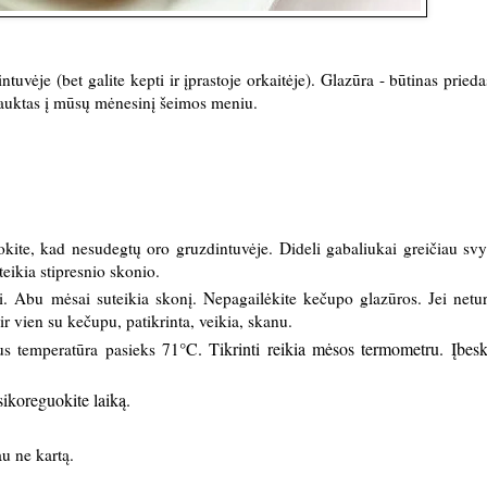
ntuvėje (bet galite kepti ir įprastoje orkaitėje). Glazūra - būtinas prieda
rauktas į mūsų mėnesinį šeimos meniu.
kite, kad nesudegtų oro gruzdintuvėje. Dideli gabaliukai greičiau svy
eikia stipresnio skonio.
i. Abu mėsai suteikia skonį. Nepagailėkite kečupo glazūros. Jei netur
r vien su kečupu, patikrinta, veikia, skanu.
°C. Tikrinti reikia mėsos termometru. Įbesk
us temperatūra pasieks 71
asikoreguokite laiką.
u ne kartą.