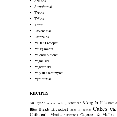
Sriubos
Sumuštiniai
Tartos
Tešlos
Tortai
Užkandžiai
Užtepėlės
VIDEO receptai
Vaikų meniu
Valentino dienai
Veganiški
Vegetariški
Velykų skanumynai
Vyniotiniai
RECIPES
Baking for Kids
Air Fryer
American
Bars 
Allotment cooking
Cakes
Breakfast
Che
Bites
Breads
Buns & Scones
Children's Meniu
Cupcakes & Muffins
Christmas