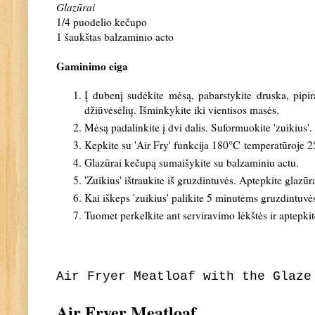
Glazūrai
1/4 puodelio kečupo
1 šaukštas balzaminio acto
Gaminimo eiga
Į dubenį sudėkite mėsą, pabarstykite druska, pipir
džiūvėsėlių. Išminkykite iki vientisos masės.
Mėsą padalinkite į dvi dalis. Suformuokite 'zuikius'.
°C
Kepkite su 'Air Fry' funkcija 180
temperatūroje 2
Glazūrai kečupą sumaišykite su balzaminiu actu.
'Zuikius' ištraukite iš gruzdintuvės. Aptepkite glazūr
Kai iškeps 'zuikius' palikite 5 minutėms gruzdintuvė
Tuomet perkelkite ant serviravimo lėkštės ir aptepki
Air Fryer Meatloaf with the Glaze
Air Fryer Meatloaf