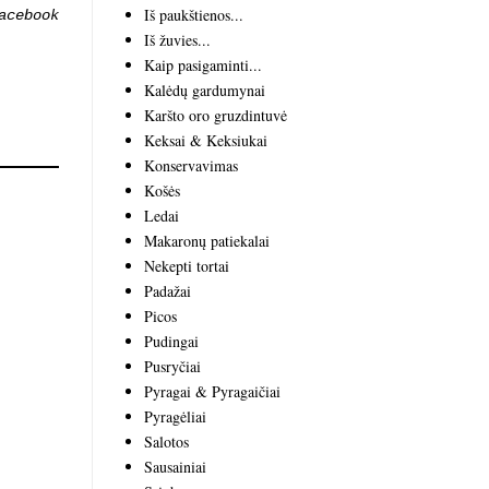
Iš paukštienos...
acebook
Iš žuvies...
Kaip pasigaminti...
Kalėdų gardumynai
Karšto oro gruzdintuvė
Keksai & Keksiukai
Konservavimas
Košės
Ledai
Makaronų patiekalai
Nekepti tortai
Padažai
Picos
Pudingai
Pusryčiai
Pyragai & Pyragaičiai
Pyragėliai
Salotos
Sausainiai