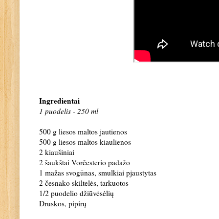
Ingredientai
1 puodelis - 250 ml
500 g liesos maltos jautienos
500 g liesos maltos kiaulienos
2 kiaušiniai
2 šaukštai Vorčesterio padažo
1 mažas svogūnas, smulkiai pjaustytas
2 česnako skiltelės, tarkuotos
1/2 puodelio džiūvėsėlių
Druskos, pipirų