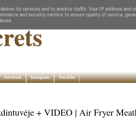
eliver its services and to analyze traffic. Your IP address and 
ormance and security metrics to ensure quality of service, gen
abuse.
rets
Facebook
Instagram
YouTube
uzdintuvėje + VIDEO | Air Fryer Meat