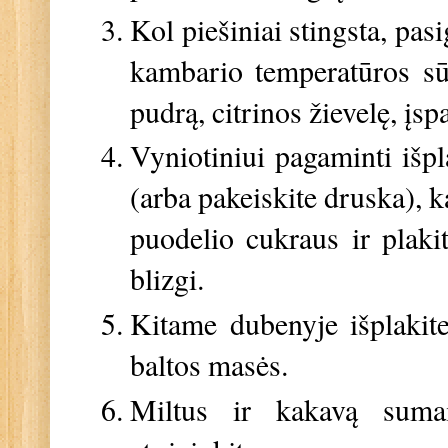
Kol piešiniai stingsta, pas
kambario temperatūros sū
pudrą, citrinos žievelę, įsp
Vyniotiniui pagaminti išp
(arba pakeiskite druska), k
puodelio cukraus ir plaki
blizgi.
Kitame dubenyje išplakite
baltos masės.
Miltus ir kakavą sumaišy