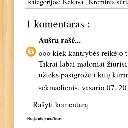
kategorijos:
Kakava
,
Kreminis sūr
1 komentaras :
Aušra
rašė...
ooo kiek kantrybės reikėjo t
Tikrai labai maloniai žiūrisi
užteks pasigrožėti kitų kūrin
sekmadienis, vasario 07, 20
Rašyti komentarą
Naujesnis pranešimas