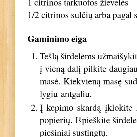
1 citrinos tarkuotos žievelės
1/2 citrinos sulčių arba pagal 
Gaminimo eiga
Tešlą širdelėms užmaišykite
į vieną dalį pilkite daugia
masė. Kiekvieną masę sudėk
lygiu antgaliu.
Į kepimo skardą įklokite 
popierių. Išpieškite širdel
piešiniai sustingtų.