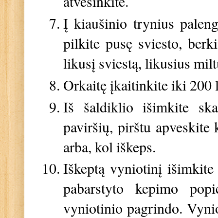
atvėsinkite.
Į kiaušinio trynius palen
pilkite pusę sviesto, berki
likusį sviestą, likusius mil
Orkaitę įkaitinkite iki 200 
Iš šaldiklio išimkite ska
paviršių, pirštu apveskite
arba, kol iškeps.
Iškeptą vyniotinį išimkite
pabarstyto kepimo popi
vyniotinio pagrindo. Vynio