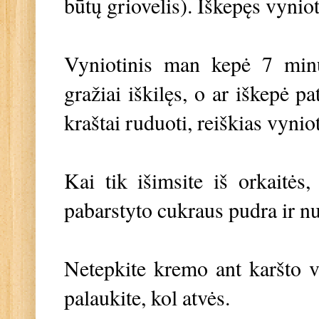
būtų griovelis). Iškepęs vyniot
Vyniotinis man kepė 7 minut
gražiai iškilęs, o ar iškepė p
kraštai ruduoti, reiškias vynio
Kai tik išimsite iš orkaitės
pabarstyto cukraus pudra ir n
Netepkite kremo ant karšto vy
palaukite, kol atvės.