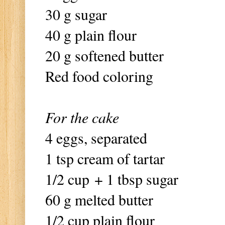
30 g sugar
40 g plain flour
20 g softened butter
Red food coloring
For the cake
4 eggs, separated
1 tsp cream of tartar
1/2 cup + 1 tbsp sugar
60 g melted butter
1/2 cup plain flour