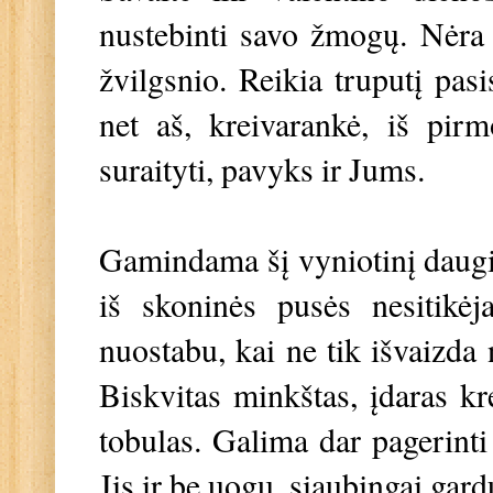
nustebinti savo žmogų. Nėra t
žvilgsnio. Reikia truputį pasis
net aš, kreivarankė, iš pir
suraityti, pavyks ir Jums.
Gamindama šį vyniotinį daugia
iš skoninės pusės nesitikė
nuostabu, kai ne tik išvaizda 
Biskvitas minkštas, įdaras kr
tobulas. Galima dar pagerinti 
Jis ir be uogų, siaubingai gard