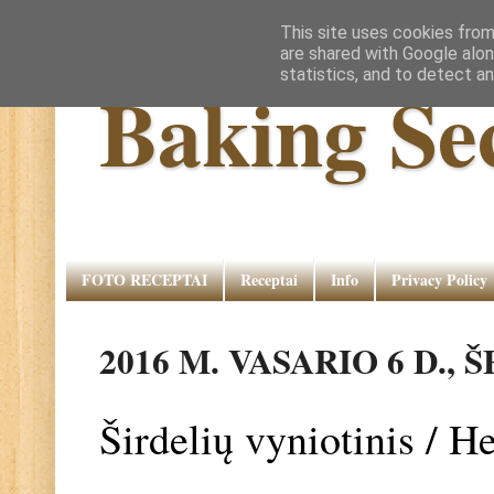
This site uses cookies from
are shared with Google alon
statistics, and to detect a
Baking Se
FOTO RECEPTAI
Receptai
Info
Privacy Policy
2016 M. VASARIO 6 D., 
Širdelių vyniotinis / H