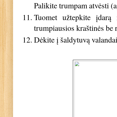
Palikite trumpam atvėsti (
Tuomet užtepkite įdarą 
trumpiausios kraštinės be r
Dėkite į šaldytuvą valandai