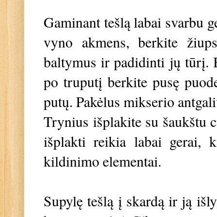
Gaminant tešlą labai svarbu ge
vyno akmens, berkite žiupsn
baltymus ir padidinti jų tūrį.
po truputį berkite pusę puodel
putų. Pakėlus mikserio antgali
Trynius išplakite su šaukštu c
išplakti reikia labai gerai, 
kildinimo elementai.
Supylę tešlą į skardą ir ją iš