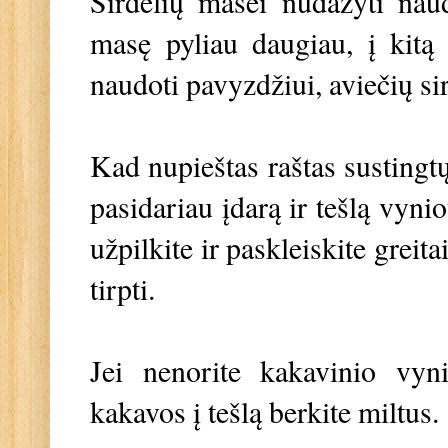
Širdelių masei nudažyti nau
masę pyliau daugiau, į kitą 
naudoti pavyzdžiui, aviečių si
Kad nupieštas raštas sustingtų, 
pasidariau įdarą ir tešlą vynio
užpilkite ir paskleiskite grei
tirpti.
Jei nenorite kakavinio vynio
kakavos į tešlą berkite miltus