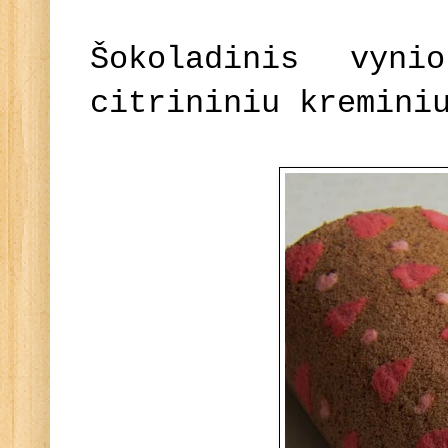
Šokoladinis vyni
citrininiu kremini