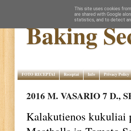
This site uses cookies from
are shared with Google alon
statistics, and to detect a
Baking Se
FOTO RECEPTAI
Receptai
Info
Privacy Policy
2016 M. VASARIO 7 D.,
Kalakutienos kukuliai