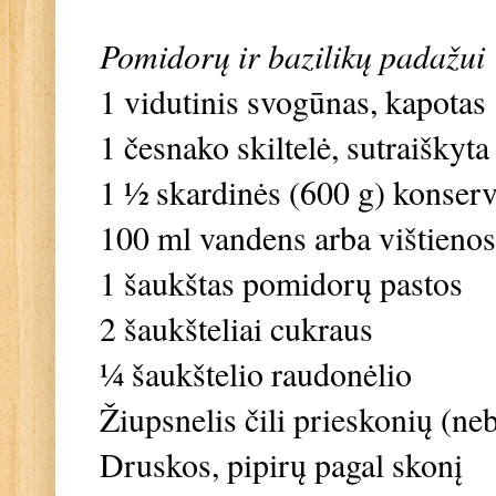
Pomidorų ir bazilikų padažui
1 vidutinis svogūnas, kapotas
1 česnako skiltelė, sutraiškyta
1 ½ skardinės (600 g) konser
100 ml vandens arba vištienos
1 šaukštas pomidorų pastos
2 šaukšteliai cukraus
¼ šaukštelio raudonėlio
Žiupsnelis čili prieskonių (ne
Druskos, pipirų pagal skonį