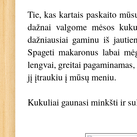
Tie, kas kartais paskaito mūs
dažnai valgome mėsos kukul
dažniausiai gaminu iš jautie
Spageti makaronus labai mėg
lengvai, greitai pagaminamas, 
jį įtraukiu į mūsų meniu.
Kukuliai gaunasi minkšti ir su