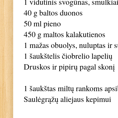
1 vidutinis svogūnas, smulkia
40 g baltos duonos
50 ml pieno
450 g maltos kalakutienos
1 mažas obuolys, nuluptas ir 
1 šaukštelis čiobrelio lapelių
Druskos ir pipirų pagal skonį
1 šaukštas miltų rankoms apsi
Saulėgrąžų aliejaus kepimui