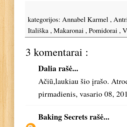
kategorijos:
Annabel Karmel
,
Antr
Itališka
,
Makaronai
,
Pomidorai
,
V
3 komentarai :
Dalia rašė...
Ačiū,laukiau šio įrašo. Atro
pirmadienis, vasario 08, 20
Baking Secrets
rašė...