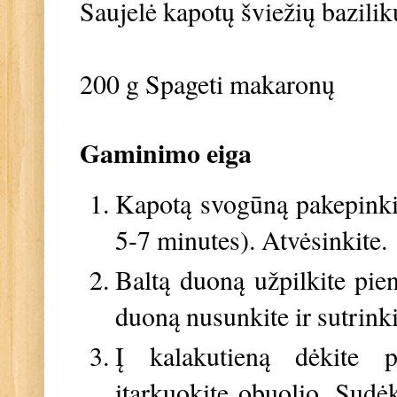
Saujelė kapotų šviežių bazilik
200 g Spageti makaronų
Gaminimo eiga
Kapotą svogūną pakepinkit
5-7 minutes). Atvėsinkite.
Baltą duoną užpilkite pien
duoną nusunkite ir sutrinki
Į kalakutieną dėkite p
įtarkuokite obuolio. Sudė