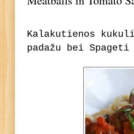
Meatballs in Tomato S
Kalakutienos kukul
padažu bei Spageti