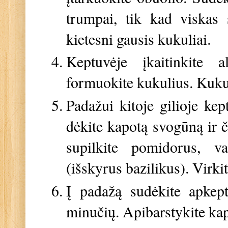
trumpai, tik kad viskas
kietesni gausis kukuliai.
Keptuvėje įkaitinkite a
formuokite kukulius. Kuku
Padažui kitoje gilioje kep
dėkite kapotą svogūną ir 
supilkite pomidorus, v
(išskyrus bazilikus). Virki
Į padažą sudėkite apkept
minučių. Apibarstykite kapo