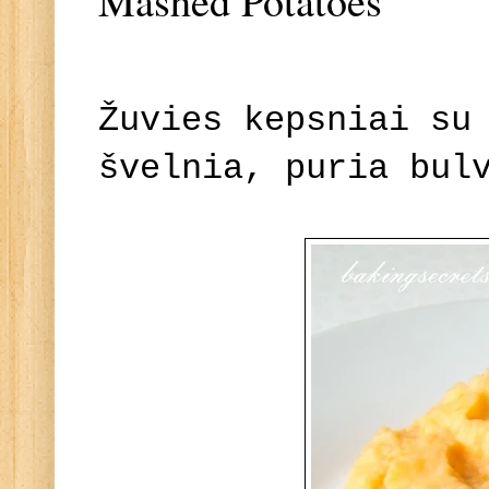
Mashed Potatoes
Žuvies kepsniai su
švelnia, puria bul