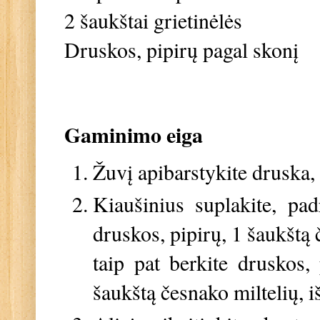
2 šaukštai grietinėlės
Druskos, pipirų pagal skonį
Gaminimo eiga
Žuvį apibarstykite druska, 
Kiaušinius suplakite, padr
druskos, pipirų, 1 šaukštą 
taip pat berkite druskos, 
šaukštą česnako miltelių, i