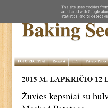
This site uses cookies from
are shared with Google alon
statistics, and to detect a
Baking Se
FOTO RECEPTAI
Receptai
Info
Privacy Policy
2015 M. LAPKRIČIO 12 
Žuvies kepsniai su bulv