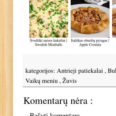
Švediški mėsos kukuliai |
Itališkas obuolių pyragas /
Swedish Meatballs
Apple Crostata
kategorijos:
Antrieji patiekalai
,
Bu
Vaikų meniu
,
Žuvis
Komentarų nėra :
Rašyti komentarą