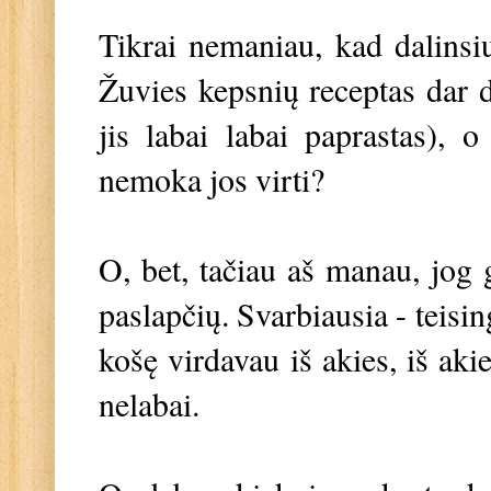
Tikrai nemaniau, kad dalinsiu
Žuvies kepsnių receptas dar d
jis labai labai paprastas), 
nemoka jos virti?
O, bet, tačiau aš manau, jog g
paslapčių. Svarbiausia - teisin
košę virdavau iš akies, iš aki
nelabai.