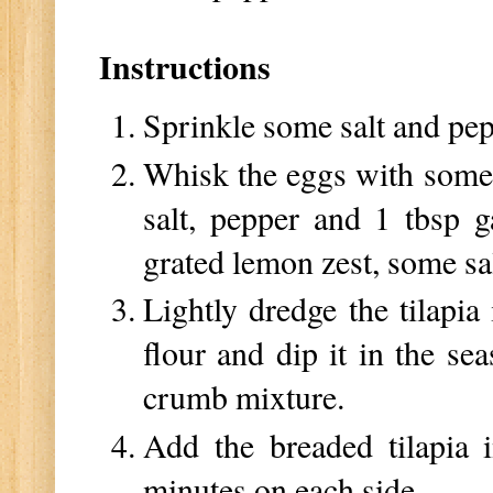
Instructions
Sprinkle some salt and pepp
Whisk the eggs with some s
salt, pepper and 1 tbsp 
grated lemon zest, some sal
Lightly dredge the tilapia
flour and dip it in the se
crumb mixture.
Add the breaded tilapia 
minutes on each side.