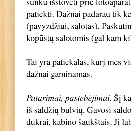
sunku išstovėti prie fotoaparat
patiekti. Dažnai padarau tik kel
(pavyzdžiui, salotas). Paskuti
kopūstų salotomis (gal kam ki
Tai yra patiekalas, kurį mes v
dažnai gaminamas.
Patarimai, pastebėjimai.
Šį ka
iš saldžių bulvių. Gavosi sald
dukrai, kabino šaukštais. Ji la