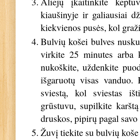
Aliejų įkaitinkite keptu
kiaušinyje ir galiausiai d
kiekvienos pusės, kol graž
Bulvių košei bulves nuskus
virkite 25 minutes arba 
nukoškite, uždenkite puod
išgaruotų visas vanduo. P
sviestą, kol sviestas iš
grūstuvu, supilkite karštą
druskos, pipirų pagal savo
Žuvį tiekite su bulvių koše 