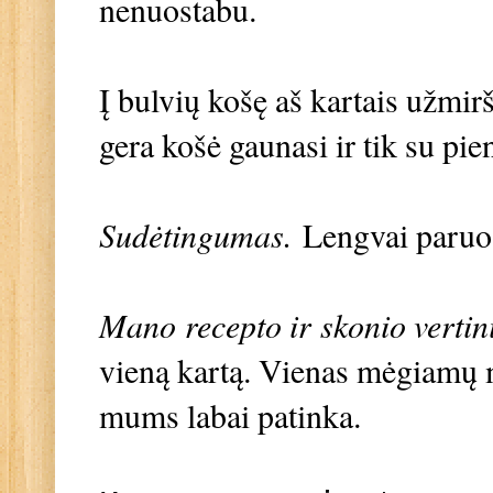
nenuostabu.
Į bulvių košę aš kartais užmiršt
gera košė gaunasi ir tik su pie
Sudėtingumas.
Lengvai paruo
Mano recepto ir skonio vertin
vieną kartą. Vienas mėgiamų m
mums labai patinka.