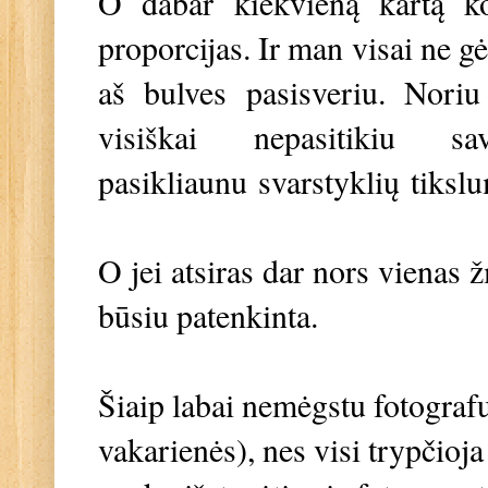
O dabar kiekvieną kartą ko
proporcijas. Ir man visai ne g
aš bulves pasisveriu. Noriu
visiškai nepasitikiu
pasikliaunu
svarstyklių
tiksl
O jei atsiras dar nors vienas
būsiu patenkinta.
Šiaip labai nemėgstu fotografu
vakarienės), nes visi trypčioja