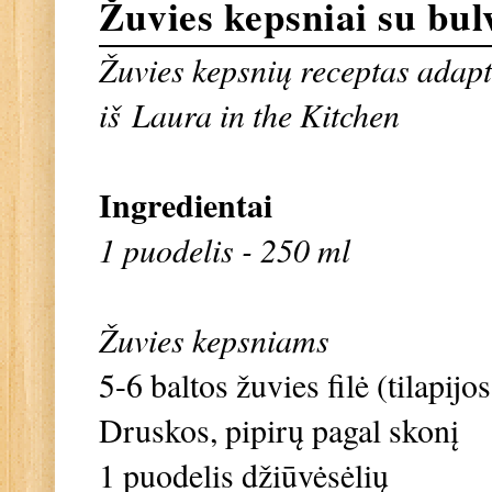
Žuvies kepsniai su bul
Žuvies kepsnių receptas adap
iš
Laura in the Kitchen
Ingredientai
1 puodelis - 250 ml
Žuvies kepsniams
5-6 baltos žuvies filė (tilapijo
Druskos, pipirų pagal skonį
1 puodelis džiūvėsėlių