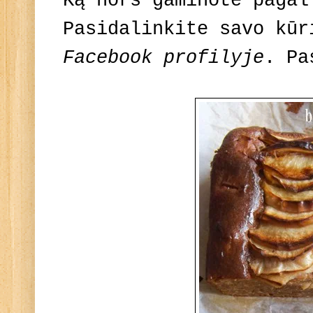
Ką nors gaminote pagal
Pasidalinkite savo kū
Facebook profilyje
. Pa