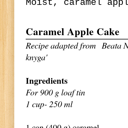
Moist, caramel app
Caramel Apple Cake
Recipe adapted from
Beata Ni
knyga'
Ingredients
For 900 g loaf tin
1 cup- 250 ml
1 can (400 g) caramel