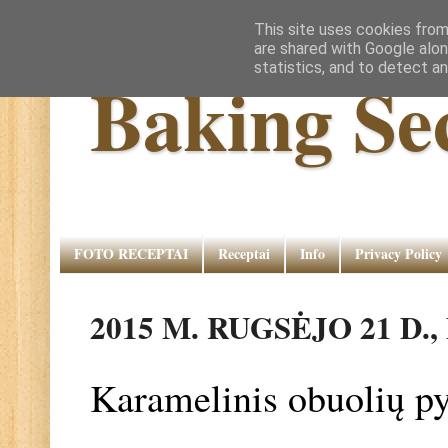
This site uses cookies from
are shared with Google alon
statistics, and to detect a
Baking Se
FOTO RECEPTAI
Receptai
Info
Privacy Policy
2015 M. RUGSĖJO 21 D.
Karamelinis obuolių p