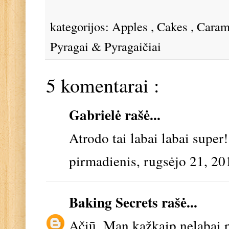
kategorijos:
Apples
,
Cakes
,
Cara
Pyragai & Pyragaičiai
5 komentarai :
Gabrielė
rašė...
Atrodo tai labai labai super!
pirmadienis, rugsėjo 21, 20
Baking Secrets
rašė...
Ačiū. Man kažkaip nelabai p