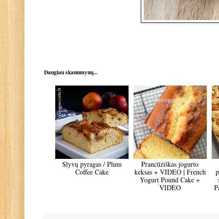
Daugiau skanumynų...
Slyvų pyragas / Plum
Prancūziškas jogurto
Coffee Cake
keksas + VIDEO | French
p
Yogurt Pound Cake +
VIDEO
P