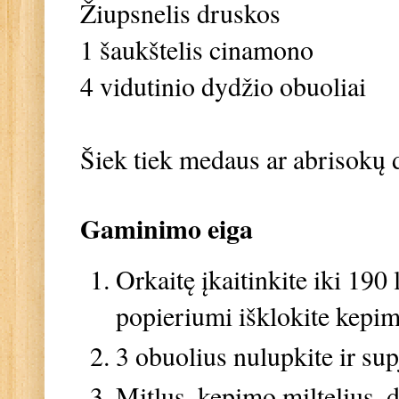
Žiupsnelis druskos
1 šaukštelis cinamono
4 vidutinio dydžio obuoliai
Šiek tiek medaus ar abrisokų
Gaminimo eiga
Orkaitę įkaitinkite iki 190 
popieriumi išklokite kepi
3 obuolius nulupkite ir supj
Mitlus, kepimo miltelius, 