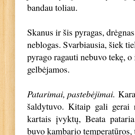
bandau toliau.
Skanus ir šis pyragas, drėgnas,
neblogas. Svarbiausia, šiek ti
pyrago ragauti nebuvo tekę, o 
gelbėjamos.
Patarimai, pastebėjimai.
Karam
šaldytuvo. Kitaip gali gerai 
kartais įvyktų, Beata patari
buvo kambario temperatūros, 