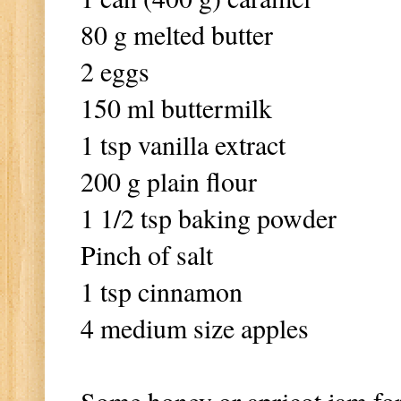
80 g melted butter
2 eggs
150 ml buttermilk
1 tsp vanilla extract
200 g plain flour
1 1/2 tsp baking powder
Pinch of salt
1 tsp cinnamon
4 medium size apples
Some honey or apricot jam for