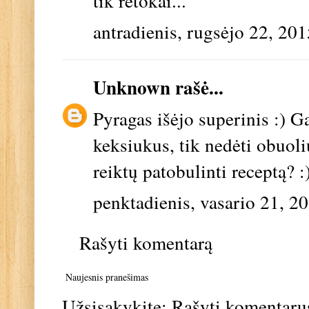
tik retokai...
antradienis, rugsėjo 22, 201
Unknown
rašė...
Pyragas išėjo superinis :) G
keksiukus, tik nedėti obuoli
reiktų patobulinti receptą? :
penktadienis, vasario 21, 2
Rašyti komentarą
Naujesnis pranešimas
Užsisakykite:
Rašyti komentaru