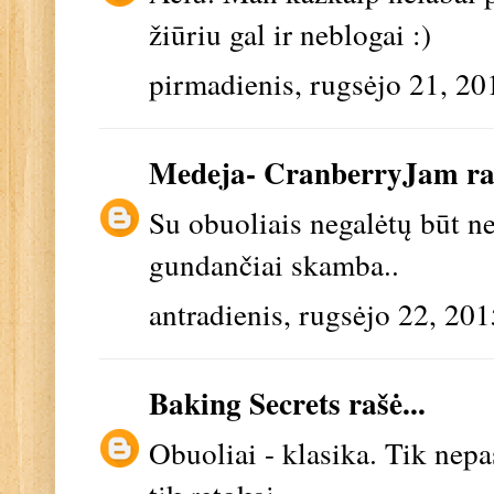
žiūriu gal ir neblogai :)
pirmadienis, rugsėjo 21, 20
Medeja- CranberryJam
ra
Su obuoliais negalėtų būt n
gundančiai skamba..
antradienis, rugsėjo 22, 201
Baking Secrets
rašė...
Obuoliai - klasika. Tik nepa