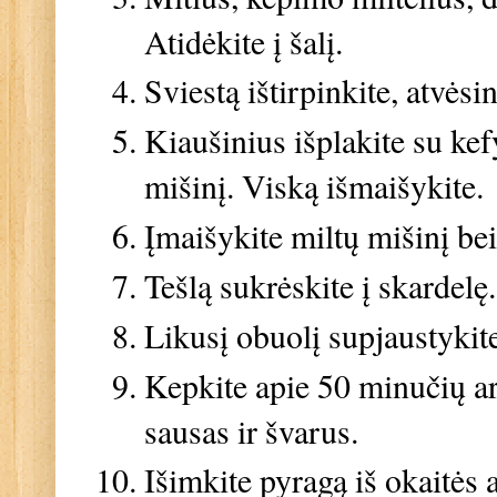
Atidėkite į šalį.
Sviestą ištirpinkite, atvės
Kiaušinius išplakite su kef
mišinį. Viską išmaišykite.
Įmaišykite miltų mišinį bei
Tešlą sukrėskite į skardelę
Likusį obuolį supjaustykite 
Kepkite apie 50 minučių ar
sausas ir švarus.
Išimkite pyragą iš okaitės