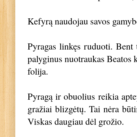
Kefyrą naudojau savos gamybos
Pyragas linkęs ruduoti. Bent
palyginus nuotraukas Beatos kn
folija.
Pyragą ir obuolius reikia ap
gražiai blizgėtų. Tai nėra būt
Viskas daugiau dėl grožio.