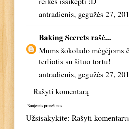
reikės išsikepti :D
antradienis, gegužės 27, 20
Baking Secrets
rašė...
Mums šokolado mėgėjoms čia 
terliotis su šituo tortu!
antradienis, gegužės 27, 20
Rašyti komentarą
Naujesnis pranešimas
Užsisakykite:
Rašyti komentaru