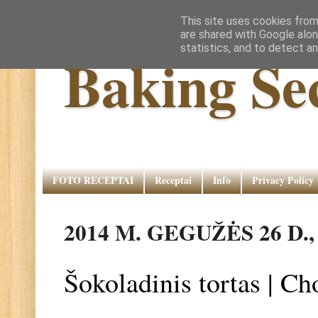
This site uses cookies from
are shared with Google alon
statistics, and to detect a
Baking Se
FOTO RECEPTAI
Receptai
Info
Privacy Policy
2014 M. GEGUŽĖS 26 D.
Šokoladinis tortas | C