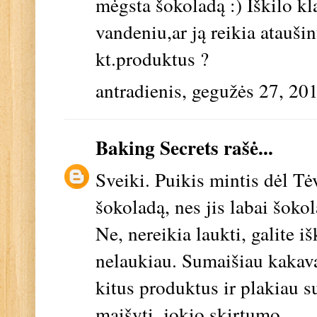
mėgsta šokoladą :) Iškilo k
vandeniu,ar ją reikia ataušin
kt.produktus ?
antradienis, gegužės 27, 20
Baking Secrets
rašė...
Sveiki. Puikis mintis dėl Tėv
šokoladą, nes jis labai šokol
Ne, nereikia laukti, galite i
nelaukiau. Sumaišiau kakavą
kitus produktus ir plakiau s
maišyti, jokio skirtumo.