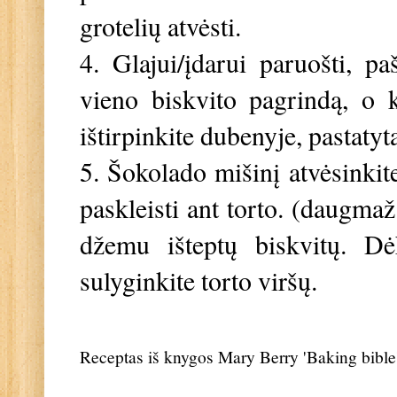
grotelių atvėsti.
4. Glajui/įdarui paruošti, p
vieno biskvito pagrindą, o k
ištirpinkite dubenyje, pastat
5. Šokolado mišinį atvėsinkite
paskleisti ant torto. (daugmaž
džemu išteptų biskvitų. Dė
sulyginkite torto viršų.
Receptas iš knygos Mary Berry 'Baking bible