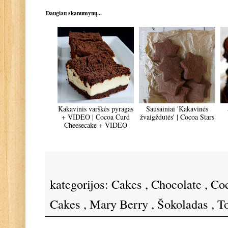
Daugiau skanumynų...
Kakavinis varškės pyragas
Sausainiai 'Kakavinės
+ VIDEO | Cocoa Curd
žvaigždutės' | Cocoa Stars
Cheesecake + VIDEO
kategorijos:
Cakes
,
Chocolate
,
Co
Cakes
,
Mary Berry
,
Šokoladas
,
To