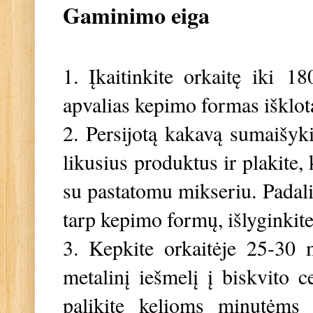
Gaminimo eiga
1. Įkaitinkite orkaitę iki
18
apvalias kepimo formas išklo
2. Persijotą kakavą sumaišyk
likusius produktus ir plakite, 
su pastatomu mikseriu. Padalink
tarp kepimo formų, išlyginkite
3. Kepkite orkaitėje 25-30 
metalinį iešmelį į biskvito ce
palikite kelioms minutėms