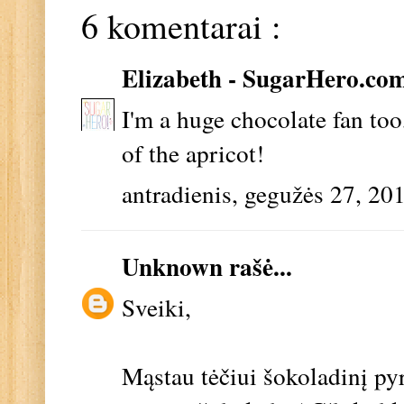
6 komentarai :
Elizabeth - SugarHero.co
I'm a huge chocolate fan too,
of the apricot!
antradienis, gegužės 27, 20
Unknown
rašė...
Sveiki,
Mąstau tėčiui šokoladinį pyr