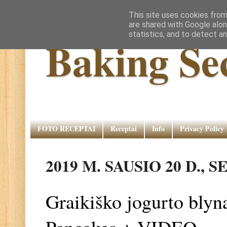
This site uses cookies from
are shared with Google alon
statistics, and to detect a
Baking Se
FOTO RECEPTAI
Receptai
Info
Privacy Policy
2019 M. SAUSIO 20 D.,
Graikiško jogurto bly