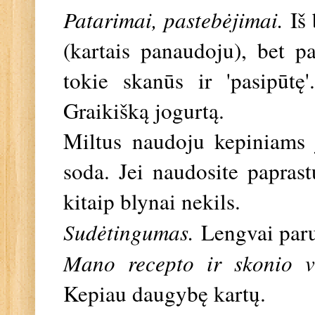
Patarimai, pastebėjimai.
Iš 
(kartais panaudoju), bet p
tokie skanūs ir 'pasipūtę
Graikišką jogurtą.
Miltus naudoju kepiniams 
soda. Jei naudosite paprast
kitaip blynai nekils.
Sudėtingumas.
Lengvai par
Mano recepto ir skonio v
Kepiau daugybę kartų.