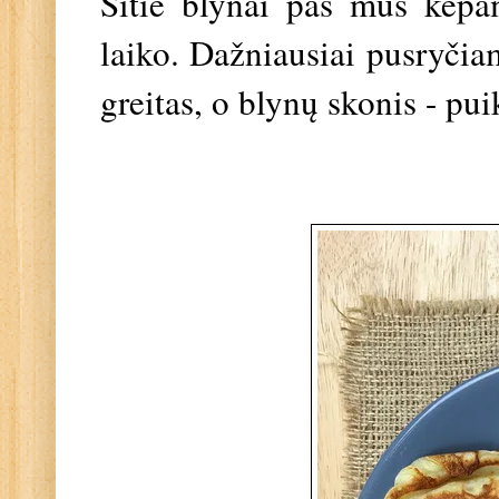
Šitie blynai pas mus kepa
laiko. Dažniausiai pusryčia
greitas, o blynų skonis - pu