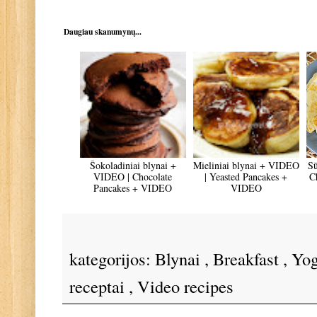
Daugiau skanumynų...
Šokoladiniai blynai +
Mieliniai blynai + VIDEO
Sū
VIDEO | Chocolate
| Yeasted Pancakes +
C
Pancakes + VIDEO
VIDEO
kategorijos:
Blynai
,
Breakfast
,
Yo
receptai
,
Video recipes