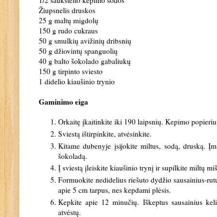
Žiupsnelis druskos
25 g maltų migdolų
150 g rudo cukraus
50 g smulkių avižinių dribsnių
50 g džiovintų spanguolių
40 g balto šokolado gabaliukų
150 g tirpinto sviesto
1 didelio kiaušinio trynio
Gaminimo eiga
Orkaitę įkaitinkite iki 190 laipsnių. Kepimo popieriu
Sviestą ištirpinkite, atvėsinkite.
Kitame dubenyje įsijokite miltus, sodą, druską. Įm
šokoladą.
Į sviestą įleiskite kiaušinio trynį ir supilkite miltų m
Formuokite nedidelius riešuto dydžio sausainius-rutul
apie 5 cm tarpus, nes kepdami plėsis.
Kepkite apie 12 minučių.
Iškeptus sausainius kel
atvėstų.