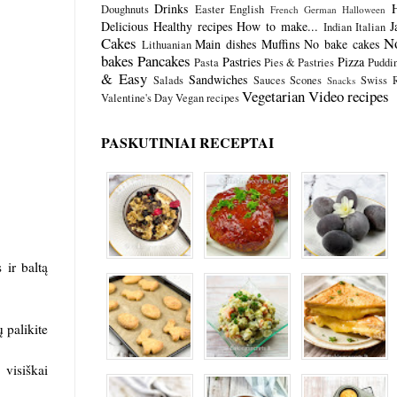
Drinks
Doughnuts
Easter
English
French
German
Halloween
Delicious
Healthy recipes
How to make...
J
Indian
Italian
Cakes
N
Main dishes
Muffins
No bake cakes
Lithuanian
bakes
Pancakes
Pastries
Pizza
Pasta
Pies & Pastries
Puddi
& Easy
Sandwiches
Salads
Sauces
Scones
Swiss R
Snacks
Vegetarian
Video recipes
Valentine's Day
Vegan recipes
PASKUTINIAI RECEPTAI
 ir baltą
 palikite
 visiškai