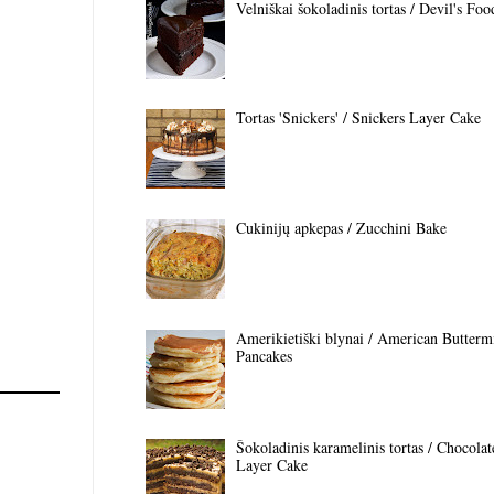
Velniškai šokoladinis tortas / Devil's Fo
Tortas 'Snickers' / Snickers Layer Cake
Cukinijų apkepas / Zucchini Bake
Amerikietiški blynai / American Butterm
Pancakes
Šokoladinis karamelinis tortas / Chocola
Layer Cake