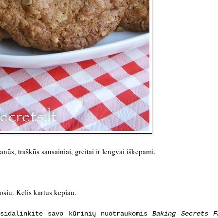
nūs, traškūs sausainiai, greitai ir lengvai iškepami.
tosiu. Kelis kartus kepiau.
asidalinkite savo kūrinių nuotraukomis
Baking Secrets F