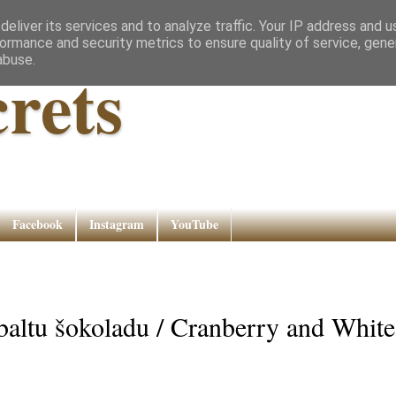
eliver its services and to analyze traffic. Your IP address and 
ormance and security metrics to ensure quality of service, gen
abuse.
rets
Facebook
Instagram
YouTube
 baltu šokoladu / Cranberry and White