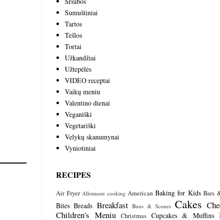
Sriubos
Sumuštiniai
Tartos
Tešlos
Tortai
Užkandžiai
Užtepėlės
VIDEO receptai
Vaikų meniu
Valentino dienai
Veganiški
Vegetariški
Velykų skanumynai
Vyniotiniai
RECIPES
Baking for Kids
Air Fryer
American
Bars 
Allotment cooking
Cakes
Breakfast
Che
Bites
Breads
Buns & Scones
Children's Meniu
Cupcakes & Muffins
Christmas