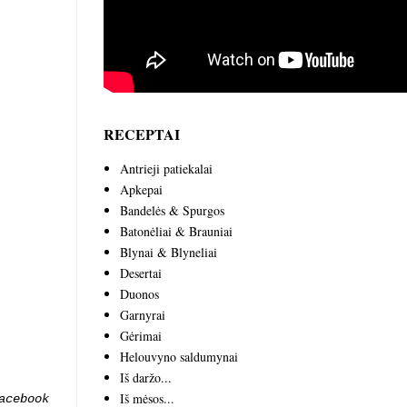
RECEPTAI
Antrieji patiekalai
Apkepai
Bandelės & Spurgos
Batonėliai & Brauniai
Blynai & Blyneliai
Desertai
Duonos
Garnyrai
Gėrimai
Helouvyno saldumynai
Iš daržo...
Iš mėsos...
acebook