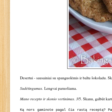
Desertui - sausainiai su spanguolėmis ir baltu šokoladu. Ska
Sudėtingumas.
Lengvai paruošiama
.
Mano recepto ir skonio vertinimas. 3
/5. Skanu, galbūt kar
Ką nors gaminote pagal čia rastą receptą? P