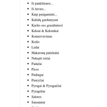
Iš paukštienos...
Iš žuvies...
Kaip pasigaminti...
Kalėdų gardumynai
Karšto oro gruzdintuvė
Keksai & Keksiukai
Konservavimas
Košės
Ledai
Makaronų patiekalai
Nekepti tortai
Padažai
Picos
Pudingai
Pusryčiai
Pyragai & Pyragaičiai
Pyragėliai
Salotos
Sausainiai