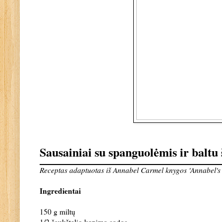
Sausainiai su spanguolėmis ir baltu
Receptas adaptuotas iš Annabel Carmel knygos 'Annabel's
Ingredientai
150 g miltų
1/2 šaukštelio kepimo sodos