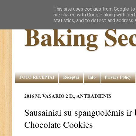
This site uses cookies from Google to d
are shared with Google along with perf
statistics, and to detect and address 
Baking Sec
FOTO RECEPTAI
Receptai
Info
Privacy Policy
2016 M. VASARIO 2 D., ANTRADIENIS
Sausainiai su spanguolėmis ir
Chocolate Cookies