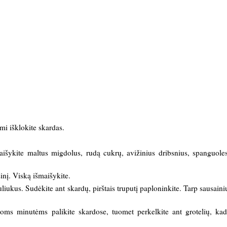
mi išklokite skardas.
aišykite maltus migdolus, rudą cukrų, avižinius dribsnius, spanguoles
išinį. Viską išmaišykite.
iukus. Sudėkite ant skardų, pirštais truputį paploninkite. Tarp sausainių
ioms minutėms palikite skardose, tuomet perkelkite ant grotelių, kad