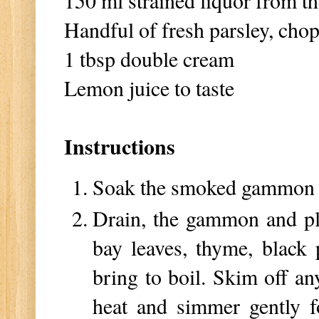
150 ml strained liquor from 
Handful of fresh parsley, cho
1 tbsp double cream
Lemon juice to taste
Instructions
Soak the smoked gammon o
Drain, the gammon and plac
bay leaves, thyme, black
bring to boil. Skim off an
heat and simmer gently f