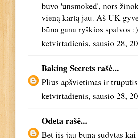
buvo 'unsmoked', nors žinokit
vieną kartą jau. Aš UK gyve
būna gana ryškios spalvos :)
ketvirtadienis, sausio 28, 2
Baking Secrets
rašė...
Plius apšvietimas ir truputi
ketvirtadienis, sausio 28, 2
Odeta
rašė...
Bet jis jau buna sudytas ka