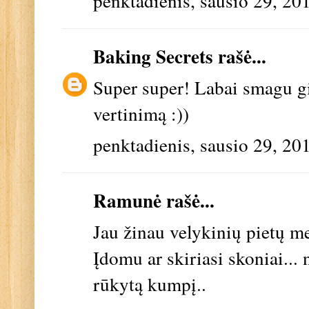
penktadienis, sausio 29, 20
Baking Secrets
rašė...
Super super! Labai smagu gi
vertinimą :))
penktadienis, sausio 29, 20
Ramunė rašė...
Jau žinau velykinių pietų me
Įdomu ar skiriasi skoniai... 
rūkytą kumpį..