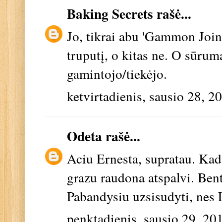
Baking Secrets
rašė...
Jo, tikrai abu 'Gammon Joint
truputį, o kitas ne. O sūrum
gamintojo/tiekėjo.
ketvirtadienis, sausio 28, 2
Odeta
rašė...
Aciu Ernesta, supratau. Kadan
grazu raudona atspalvi. Ben
Pabandysiu uzsisudyti, nes 
penktadienis, sausio 29, 20