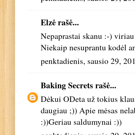
Elzė rašė...
Nepaprastai skanu :-) viria
Niekaip nesuprantu kodėl an
penktadienis, sausio 29, 20
Baking Secrets
rašė...
Dėkui ODeta už tokius klaus
daugiau ;)) Apie mėsas nel
:))Geriau saldumynai :))