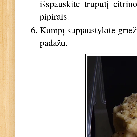
išspauskite truputį citrin
pipirais.
Kumpį supjaustykite griežin
padažu.