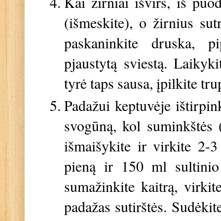
Kai žirniai išvirs, iš pu
(išmeskite), o žirnius sut
paskaninkite druska, pip
pjaustytą sviestą. Laikykit
tyrė taps sausa, įpilkite tr
Padažui keptuvėje ištirpin
svogūną, kol suminkštės (
išmaišykite ir virkite 2-
pieną ir 150 ml sultinio
sumažinkite kaitrą, virki
padažas sutirštės. Sudėkite