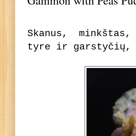
Gammon with Peas Pud
Skanus, minkštas
tyre ir garstyčių,