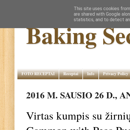
This site uses cookies from
are shared with Google alon
statistics, and to detect a
Baking Se
FOTO RECEPTAI
Receptai
Info
Privacy Policy
2016 M. SAUSIO 26 D., 
Virtas kumpis su žirnių