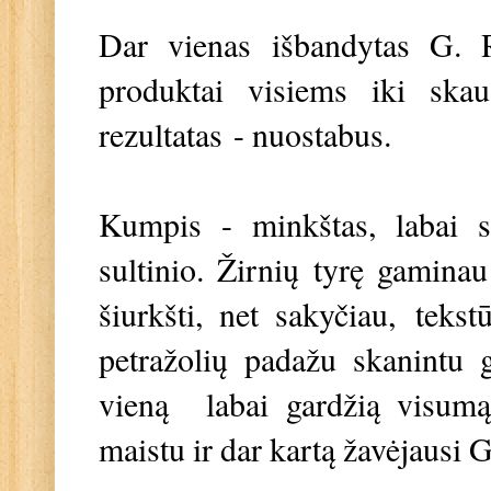
Dar vienas išbandytas G. R
produktai visiems iki skau
rezultatas - nuostabus.
Kumpis - minkštas, labai sk
sultinio. Žirnių tyrę gamina
šiurkšti, net sakyčiau, tekst
petražolių padažu skanintu g
vieną labai gardžią visumą.
maistu ir dar kartą žavėjausi 