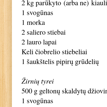
2 kg parūkyto (arba ne) kiau
1 svogūnas
1 morka
2 saliero stiebai
2 lauro lapai
Keli čiobrelio stiebeliai
1 šaukštelis pipirų grūdelių
Žirnių tyrei
500 g geltonų skaldytų džiovin
1 svogūnas