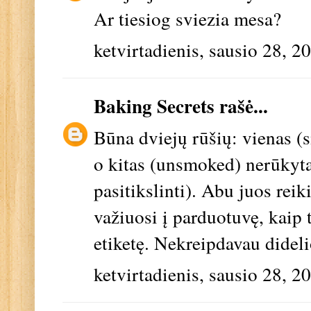
Ar tiesiog sviezia mesa?
ketvirtadienis, sausio 28, 2
Baking Secrets
rašė...
Būna dviejų rūšių: vienas (s
o kitas (unsmoked) nerūkyta
pasitikslinti). Abu juos reik
važiuosi į parduotuvę, kaip t
etiketę. Nekreipdavau dideli
ketvirtadienis, sausio 28, 2