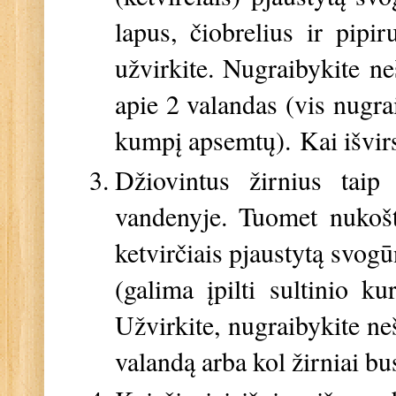
lapus, čiobrelius ir pipi
užvirkite. Nugraibykite ne
apie 2 valandas (vis nugra
kumpį apsemtų). Kai išvirs
Džiovintus žirnius taip
vandenyje. Tuomet nukošti
ketvirčiais pjaustytą svogū
(galima įpilti sultinio k
Užvirkite, nugraibykite ne
valandą arba kol žirniai bu