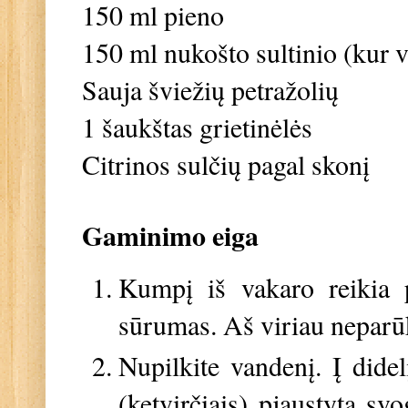
150 ml pieno
150 ml nukošto sultinio (kur 
Sauja šviežių petražolių
1 šaukštas grietinėlės
Citrinos sulčių pagal skonį
Gaminimo eiga
Kumpį iš vakaro reikia p
sūrumas. Aš viriau neparū
Nupilkite vandenį. Į dide
(ketvirčiais) pjaustytą sv