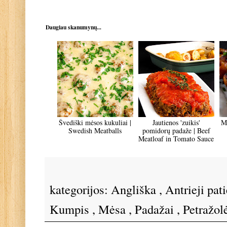
Daugiau skanumynų...
Švediški mėsos kukuliai |
Jautienos 'zuikis'
Me
Swedish Meatballs
pomidorų padaže | Beef
Meatloaf in Tomato Sauce
kategorijos:
Angliška
,
Antrieji pat
Kumpis
,
Mėsa
,
Padažai
,
Petražol