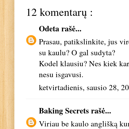
12 komentarų :
Odeta
rašė...
Prasau, patikslinkite, jus v
su kaulu? O gal sudyta?
Kodel klausiu? Nes kiek kar
nesu isgavusi.
ketvirtadienis, sausio 28, 2
Baking Secrets
rašė...
Viriau be kaulo anglišką k