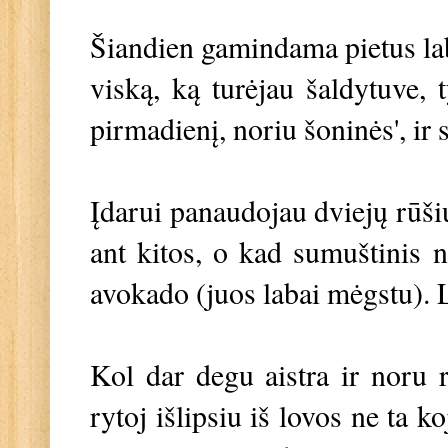
Šiandien gamindama pietus la
viską, ką turėjau šaldytuve, 
pirmadienį, noriu šoninės', i
Įdarui panaudojau dviejų rūši
ant kitos, o kad sumuštinis 
avokado (juos labai mėgstu).
Kol dar degu aistra ir noru r
rytoj išlipsiu iš lovos ne ta ko