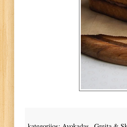
kategorijos:
Avokadas
,
Greita & S