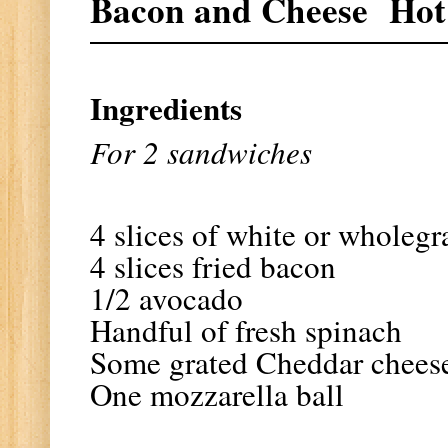
Bacon and Cheese Hot
Ingredients
For 2 sandwiches
4 slices of white or wholeg
4 slices fried bacon
1/2 avocado
Handful of fresh spinach
Some grated Cheddar chees
One mozzarella ball