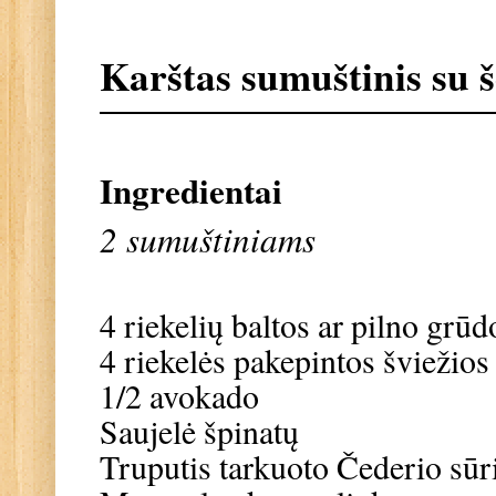
Karštas sumuštinis su š
Ingredientai
2 sumuštiniams
4 riekelių baltos ar pilno grū
4 riekelės pakepintos šviežios
1/2 avokado
Saujelė špinatų
Truputis tarkuoto Čederio sūr