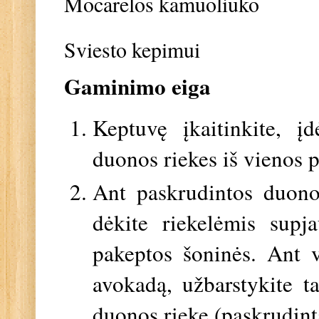
Mocarelos kamuoliuko
Sviesto kepimui
Gaminimo eiga
Keptuvę įkaitinkite, įd
duonos riekes iš vienos p
Ant paskrudintos duonos
dėkite riekelėmis supj
pakeptos šoninės. Ant vi
avokadą, užbarstykite t
duonos rieke (paskrudinta