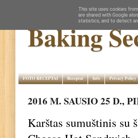
This site uses cookies from
are shared with Google alon
statistics, and to detect a
Baking Se
FOTO RECEPTAI
Receptai
Info
Privacy Policy
2016 M. SAUSIO 25 D., 
Karštas sumuštinis su š