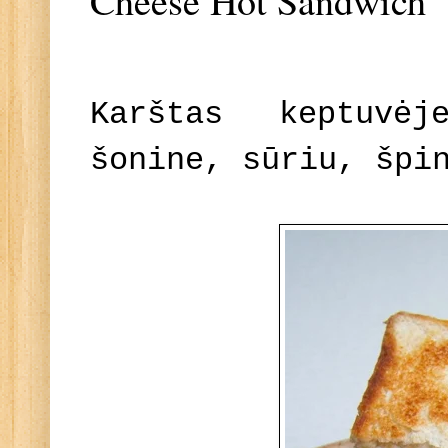
Cheese Hot Sandwich
Karštas keptuvė
šonine, sūriu, špi