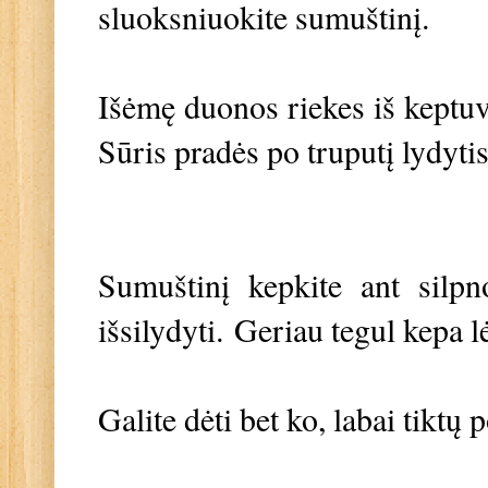
sluoksniuokite sumuštinį.
Išėmę duonos riekes iš keptuvė
Sūris pradės po truputį lydytis
Sumuštinį kepkite ant silpn
išsilydyti. Geriau tegul kepa l
Galite dėti bet ko, labai tiktų