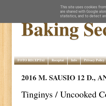
This site uses cookies from
are shared with Google alon
statistics, and to detect a
Baking Se
FOTO RECEPTAI
Receptai
Info
Privacy Policy
2016 M. SAUSIO 12 D., 
Tinginys / Uncooked C