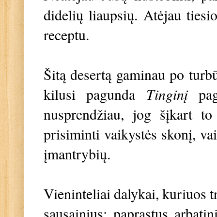
didelių liaupsių. Atėjau ties
receptu.
Šitą desertą gaminau po turb
kilusi pagunda
Tinginį
pa
nusprendžiau, jog šįkart to
prisiminti vaikystės skonį, va
įmantrybių.
Vieninteliai dalykai, kuriuos 
sausainius: paprastus arbati