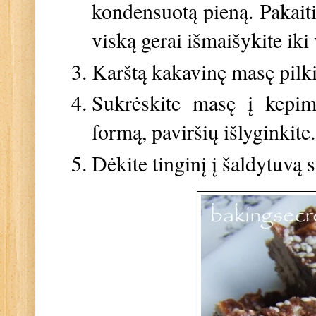
kondensuotą pieną. Pakaitin
viską gerai išmaišykite iki
Karštą kakavinę masę pilki
Sukrėskite masę į kepi
formą, paviršių išlyginkit
Dėkite tinginį į šaldytuvą 