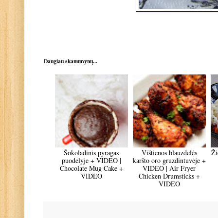
Daugiau skanumynų...
Šokoladinis pyragas
Vištienos blauzdelės
Ži
puodelyje + VIDEO |
karšto oro gruzdintuvėje +
Chocolate Mug Cake +
VIDEO | Air Fryer
VIDEO
Chicken Drumsticks +
VIDEO