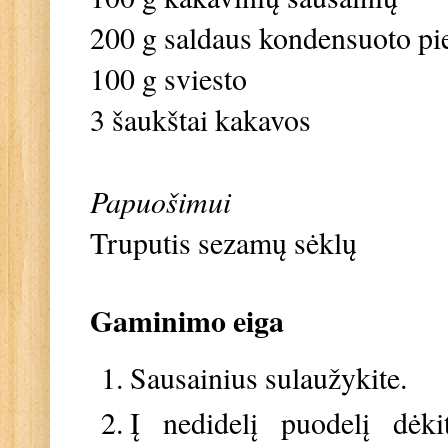
200 g saldaus kondensuoto pi
100 g sviesto
3 šaukštai kakavos
Papuošimui
Truputis sezamų sėklų
Gaminimo eiga
Sausainius sulaužykite.
Į nedidelį puodelį dėkit