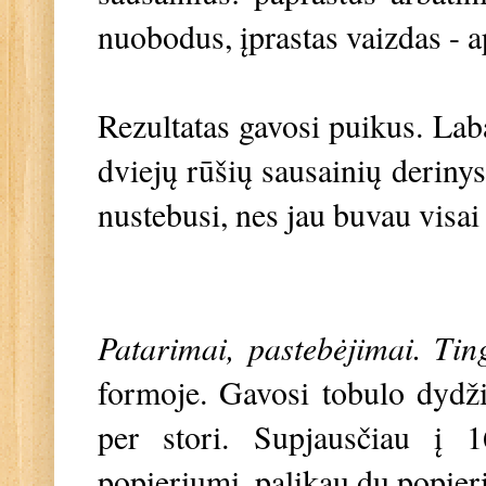
nuobodus, įprastas vaizdas - 
Rezultatas gavosi puikus. Laba
dviejų rūšių sausainių deriny
nustebusi, nes jau buvau visai
Patarimai, pastebėjimai. Tin
formoje. Gavosi tobulo dydžio 
per stori. Supjausčiau į 
popieriumi, palikau du popieri