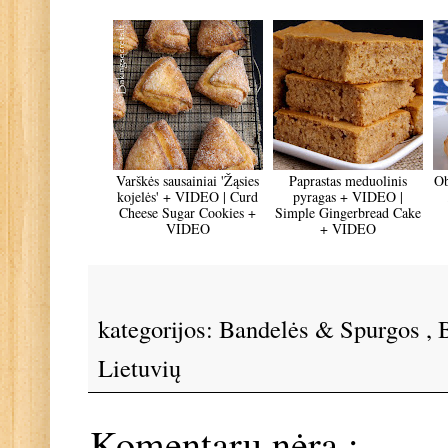
Varškės sausainiai 'Žąsies
Paprastas meduolinis
Ob
kojelės' + VIDEO | Curd
pyragas + VIDEO |
Cheese Sugar Cookies +
Simple Gingerbread Cake
VIDEO
+ VIDEO
kategorijos:
Bandelės & Spurgos
,
Lietuvių
Komentarų nėra :