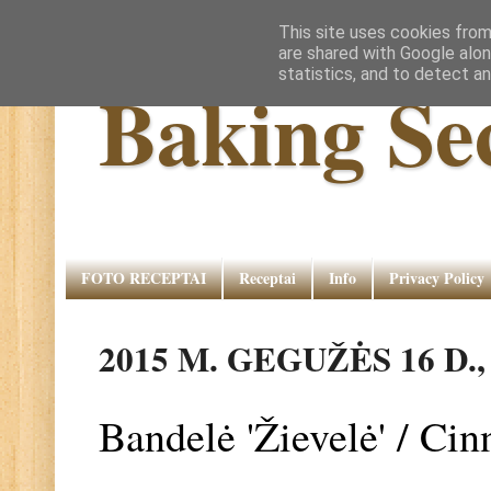
This site uses cookies from
are shared with Google alon
statistics, and to detect a
Baking Se
FOTO RECEPTAI
Receptai
Info
Privacy Policy
2015 M. GEGUŽĖS 16 D.
Bandelė 'Žievelė' / C