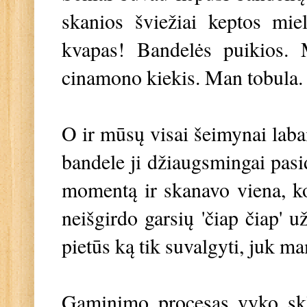
skanios šviežiai keptos mi
kvapas! Bandelės puikios. M
cinamono kiekis. Man tobula. N
O ir mūsų visai šeimynai labai
bandele ji džiaugsmingai pasid
momentą ir skanavo viena, kol
neišgirdo garsių 'čiap čiap' 
pietūs ką tik suvalgyti, juk m
Gaminimo procesas vyko skla