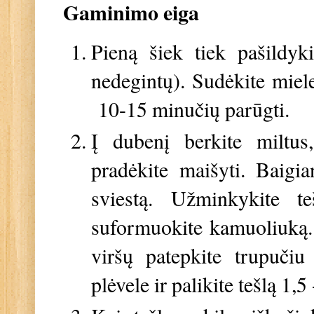
Gaminimo eiga
Pieną šiek tiek pašildyki
nedegintų). Sudėkite miele
10-15 minučių parūgti.
Į dubenį berkite miltus,
pradėkite maišyti. Baigian
sviestą. Užminkykite t
suformuokite kamuoliuką. D
viršų patepkite trupučiu
plėvele ir palikite tešlą 1,5