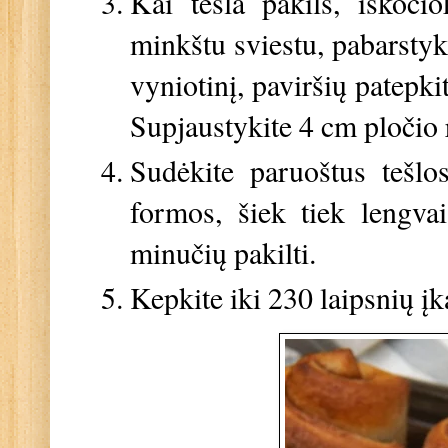
Kai tešla pakils, iškoči
minkštu sviestu, pabarstyk
vyniotinį, paviršių patepk
Supjaustykite 4 cm pločio
Sudėkite paruoštus tešlos
formos, šiek tiek lengva
minučių pakilti.
Kepkite iki 230 laipsnių įk