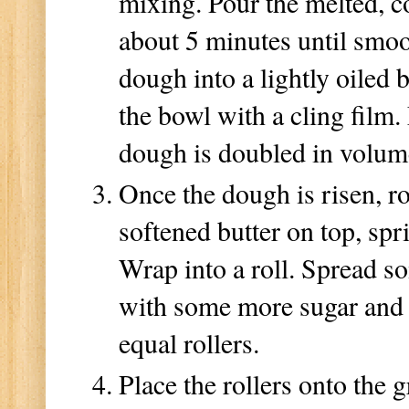
mixing. Pour the melted, c
about 5 minutes until smoot
dough into a lightly oiled 
the bowl with a cling film. 
dough is doubled in volu
Once the dough is risen, r
softened butter on top, sp
Wrap into a roll. Spread so
with some more sugar and 
equal rollers.
Place the rollers onto the 