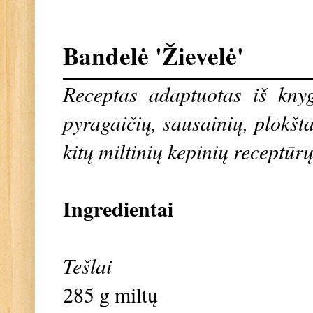
Bandelė 'Žievelė'
Receptas adaptuotas iš knygo
pyragaičių, sausainių, plokšta
kitų miltinių kepinių receptūrų
Ingredientai
Tešlai
285 g miltų