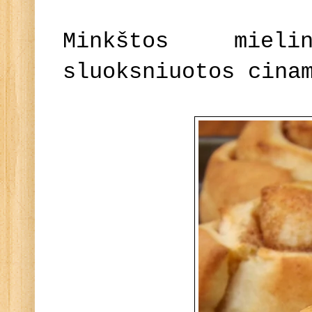
Minkštos miel
sluoksniuotos cina