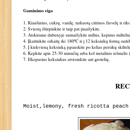
Gaminimo eiga
1. Kiaušinius, cukrų, vanilę, tarkuotą citrinos žievelę ir ri
2. Sviestą ištirpinkite ir taip pat įmaišykite.
3. Atskirame dubenyje sumaišykite m
iltus, kepimo milteliu
4. Įkaitinkite orkaitę iki
180
ºC ir į 12 keksiukų formą sudėk
5. Į kiekvieną keksiuką įspauskite po kelias persikų skiltel
6. Kepkite apie 25-30 minučių arba kol metalinis iešmelis (
7. Iškepusius keksiukus atvėsinkite ant grotelių.
RE
C
Moist,lemony, fresh ricotta peach