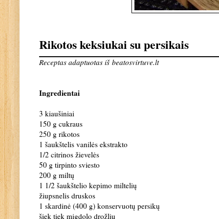
Rikotos keksiukai su persikais
Receptas adaptuotas iš
beatosvirtuve.lt
Ingredientai
3 kiaušiniai
150 g cukraus
250 g rikotos
1 šaukštelis vanilės ekstrakto
1/2 citrinos žievelės
50 g tirpinto sviesto
200 g miltų
1 1/2 šaukštelio kepimo miltelių
žiupsnelis druskos
1 skardinė (400 g) konservuotų persikų
šiek tiek migdolo drožlių