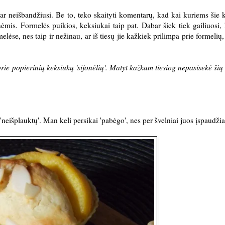
dar neišbandžiusi. Be to, teko skaityti komentarų, kad kai kuriems šie 
ninėmis. Formelės puikios, keksiukai taip pat. Dabar šiek tiek gailiuosi,
e, nes taip ir nežinau, ar iš tiesų jie kažkiek prilimpa prie formelių, a
rie popierinių keksiukų 'sijonėlių'. Matyt kažkam tiesiog nepasisekė šių
d 'neišplauktų'. Man keli persikai 'pabėgo', nes per švelniai juos įspaudži