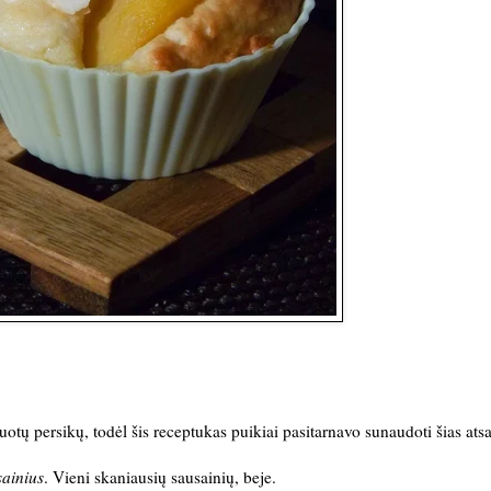
uotų persikų, todėl šis receptukas puikiai pasitarnavo sunaudoti šias ats
sainius
. Vieni skaniausių sausainių, beje.