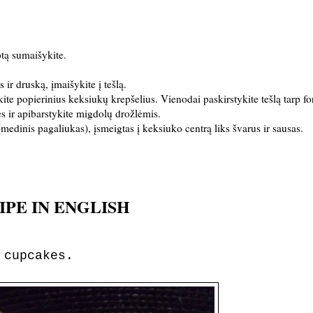
kotą sumaišykite.
s ir druską, įmaišykite į tešlą.
ite popierinius keksiukų krepšelius. Vienodai paskirstykite tešlą tarp fo
es ir apibarstykite migdolų drožlėmis.
medinis pagaliukas), įsmeigtas į keksiuko centrą liks švarus ir sausas.
IPE IN ENGLISH
 cupcakes.