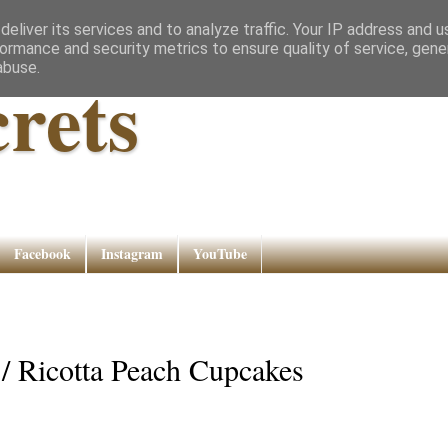
eliver its services and to analyze traffic. Your IP address and 
ormance and security metrics to ensure quality of service, gen
abuse.
rets
Facebook
Instagram
YouTube
 / Ricotta Peach Cupcakes