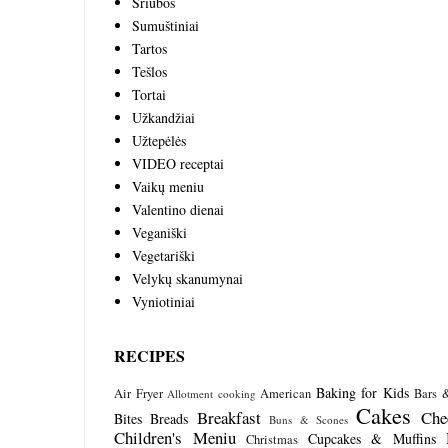
Sriubos
Sumuštiniai
Tartos
Tešlos
Tortai
Užkandžiai
Užtepėlės
VIDEO receptai
Vaikų meniu
Valentino dienai
Veganiški
Vegetariški
Velykų skanumynai
Vyniotiniai
RECIPES
Baking for Kids
Air Fryer
American
Bars 
Allotment cooking
Cakes
Breakfast
Che
Bites
Breads
Buns & Scones
Children's Meniu
Cupcakes & Muffins
Christmas