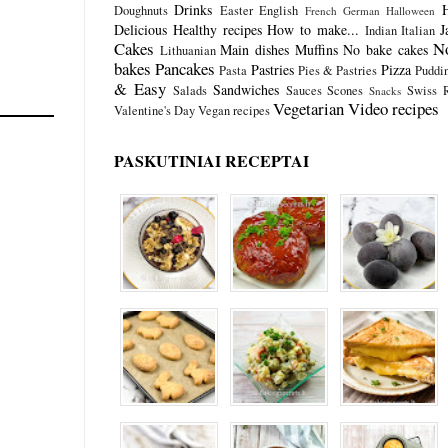
Drinks
Doughnuts
Easter
English
French
German
Halloween
Delicious
Healthy recipes
How to make...
J
Indian
Italian
Cakes
N
Main dishes
Muffins
No bake cakes
Lithuanian
bakes
Pancakes
Pastries
Pizza
Pasta
Pies & Pastries
Puddi
& Easy
Sandwiches
Salads
Sauces
Scones
Swiss R
Snacks
Vegetarian
Video recipes
Valentine's Day
Vegan recipes
PASKUTINIAI RECEPTAI