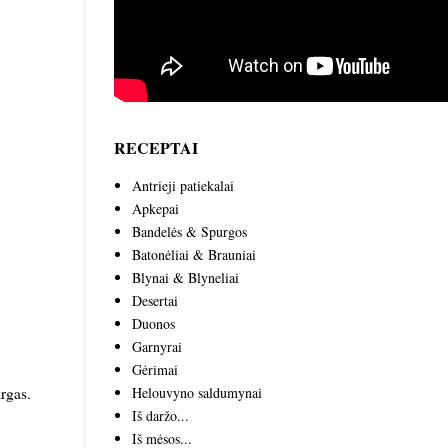
RECEPTAI
Antrieji patiekalai
Apkepai
Bandelės & Spurgos
Batonėliai & Brauniai
Blynai & Blyneliai
Desertai
Duonos
Garnyrai
Gėrimai
argas.
Helouvyno saldumynai
Iš daržo...
Iš mėsos...