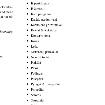
Iš paukštienos...
keksiukai
Iš žuvies...
 kad bent
Kaip pasigaminti...
r tai tik
Kalėdų gardumynai
Karšto oro gruzdintuvė
Keksai & Keksiukai
 keksiukų
Konservavimas
Košės
Ledai
Makaronų patiekalai
au.
Nekepti tortai
Padažai
Picos
Pudingai
Pusryčiai
Pyragai & Pyragaičiai
Pyragėliai
Salotos
Sausainiai