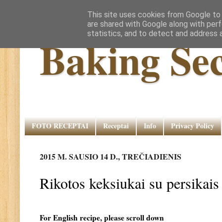
This site uses cookies from Google to d
are shared with Google along with perf
statistics, and to detect and address 
Baking Sec
FOTO RECEPTAI
Receptai
Info
Privacy Policy
2015 M. SAUSIO 14 D., TREČIADIENIS
Rikotos keksiukai su persikais
For English recipe, please scroll down