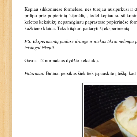
Kepiau silikoninėse formelėse, nes turėjau nusipirkusi ir 
prilipo prie popierinių 'sijonėlių', todėl kepiau su siliko
keletos keksiukų nepamėginau paprastose popierinėse formelės
kažkieno klaida. Teks kitąkart padaryti šį eksperimentą.
P.S. Eksperimentą padarė draugė ir niekas tikrai nelimpa p
teisingai iškepti.
Gavosi 12 normalaus dydžio keksiukų.
Patarimai.
Būtinai persikus šiek tiek įspauskite į tešlą, ka