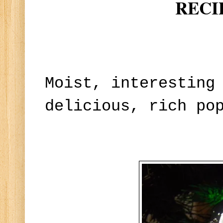
RE
CI
Moist, interesting
delicious, rich p