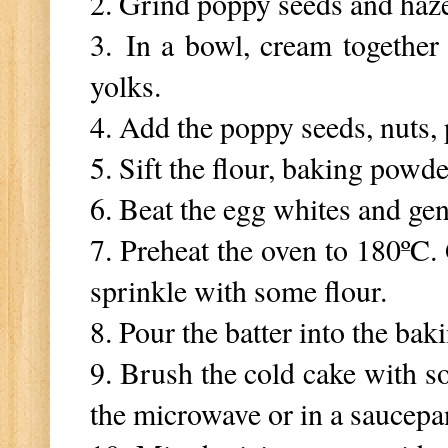
2. Grind poppy seeds and hazel
3. In a bowl, cream together 
yolks.
4. Add the poppy seeds, nuts, 
5. Sift the flour, baking powd
6. Beat the egg whites and gent
7. Preheat the oven to 180
ºC
.
sprinkle with some flour.
8. Pour the batter into the ba
9. Brush the cold cake with so
the microwave or in a saucepan