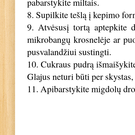
pabarstykite miltais.
8. Supilkite tešlą į kepimo fo
9. Atvėsusį tortą aptepkite 
mikrobangų krosnelėje ar puod
pusvalandžiui sustingti.
10. Cukraus pudrą išmaišykite 
Glajus neturi būti per skystas, b
11. Apibarstykite migdolų dr