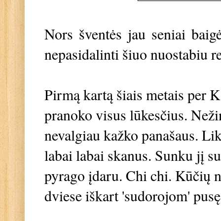
Nors šventės jau seniai baig
nepasidalinti šiuo nuostabiu 
Pirmą kartą šiais metais per K
pranoko visus lūkesčius. Nežin
nevalgiau kažko panašaus. Lik
labai labai skanus. Sunku jį s
pyrago įdaru. Chi chi. Kūčių n
dviese iškart 'sudorojom' pus