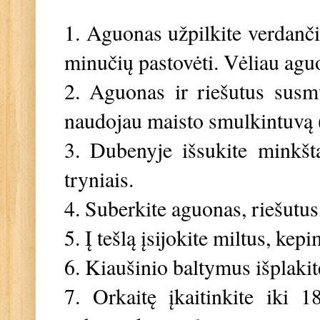
1. Aguonas užpilkite verdanči
minučių pastovėti. Vėliau agu
2. Aguonas ir riešutus susm
naudojau maisto smulkintuvą 
3. Dubenyje išsukite minkštą
tryniais.
4. Suberkite aguonas, riešutus
5. Į tešlą įsijokite miltus, ke
6. Kiaušinio baltymus išplakite
7. Orkaitę įkaitinkite iki 1