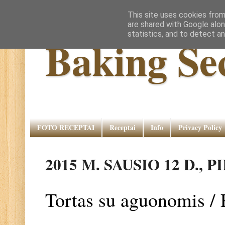
This site uses cookies from
are shared with Google alon
statistics, and to detect a
Baking Se
FOTO RECEPTAI
Receptai
Info
Privacy Policy
2015 M. SAUSIO 12 D., 
Tortas su aguonomis /