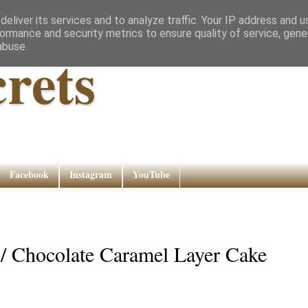
eliver its services and to analyze traffic. Your IP address and 
ormance and security metrics to ensure quality of service, gen
abuse.
rets
Facebook
Instagram
YouTube
s / Chocolate Caramel Layer Cake
.