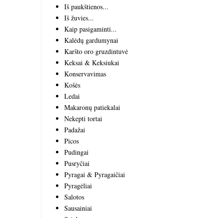
Iš paukštienos...
Iš žuvies...
Kaip pasigaminti...
Kalėdų gardumynai
Karšto oro gruzdintuvė
Keksai & Keksiukai
Konservavimas
Košės
Ledai
Makaronų patiekalai
Nekepti tortai
Padažai
Picos
Pudingai
Pusryčiai
Pyragai & Pyragaičiai
Pyragėliai
Salotos
Sausainiai