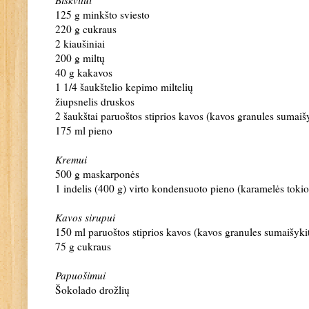
125 g minkšto sviesto
220 g cukraus
2 kiaušiniai
200 g miltų
40 g kakavos
1 1/4 šaukštelio kepimo miltelių
žiupsnelis druskos
2 šaukštai paruoštos stiprios kavos (kavos granules sumaiš
175 ml pieno
Kremui
500 g maskarponės
1 indelis (400 g) virto kondensuoto pieno (karamelės toki
Kavos sirupui
150 ml paruoštos stiprios kavos (kavos granules sumaišyki
75 g cukraus
Papuošimui
Šokolado drožlių