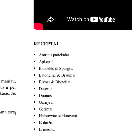
RECEPTAI
Antrieji patiekalai
Apkepai
Bandelės & Spurgos
Batonėliai & Brauniai
i maniau,
Blynai & Blyneliai
us ir per
Desertai
asis. Jis
Duonos
Garnyrai
Gėrimai
ama tortą
Helouvyno saldumynai
Iš daržo...
Iš mėsos...