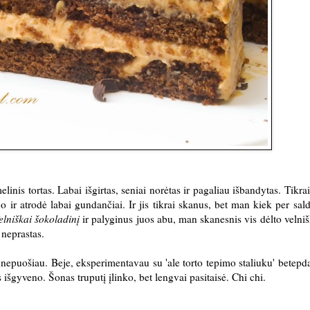
inis tortas. Labai išgirtas, seniai norėtas ir pagaliau išbandytas. Tikra
 ir atrodė labai gundančiai. Ir jis tikrai skanus, bet man kiek per sald
elniškai šokoladinį
ir palyginus juos abu, man skanesnis vis dėlto velnišk
 neprastas.
 nepuošiau. Beje, eksperimentavau su 'ale torto tepimo staliuku' betepd
išgyveno. Šonas truputį įlinko, bet lengvai pasitaisė. Chi chi.