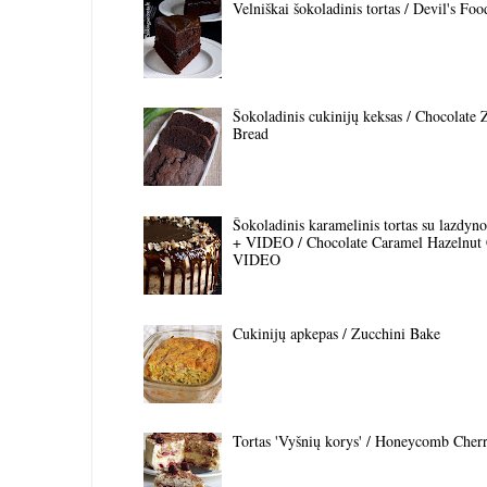
Velniškai šokoladinis tortas / Devil's Fo
Šokoladinis cukinijų keksas / Chocolate 
Bread
Šokoladinis karamelinis tortas su lazdyno 
+ VIDEO / Chocolate Caramel Hazelnut
VIDEO
Cukinijų apkepas / Zucchini Bake
Tortas 'Vyšnių korys' / Honeycomb Cher