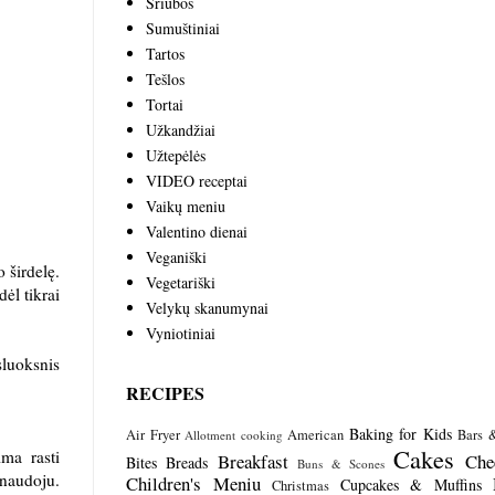
Sriubos
Sumuštiniai
Tartos
Tešlos
Tortai
Užkandžiai
Užtepėlės
VIDEO receptai
Vaikų meniu
Valentino dienai
Veganiški
 širdelę.
Vegetariški
ėl tikrai
Velykų skanumynai
Vyniotiniai
sluoksnis
RECIPES
Baking for Kids
Air Fryer
American
Bars 
Allotment cooking
Cakes
ima rasti
Breakfast
Che
Bites
Breads
Buns & Scones
inaudoju.
Children's Meniu
Cupcakes & Muffins
Christmas