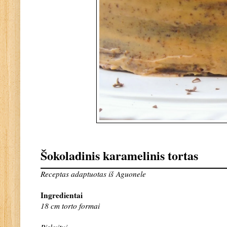
Šokoladinis karamelinis tortas
Receptas adaptuotas iš
Aguonele
Ingredientai
18 cm torto formai
Biskvitui