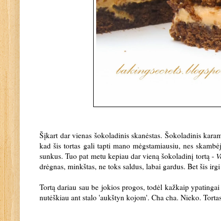
Šįkart dar vienas šokoladinis skanėstas. Šokoladinis karamel
kad šis tortas gali tapti mano mėgstamiausiu, nes skambėjo
sunkus. Tuo pat metu kepiau dar vieną šokoladinį tortą -
V
drėgnas, minkštas, ne toks saldus, labai gardus. Bet šis irgi
Tortą dariau sau be jokios progos, todėl kažkaip ypatingai
nutėškiau ant stalo 'aukštyn kojom'. Cha cha. Nieko. Tortas 