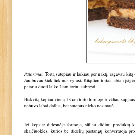
Patarimai.
Tortą sutepiau ir laikiau per naktį, ragavau kitą
Jau buvau šiek tiek nusivylusi. Kitądien tortas labiau įsigė
patariu duoti laiko šiam tortui subręsti.
Biskvitą kepiau vieną 18 cm torto formoje ir vėliau supjausč
nebuvo labai dailus, bet sutepus nieko nesimatė.
Jei kepsite didesnėje formoje, siūlau didinti produktų 
skaičiuokles, kurios be didelių pastangų konvertuoja p