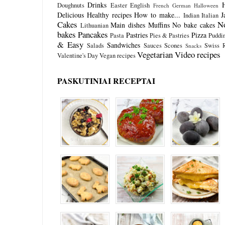
Drinks
Doughnuts
Easter
English
French
German
Halloween
Delicious
Healthy recipes
How to make...
J
Indian
Italian
Cakes
N
Main dishes
Muffins
No bake cakes
Lithuanian
bakes
Pancakes
Pastries
Pizza
Pasta
Pies & Pastries
Puddi
& Easy
Sandwiches
Salads
Sauces
Scones
Swiss R
Snacks
Vegetarian
Video recipes
Valentine's Day
Vegan recipes
PASKUTINIAI RECEPTAI