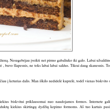
 dieną. Nesugebėjau įveikti net pirmo gabaliuko iki galo. Labai užsaldino
rė , buvo šlapesnis, ne toks labai labai saldus. Tikrai daug skanesnis. Tod
iau į keturias dalis. Man iškilo nedidelė kuprelė, todėl vienas biskvito 
kiekius biskvitui priklausomai nuo naudojamos formos. Internete gal
roduktų kiekius skirtingų dydžių kepimo formoms. Aš tuo kartais pas