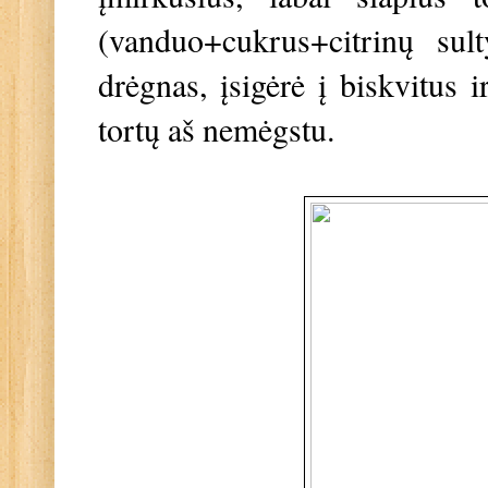
(vanduo+cukrus+citrinų sul
drėgnas, įsigėrė į biskvitus 
tortų aš nemėgstu.