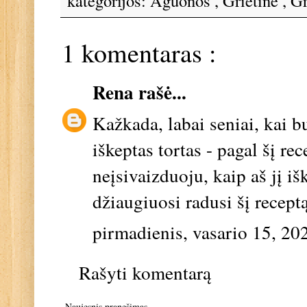
kategorijos:
Aguonos
,
Grietinė
,
Gr
1 komentaras :
Rena
rašė...
Kažkada, labai seniai, kai 
iškeptas tortas - pagal šį re
neįsivaizduoju, kaip aš jį i
džiaugiuosi radusi šį receptą
pirmadienis, vasario 15, 20
Rašyti komentarą
Naujesnis pranešimas