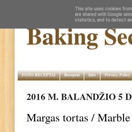
This site uses cookies from
are shared with Google alon
statistics, and to detect a
Baking Se
FOTO RECEPTAI
Receptai
Info
Privacy Policy
2016 M. BALANDŽIO 5 D
Margas tortas / Marble