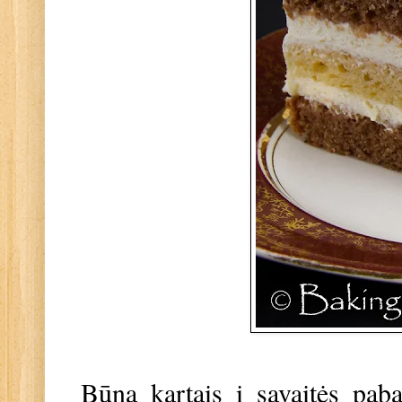
Būna kartais į savaitės paba