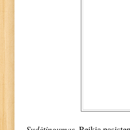
Sudėtingumas.
Reikia pasisten