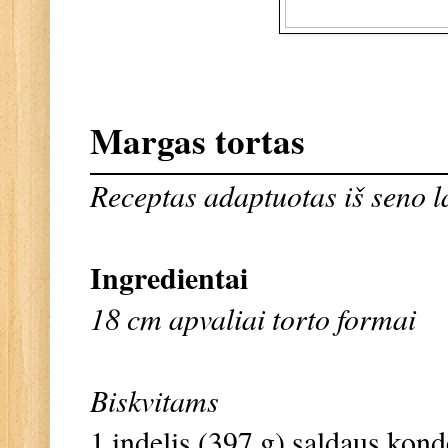
Margas tortas
Receptas adaptuotas iš seno l
Ingredientai
18 cm apvaliai torto formai
Biskvitams
1 indelis (397 g) saldaus kon