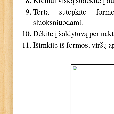
Tortą sutepkite form
sluoksniuodami.
Dėkite į šaldytuvą per naktį
Išimkite iš formos, viršų 