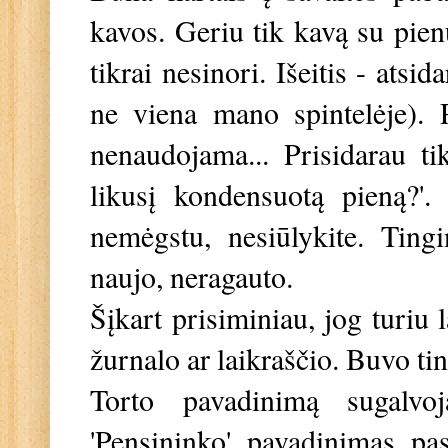
kavos. Geriu tik kavą su pienu
tikrai nesinori. Išeitis - ats
ne viena mano spintelėje). 
nenaudojama... Prisidarau t
likusį kondensuotą pieną?'
nemėgstu, nesiūlykite. Ting
naujo, neragauto.
Šįkart prisiminiau, jog turiu 
žurnalo ar laikraščio. Buvo ti
Torto pavadinimą sugalvoj
'Pensininko' pavadinimas pas