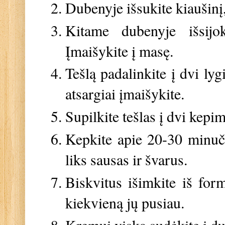
Dubenyje išsukite kiaušinį,
Kitame dubenyje išsijo
Įmaišykite į masę.
Tešlą padalinkite į dvi lygi
atsargiai įmaišykite.
Supilkite tešlas į dvi kepi
Kepkite apie 20-30 minuči
liks sausas ir švarus.
Biskvitus išimkite iš form
kiekvieną jų pusiau.
Kremui viską sudėkite į du