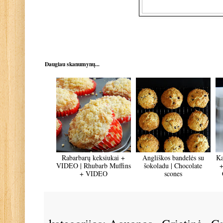
Daugiau skanumynų...
Rabarbarų keksiukai +
Angliškos bandelės su
Ka
VIDEO | Rhubarb Muffins
šokoladu | Chocolate
+
+ VIDEO
scones