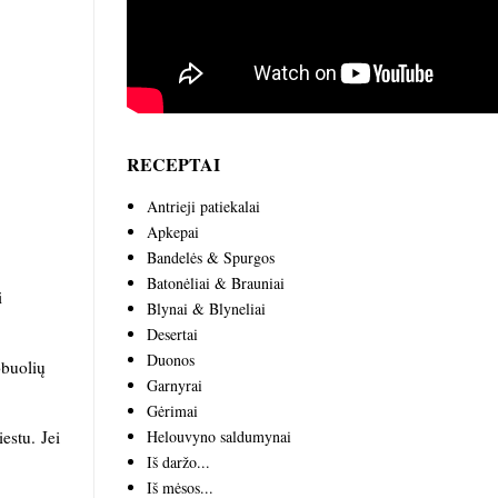
RECEPTAI
Antrieji patiekalai
Apkepai
Bandelės & Spurgos
Batonėliai & Brauniai
i
Blynai & Blyneliai
Desertai
Duonos
obuolių
Garnyrai
Gėrimai
estu. Jei
Helouvyno saldumynai
Iš daržo...
Iš mėsos...