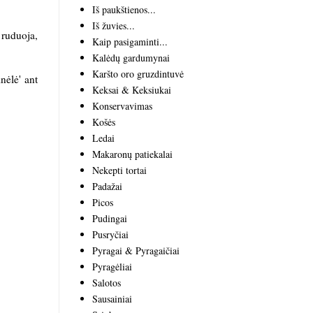
Iš paukštienos...
Iš žuvies...
 ruduoja,
Kaip pasigaminti...
Kalėdų gardumynai
Karšto oro gruzdintuvė
nėlė' ant
Keksai & Keksiukai
Konservavimas
Košės
Ledai
Makaronų patiekalai
Nekepti tortai
Padažai
Picos
Pudingai
Pusryčiai
Pyragai & Pyragaičiai
Pyragėliai
Salotos
Sausainiai