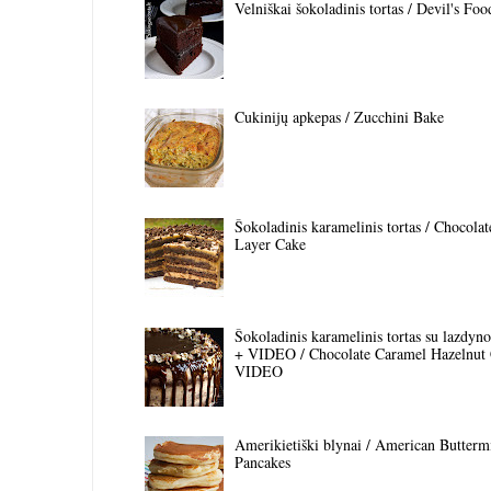
Velniškai šokoladinis tortas / Devil's Fo
Cukinijų apkepas / Zucchini Bake
Šokoladinis karamelinis tortas / Chocola
Layer Cake
Šokoladinis karamelinis tortas su lazdyno 
+ VIDEO / Chocolate Caramel Hazelnut
VIDEO
Amerikietiški blynai / American Butterm
Pancakes