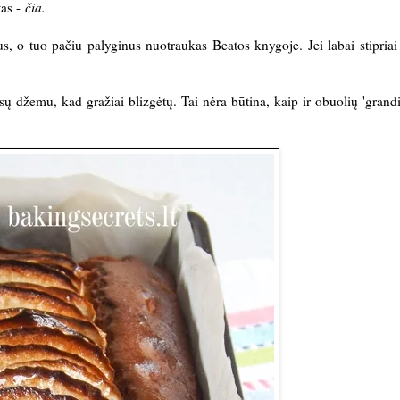
as -
čia
.
, o tuo pačiu palyginus nuotraukas Beatos knygoje. Jei labai stipriai
ų džemu, kad gražiai blizgėtų. Tai nėra būtina, kaip ir obuolių 'grandi