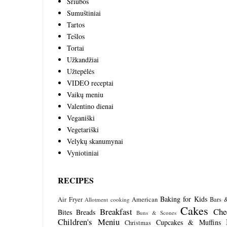
Sriubos
Sumuštiniai
Tartos
Tešlos
Tortai
Užkandžiai
Užtepėlės
VIDEO receptai
Vaikų meniu
Valentino dienai
Veganiški
Vegetariški
Velykų skanumynai
Vyniotiniai
RECIPES
Baking for Kids
Air Fryer
American
Bars 
Allotment cooking
Cakes
Breakfast
Che
Bites
Breads
Buns & Scones
Children's Meniu
Cupcakes & Muffins
Christmas