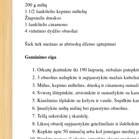
200 g miltų
1 1/2 šaukštelio kepimo miltelių
Žiupsnelis druskos
1 šaukštelis cinamono
4 vidutinio dydžio obuoliai
Šiek tiek medaus ar abrisokų džemo aptepimui
Gaminimo eiga
Orkaitę įkaitinkite iki 190 laipsnių, riebalais patep
3 obuolius nulupkite ir supjaustykite mažais kubeliais
Mitlus, kepimo miltelius, druską ir cinamoną sumaišy
Sviestą ištirpinkite, atvėsinkite ir sumaišykite su ka
Kiaušinius išplakite su kefyru ir vanile. Supilkite ka
Įmaišykite miltų mišinį bei pjaustytus obuolius.
Tešlą sukrėskite į skardelę.
Likusį obuolį supjaustykite griežinėliais ir išdėliokit
Kepkite apie 50 minučių arba kol įsmeigus medinį pag
Išimkite pyragą iš okaitės aptepkite skystu medumi