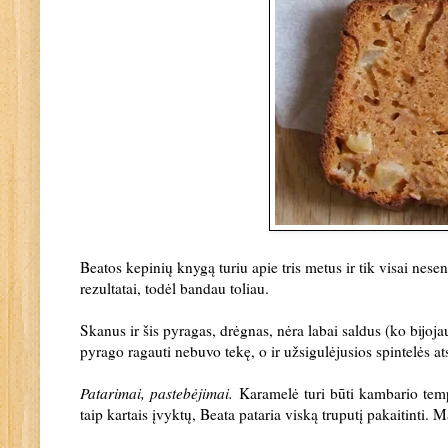
Beatos kepinių knygą turiu apie tris metus ir tik visai nesen
rezultatai, todėl bandau toliau.
Skanus ir šis pyragas, drėgnas, nėra labai saldus (ko bijoja
pyrago ragauti nebuvo tekę, o ir užsigulėjusios spintelės 
Patarimai, pastebėjimai.
Karamelė turi būti kambario temper
taip kartais įvyktų, Beata pataria viską truputį pakaitint