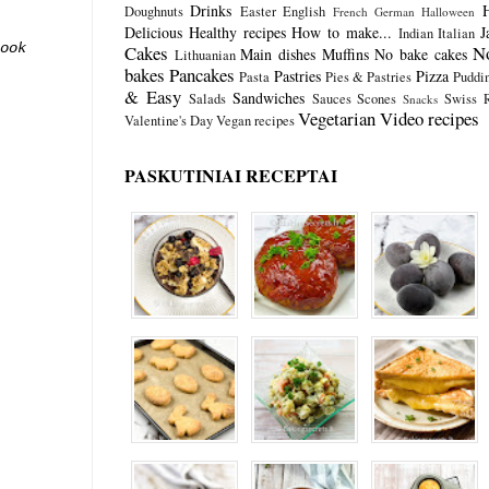
Drinks
Doughnuts
Easter
English
French
German
Halloween
Delicious
Healthy recipes
How to make...
J
Indian
Italian
ook
Cakes
N
Main dishes
Muffins
No bake cakes
Lithuanian
bakes
Pancakes
Pastries
Pizza
Pasta
Pies & Pastries
Puddi
& Easy
Sandwiches
Salads
Sauces
Scones
Swiss R
Snacks
Vegetarian
Video recipes
Valentine's Day
Vegan recipes
PASKUTINIAI RECEPTAI