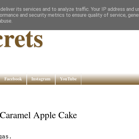
eliver its services and to analyze traffic. Your IP address and 
ormance and security metrics to ensure quality of service, gen
abuse.
rets
Facebook
Instagram
YouTube
/ Caramel Apple Cake
gas.