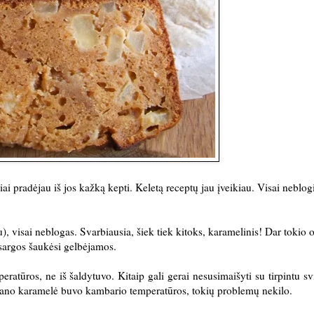
iai pradėjau iš jos kažką kepti. Keletą receptų jau įveikiau. Visai neblog
u), visai neblogas. Svarbiausia, šiek tiek kitoks, karamelinis! Dar tokio 
atsargos šaukėsi gelbėjamos.
atūros, ne iš šaldytuvo. Kitaip gali gerai nesusimaišyti su tirpintu svi
i. Mano karamelė buvo kambario temperatūros, tokių problemų nekilo.