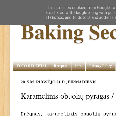
This site uses cookies from Google to d
are shared with Google along with perf
statistics, and to detect and address 
Baking Sec
FOTO RECEPTAI
Receptai
Info
Privacy Policy
2015 M. RUGSĖJO 21 D., PIRMADIENIS
Karamelinis obuolių pyragas 
Drėgnas, karamelinis obuolių pyra