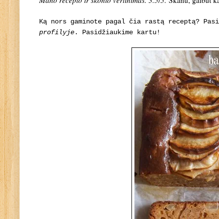
Mano recepto ir skonio vertinimas. 3.5
/5. Skanu, galbūt ka
Ką nors gaminote pagal čia rastą receptą? Pas
profilyje
. Pasidžiaukime kartu!