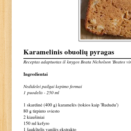
Karamelinis obuolių pyragas
Receptas adaptuotas iš
knygos Beata Nicholson 'Beatos vir
Ingredientai
Nedidelei pailgai kepimo formai
1 puodelis - 250 ml
1 skardinė (400 g) karamelės (tokios kaip 'Rududu')
80 g tirpinto sviesto
2 kiaušiniai
150 ml kefyro
1 šaukštelis vanilės ekstrakto