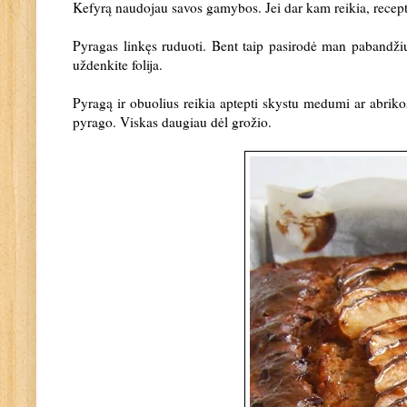
Kefyrą naudojau savos gamybos. Jei dar kam reikia, recept
Pyragas linkęs ruduoti. Bent taip pasirodė man pabandžius
uždenkite folija.
Pyragą ir obuolius reikia aptepti skystu medumi ar abrikos
pyrago. Viskas daugiau dėl grožio.