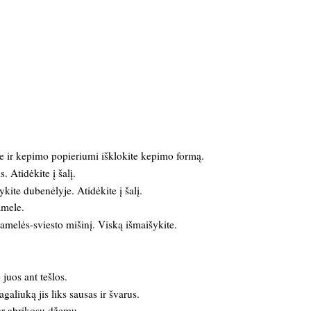
kite ir kepimo popieriumi išklokite kepimo formą.
. Atidėkite į šalį.
kite dubenėlyje. Atidėkite į šalį.
ramele.
ramelės-sviesto mišinį. Viską išmaišykite.
e juos ant tešlos.
aliuką jis liks sausas ir švarus.
 ar abrikosų džemu.