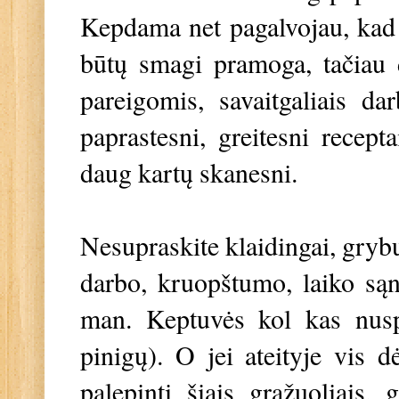
Kepdama net pagalvojau, kad
būtų smagi pramoga, tačiau
pareigomis, savaitgaliais da
paprastesni, greitesni recepta
daug kartų skanesni.
Nesupraskite klaidingai, grybu
darbo, kruopštumo, laiko są
man. Keptuvės kol kas nusp
pinigų). O jei ateityje vis 
palepinti šiais gražuoliais,