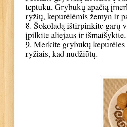
teptuku. Grybukų apačią įmerk
ryžių, kepurėlėmis žemyn ir p
8. Šokoladą ištirpinkite garų 
įpilkite aliejaus ir išmaišykite
9. Merkite grybukų kepurėles į
ryžiais, kad nudžiūtų.