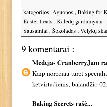
kategorijos:
Aguonos
,
Baking for 
Easter treats
,
Kalėdų gardumynai
,
Sausainiai
,
Šokoladas
,
Velykų sk
9 komentarai :
Medeja- CranberryJam
ra
Kaip noreciau turet special
ketvirtadienis, balandžio 02
Baking Secrets
rašė...