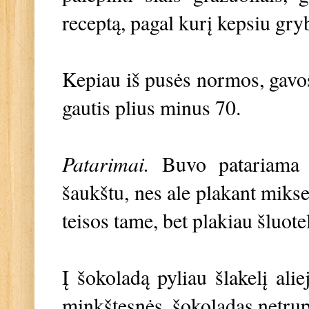
receptą, pagal kurį kepsiu gr
Kepiau iš pusės normos, gavos
gautis plius minus 70.
Patarimai.
Buvo patariama 
šaukštu, nes ale plakant mikse
teisos tame, bet plakiau šluot
Į šokoladą pyliau šlakelį alie
minkštesnės, šokoladas netru