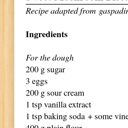
Recipe adapted from
gaspadin
Ingredients
For the dough
200 g sugar
3 eggs
200 g sour cream
1 tsp vanilla extract
1 tsp baking soda + some vin
400 g plain flour