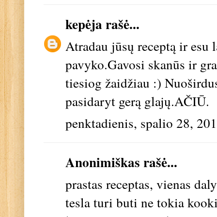
kepėja
rašė...
Atradau jūsų receptą ir esu 
pavyko.Gavosi skanūs ir g
tiesiog žaidžiau :) Nuošird
pasidaryt gerą glajų.AČIŪ.
penktadienis, spalio 28, 20
Anonimiškas rašė...
prastas receptas, vienas da
tesla turi buti ne tokia kook