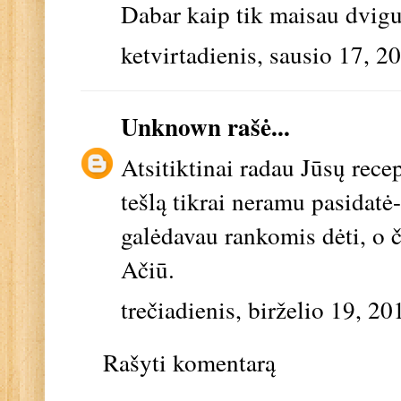
Dabar kaip tik maisau dvigub
ketvirtadienis, sausio 17, 2
Unknown
rašė...
Atsitiktinai radau Jūsų rece
tešlą tikrai neramu pasidatė
galėdavau rankomis dėti, o či
Ačiū.
trečiadienis, birželio 19, 20
Rašyti komentarą