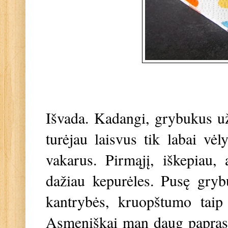
Išvada. Kadangi, grybukus už
turėjau laisvus tik labai vėl
vakarus. Pirmąjį, iškepiau, a
dažiau kepurėles. Pusę gry
kantrybės, kruopštumo taip
Asmeniškai man daug paprasči