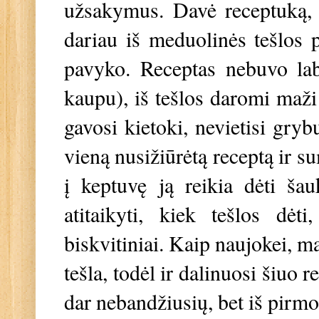
užsakymus. Davė receptuką, 
dariau iš meduolinės tešlos 
pavyko. Receptas nebuvo lab
kaupu), iš tešlos daromi maži
gavosi kietoki, nevietisi gry
vieną nusižiūrėtą receptą ir s
į keptuvę ją reikia dėti ša
atitaikyti, kiek tešlos dėt
biskvitiniai. Kaip naujokei, m
tešla, todėl ir dalinuosi šiuo 
dar nebandžiusių, bet iš pirm