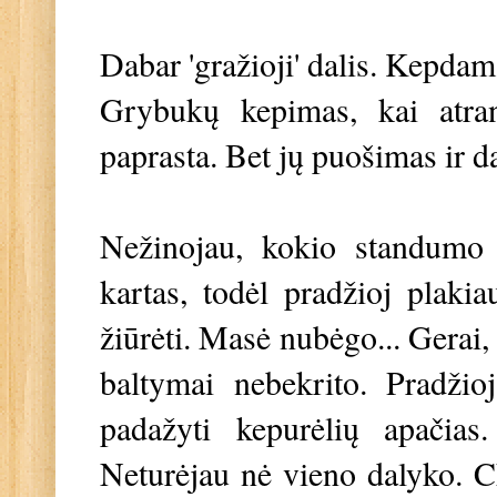
Dabar 'gražioji' dalis. Kepdam
Grybukų kepimas, kai atran
paprasta. Bet jų puošimas ir d
Nežinojau, kokio standumo 
kartas, todėl pradžioj plaki
žiūrėti. Masė nubėgo... Gerai, 
baltymai nebekrito. Pradžio
padažyti kepurėlių apačias.
Neturėjau nė vieno dalyko. Ch