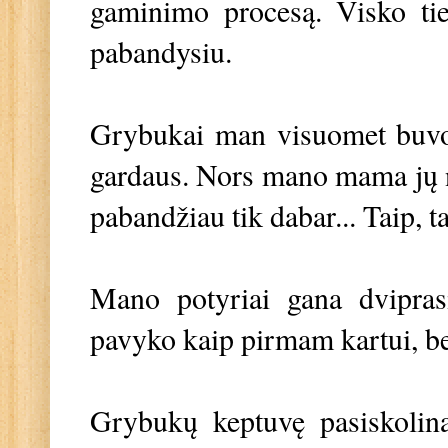
gaminimo procesą. Visko tie
pabandysiu.
Grybukai man visuomet buvo 
gardaus. Nors mano mama jų n
pabandžiau tik dabar... Taip, 
Mano potyriai gana dviprasm
pavyko kaip pirmam kartui, bet
Grybukų keptuvę pasiskolina