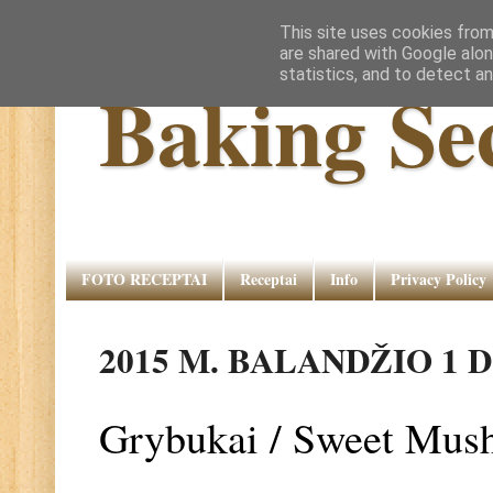
This site uses cookies from
are shared with Google alon
statistics, and to detect a
Baking Se
FOTO RECEPTAI
Receptai
Info
Privacy Policy
2015 M. BALANDŽIO 1 D
Grybukai / Sweet Mus