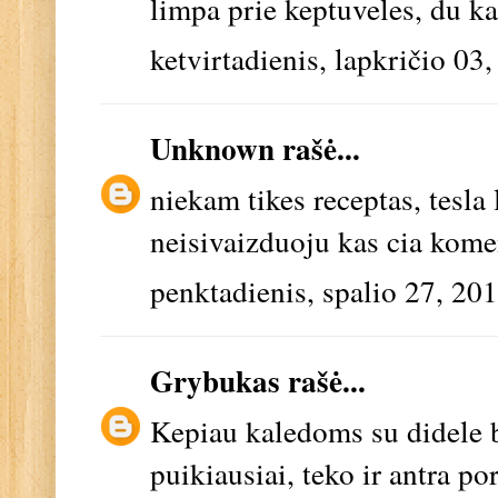
limpa prie keptuveles, du ka
ketvirtadienis, lapkričio 03
Unknown
rašė...
niekam tikes receptas, tesla l
neisivaizduoju kas cia kome
penktadienis, spalio 27, 20
Grybukas
rašė...
Kepiau kaledoms su didele b
puikiausiai, teko ir antra po