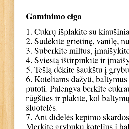
Gaminimo eiga
1. Cukrų išplakite su kiaušini
2. Sudėkite grietinę, vanilę, n
3. Suberkite miltus, įmaišykite
4. Sviestą ištirpinkite ir įmaišy
5. Tešlą dėkite šaukštu į gryb
6. Koteliams dažyti, baltymus 
putoti. Palengva berkite cukrau
rūgšties ir plakite, kol balty
šluotelės.
7. Ant didelės kepimo skardos 
Merkite grybukų kotelius į ba