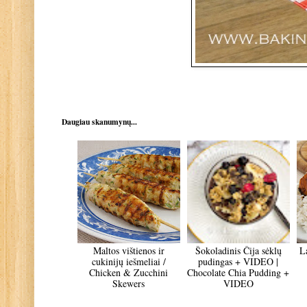
Daugiau skanumynų...
Maltos vištienos ir
Šokoladinis Čija sėklų
La
cukinijų iešmeliai /
pudingas + VIDEO |
Chicken & Zucchini
Chocolate Chia Pudding +
Skewers
VIDEO