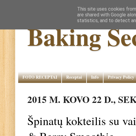
This site uses cookies from
are shared with Google alon
statistics, and to detect a
Baking Se
FOTO RECEPTAI
Receptai
Info
Privacy Policy
2015 M. KOVO 22 D., S
Špinatų kokteilis su va