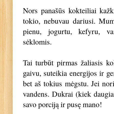
Nors panašūs kokteiliai kaž
tokio, nebuvau dariusi. Mum
pienu, jogurtu, kefyru, va
sėklomis.
Tai turbūt pirmas žaliasis k
gaivu, suteikia energijos ir g
bet aš tokius mėgstu. Jei nori
vandens. Dukrai (kiek daugiau
savo porciją ir pusę mano!