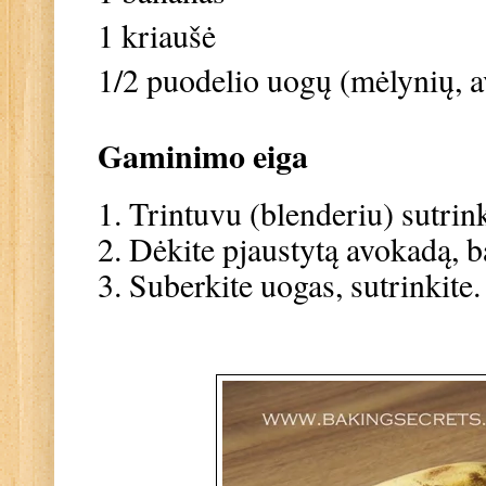
1 kriaušė
1/2 puodelio uogų (mėlynių, av
Gaminimo eiga
1. Trintuvu (blenderiu) sutrink
2. Dėkite pjaustytą avokadą, b
3. Suberkite uogas, sutrinkite