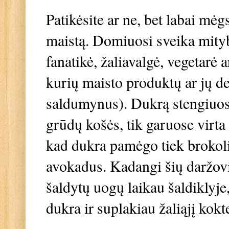
Patikėsite ar ne, bet labai mė
maistą. Domiuosi sveika mityba
fanatikė, žaliavalgė, vegetarė a
kurių maisto produktų ar jų d
saldumynus). Dukrą stengiuosi
grūdų košės, tik garuose virta
kad dukra pamėgo tiek brokoliu
avokadus. Kadangi šių daržovių
šaldytų uogų laikau šaldiklyj
dukra ir suplakiau žaliąjį kokt