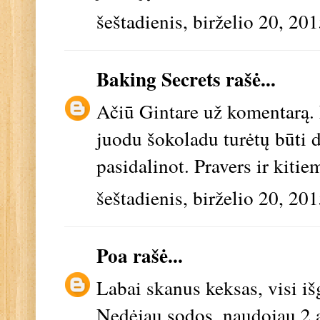
šeštadienis, birželio 20, 20
Baking Secrets
rašė...
Ačiū Gintare už komentarą. 
juodu šokoladu turėtų būti 
pasidalinot. Pravers ir kiti
šeštadienis, birželio 20, 20
Poa
rašė...
Labai skanus keksas, visi iš
Nedėjau sodos, naudojau 2 ar