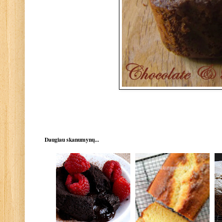
Daugiau skanumynų...