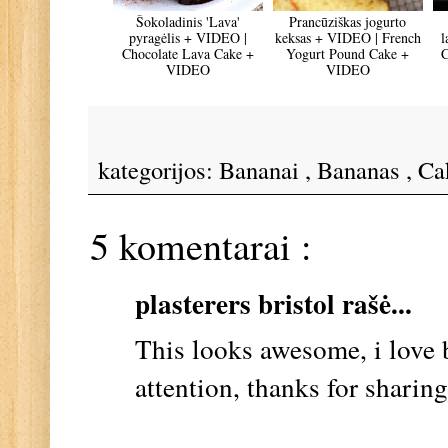
Šokoladinis 'Lava'
Prancūziškas jogurto
pyragėlis + VIDEO |
keksas + VIDEO | French
l
Chocolate Lava Cake +
Yogurt Pound Cake +
C
VIDEO
VIDEO
kategorijos:
Bananai
,
Bananas
,
Ca
5 komentarai :
plasterers bristol
rašė...
This looks awesome, i love 
attention, thanks for sharing 