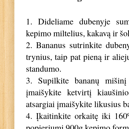
1. Dideliame dubenyje suma
kepimo miltelius, kakavą ir š
2. Bananus sutrinkite dubeny
trynius, taip pat pieną ir alie
standumo.
3. Supilkite bananų mišinį
įmaišykite ketvirtį kiaušin
atsargiai įmaišykite likusius 
4. Įkaitinkite orkaitę iki 160
popieriumi 900g kepimo for