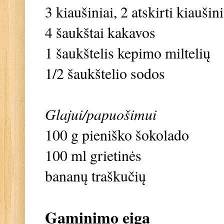
3 kiaušiniai, 2 atskirti kiaušini
4 šaukštai kakavos
1 šaukštelis kepimo miltelių
1/2 šaukštelio sodos
Glajui/papuošimui
100 g pieniško šokolado
100 ml grietinės
bananų traškučių
Gaminimo eiga