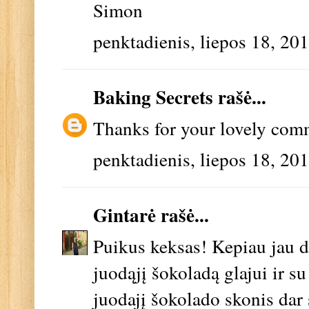
Simon
penktadienis, liepos 18, 20
Baking Secrets
rašė...
Thanks for your lovely comm
penktadienis, liepos 18, 20
Gintarė
rašė...
Puikus keksas! Kepiau jau du
juodąjį šokoladą glajui ir 
juodajį šokolado skonis dar 