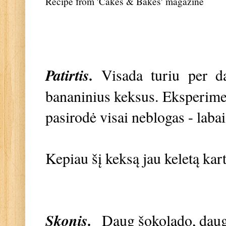
Recipe from 'Cakes & Bakes' magazine
Patirtis.
Visada turiu per 
bananinius keksus. Eksperiment
pasirodė visai neblogas - laba
Kepiau šį keksą jau keletą kar
Skonis.
Daug šokolado, daug 