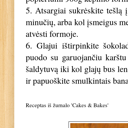
5. Atsargiai sukrėskite tešlą
minučių, arba kol įsmeigus meta
atvėsti formoje.
6. Glajui ištirpinkite šokol
puodo su garuojančiu karštu 
šaldytuvą iki kol glajų bus le
ir papuoškite smulkintais bana
Receptas iš žurnalo 'Cakes & Bakes'