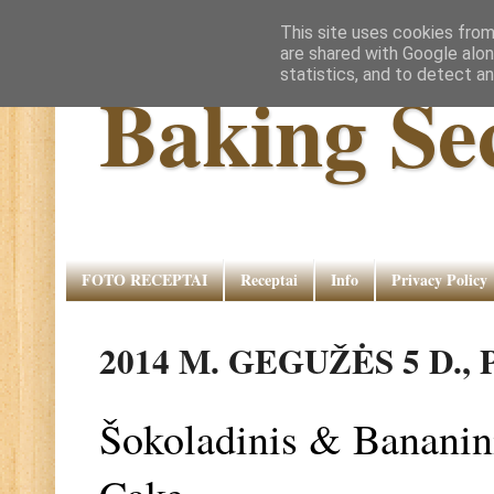
This site uses cookies from
are shared with Google alon
statistics, and to detect a
Baking Se
FOTO RECEPTAI
Receptai
Info
Privacy Policy
2014 M. GEGUŽĖS 5 D.,
Šokoladinis & Bananin