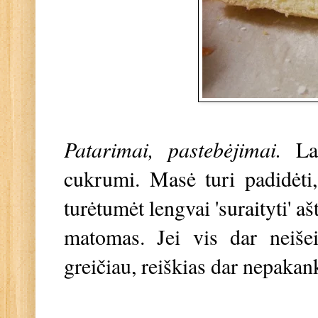
Patarimai, pastebėjimai.
La
cukrumi. Masė turi padidėti,
turėtumėt lengvai 'suraityti' a
matomas. Jei vis dar neišein
greičiau, reiškias dar nepakank