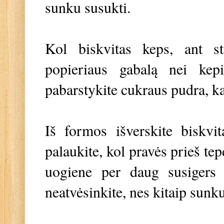
sunku susukti.
Kol biskvitas keps, ant st
popieriaus gabalą nei kep
pabarstykite cukraus pudra, k
Iš formos išverskite biskvit
palaukite, kol pravės prieš te
uogiene per daug susigers į
neatvėsinkite, nes kitaip sunk