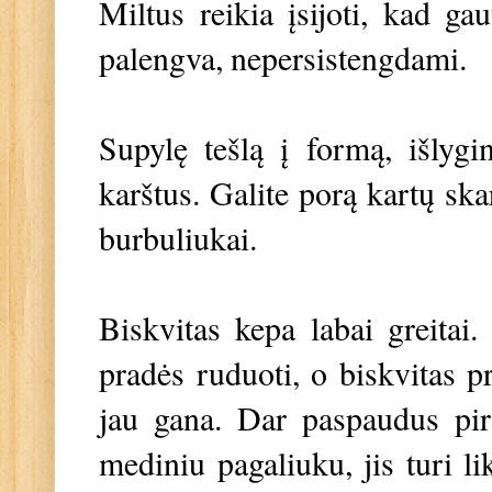
Miltus reikia įsijoti, kad ga
palengva, nepersistengdami.
Supylę tešlą į formą, išlygi
karštus. Galite porą kartų skar
burbuliukai.
Biskvitas kepa labai greitai
pradės ruduoti, o biskvitas pr
jau gana. Dar paspaudus piršt
mediniu pagaliuku, jis turi li