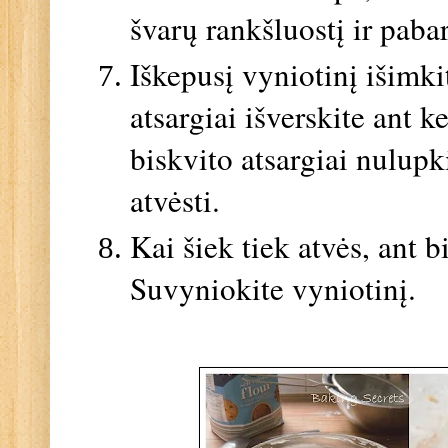
švarų rankšluostį ir paba
Iškepusį vyniotinį išimkit
atsargiai išverskite ant
biskvito atsargiai nulupk
atvėsti.
Kai šiek tiek atvės, ant 
Suvyniokite vyniotinį.