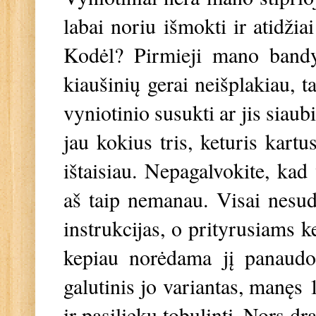
labai noriu išmokti ir atidžia
Kodėl? Pirmieji mano bandy
kiaušinių gerai neišplakiau, t
vyniotinio susukti ar jis siaub
jau kokius tris, keturis kartu
ištaisiau. Nepagalvokite, kad
aš taip nemanau. Visai nesudė
instrukcijas, o prityrusiams k
kepiau norėdama jį panaudot
galutinis jo variantas, manęs 
ir pasilieku tobulinti. Nors dr