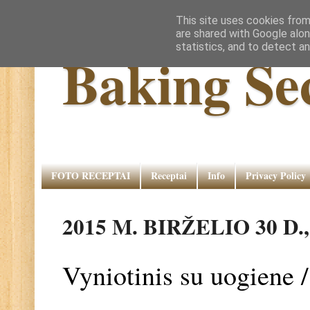
This site uses cookies from
are shared with Google alon
statistics, and to detect a
Baking Se
FOTO RECEPTAI
Receptai
Info
Privacy Policy
2015 M. BIRŽELIO 30 D
Vyniotinis su uogiene 