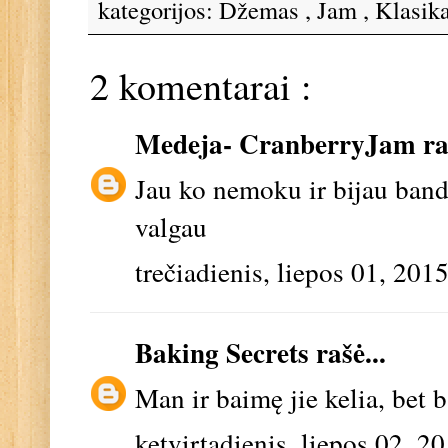
kategorijos:
Džemas
,
Jam
,
Klasik
2 komentarai :
Medeja- CranberryJam
ra
Jau ko nemoku ir bijau bandy
valgau
trečiadienis, liepos 01, 201
Baking Secrets
rašė...
Man ir baimę jie kelia, bet
ketvirtadienis, liepos 02, 2