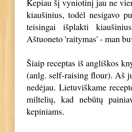
Kepiau šį vyniotinį jau ne vie
kiaušinius, todėl nesigavo p
teisingai išplakti kiaušiniu
Aštuoneto 'raitymas' - man bu
Šiaip receptas iš angliškos k
(anlg. self-raising flour). Aš
nedėjau. Lietuviškame recepte
miltelių, kad nebūtų painia
kepiniams.