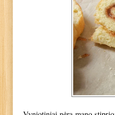
Vyniotiniai nėra mano stiprioj