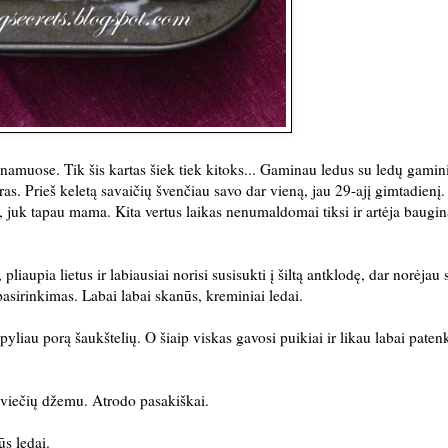
 namuose. Tik šis kartas šiek tiek kitoks... Gaminau ledus su ledų gami
as. Prieš keletą savaičių švenčiau savo dar vieną, jau 29-ajį gimtadienį
, juk tapau mama. Kita vertus laikas nenumaldomai tiksi ir artėja baugin
liaupia lietus ir labiausiai norisi susisukti į šiltą antklodę, dar norėjau s
asirinkimas. Labai labai skanūs, kreminiai ledai.
pyliau porą šaukštelių. O šiaip viskas gavosi puikiai ir likau labai paten
 aviečių džemu. Atrodo pasakiškai.
ūs ledai.