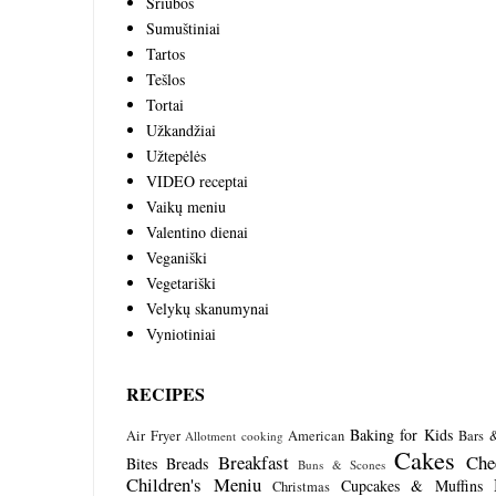
Sriubos
Sumuštiniai
Tartos
Tešlos
Tortai
Užkandžiai
Užtepėlės
VIDEO receptai
Vaikų meniu
Valentino dienai
Veganiški
Vegetariški
Velykų skanumynai
Vyniotiniai
RECIPES
Baking for Kids
Air Fryer
American
Bars 
Allotment cooking
Cakes
Breakfast
Che
Bites
Breads
Buns & Scones
Children's Meniu
Cupcakes & Muffins
Christmas