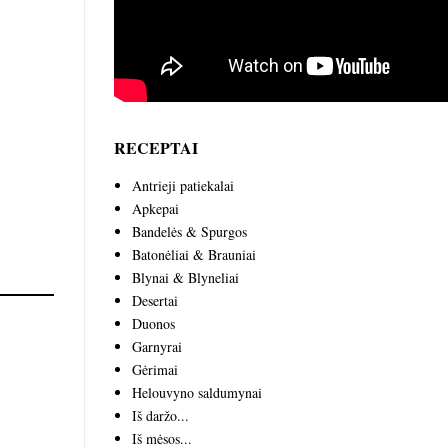
RECEPTAI
Antrieji patiekalai
Apkepai
Bandelės & Spurgos
Batonėliai & Brauniai
Blynai & Blyneliai
Desertai
Duonos
Garnyrai
Gėrimai
Helouvyno saldumynai
Iš daržo...
Iš mėsos...