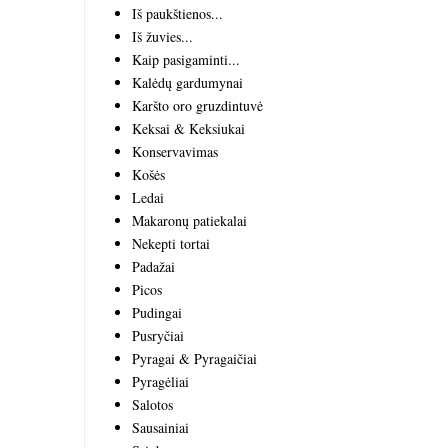
Iš paukštienos...
Iš žuvies...
Kaip pasigaminti...
Kalėdų gardumynai
Karšto oro gruzdintuvė
Keksai & Keksiukai
Konservavimas
Košės
Ledai
Makaronų patiekalai
Nekepti tortai
Padažai
Picos
Pudingai
Pusryčiai
Pyragai & Pyragaičiai
Pyragėliai
Salotos
Sausainiai