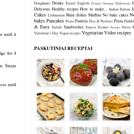
Drinks
Doughnuts
Easter
English
French
German
Halloween
Delicious
Healthy recipes
How to make...
J
Indian
Italian
Cakes
N
Main dishes
Muffins
No bake cakes
Lithuanian
bakes
Pancakes
Pastries
Pizza
Pasta
Pies & Pastries
Puddi
& Easy
Sandwiches
Salads
Sauces
Scones
Swiss R
Snacks
Vegetarian
Video recipes
Valentine's Day
Vegan recipes
 until it
PASKUTINIAI RECEPTAI
dge for 4
n. Strain
ess until