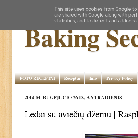
This site uses cookies from Google to d
are shared with Google along with perf
statistics, and to detect and address 
Baking Sec
FOTO RECEPTAI
Receptai
Info
Privacy Policy
2014 M. RUGPJŪČIO 26 D., ANTRADIENIS
Ledai su aviečių džemu | Rasp