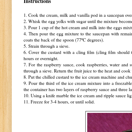
Instructions
1. C
ook the cream, milk and vanilla pod in a saucepan over
2. Whisk the egg yolks with sugar until the mixture becom
3. Pour 1 cup of the hot cream and milk into the eggs mix
4. Then pour the egg mixture to the saucepan with remain
coats the back of the spoon (77
ºC
degrees).
5. Strain through a sieve.
6. Cover the custard with a cling film (cling film should 
hours or overnight.
7. For the raspberry sauce, cook raspberries, water and s
through a sieve. Return the fruit juice to the heat and cook 
8. Put the chilled custard to the ice cream machine and chu
9. Pour the third of the ice cream mixture into a freezabl
the container has two layers of raspberry sauce and three l
10. Using a knife marble the ice cream and ripple sauce lig
11. Freeze for 3-4 hours, or until solid.