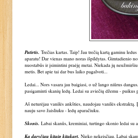
Patirtis.
Trečias kartas. Taip! Jau trečią kartą gaminu ledus
aparatu! Dar vienas mano noras išpildytas. Gimtadienio nor
nuostabūs ir įsimintini praėję metai. Niekada jų neužmiršiu
metis. Bet apie tai dar bus laiko pagalvoti...
Ledai... Nors vasara jau baigiasi, o už lango niūrus dangus, p
pasigaminti skanių ledų. Ledai su aviečių džemu - puikus p
Aš neturėjau vanilės ankšties, naudojau vanilės ekstraktą. Į
nauju savo žaisliuku - ledų aparačiuku.
Skonis.
Labai skanūs, kreminiai, turtingo skonio ledai su
Ką daryčiau kitaip kitąkart.
Nieko nekeisčiau. Labai skan