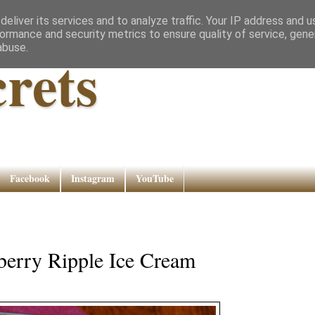
eliver its services and to analyze traffic. Your IP address and 
ormance and security metrics to ensure quality of service, gen
abuse.
rets
Facebook
Instagram
YouTube
berry Ripple Ice Cream