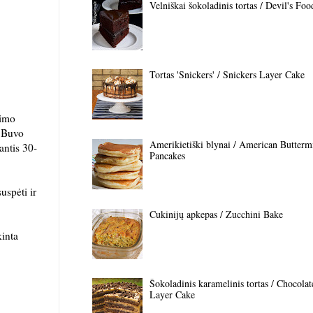
Velniškai šokoladinis tortas / Devil's Fo
Tortas 'Snickers' / Snickers Layer Cake
nimo
. Buvo
Amerikietiški blynai / American Butterm
antis 30-
Pancakes
uspėti ir
Cukinijų apkepas / Zucchini Bake
kinta
Šokoladinis karamelinis tortas / Chocola
Layer Cake