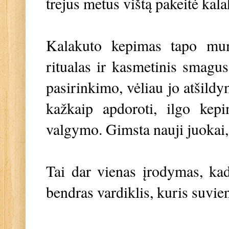
trejus metus vištą pakeitė kala
Kalakuto kepimas tapo mum
ritualas ir kasmetinis smagu
pasirinkimo, vėliau jo atšild
kažkaip apdoroti, ilgo kep
valgymo. Gimsta nauji juokai,
Tai dar vienas įrodymas, kad
bendras vardiklis, kuris suvie