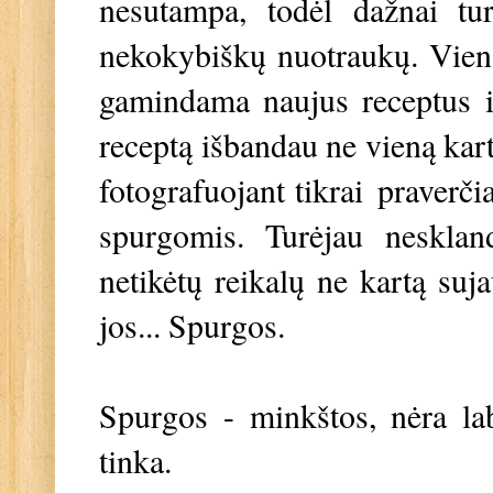
nesutampa, todėl dažnai tu
nekokybiškų nuotraukų. Viena
gamindama naujus receptus ir
receptą išbandau ne vieną kartą
fotografuojant tikrai praverči
spurgomis. Turėjau nesklan
netikėtų reikalų ne kartą suj
jos... Spurgos.
Spurgos - minkštos, nėra laba
tinka.