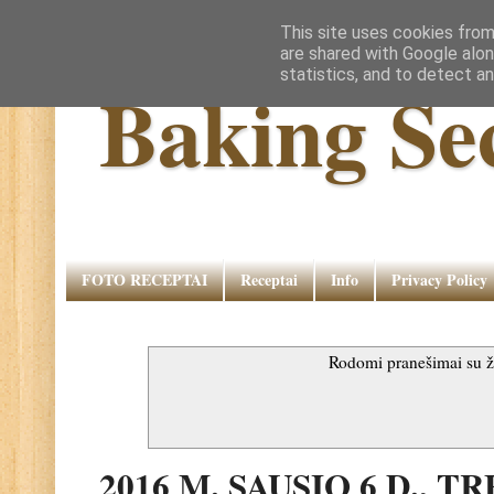
This site uses cookies from
are shared with Google alon
statistics, and to detect a
Baking Se
FOTO RECEPTAI
Receptai
Info
Privacy Policy
Rodomi pranešimai su
2016 M. SAUSIO 6 D., T