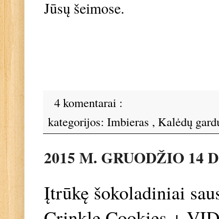
Jūsų šeimose.
4 komentarai :
kategorijos:
Imbieras
,
Kalėdų gar
2015 M. GRUODŽIO 14 D
Įtrūkę šokoladiniai sa
Crinkle Cookies + VI