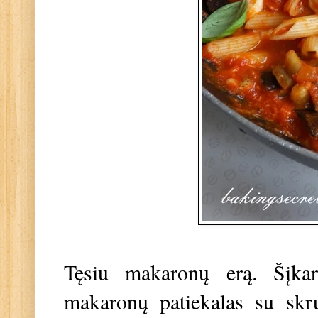
Tęsiu makaronų erą. Šįk
makaronų patiekalas su skru