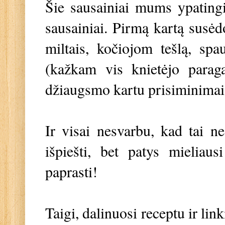
Šie sausainiai mums ypatingi
sausainiai. Pirmą kartą susė
miltais, kočiojom tešlą, sp
(kažkam vis knietėjo paraga
džiaugsmo kartu prisiminima
Ir visai nesvarbu, kad tai ne
išpiešti, bet patys mielia
paprasti!
Taigi, dalinuosi receptu ir lin