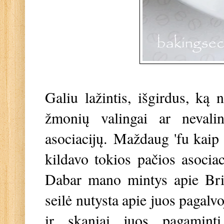
Galiu lažintis, išgirdus, ką 
žmonių valingai ar nevalin
asociacijų.
Maždaug 'fu kaip n
kildavo tokios pačios asocia
Dabar mano mintys apie Briu
seilė nutysta apie juos pagalv
ir skaniai juos pagaminti