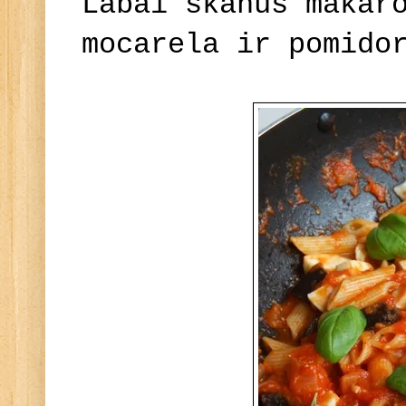
Labai skanūs makar
mocarela ir pomido