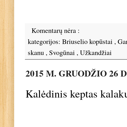
Komentarų nėra :
kategorijos:
Briuselio kopūstai
,
Ga
skanu
,
Svogūnai
,
Užkandžiai
2015 M. GRUODŽIO 26 D
Kalėdinis keptas kalak