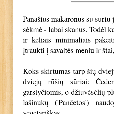
Panašius makaronus su sūriu 
sėkmė - labai skanus. Todėl ka
ir keliais minimaliais pakei
įtraukti į savaitės meniu ir šta
Koks skirtumas tarp šių dvie
dviejų rūšių sūriai: Čede
garstyčiomis, o džiūvėsėlių pl
lašinukų ('Pančetos') naud
vegetariškas.