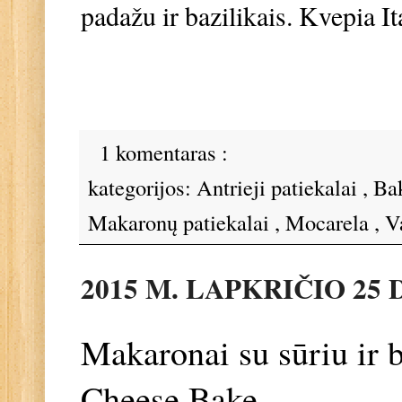
padažu ir bazilikais. Kvepia Ita
1 komentaras :
kategorijos:
Antrieji patiekalai
,
Ba
Makaronų patiekalai
,
Mocarela
,
V
2015 M. LAPKRIČIO 25 
Makaronai su sūriu ir 
Cheese Bake