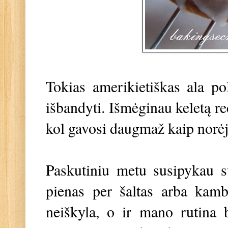
Tokias amerikietiškas ala po
išbandyti. Išmėginau keletą re
kol gavosi daugmaž kaip norėj
Paskutiniu metu susipykau su
pienas per šaltas arba kamb
neiškyla, o ir mano rutina 