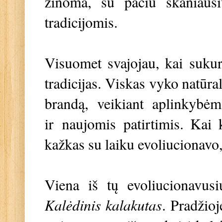
žinoma, su pačiu skaniaus
tradicijomis.
Visuomet svajojau, kai sukurs
tradicijas. Viskas vyko natūral
brandą, veikiant aplinkybėm
ir
naujomis patirtimis
. Kai 
kažkas su laiku evoliucionavo
Viena iš tų evoliucionavusi
Kalėdinis kalakutas
. Pradžioj