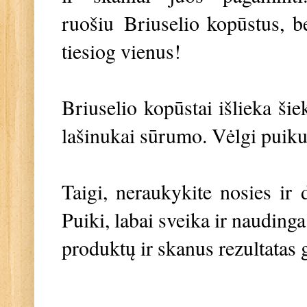
ruošiu
Briuselio kopūstus, b
tiesiog vienus!
Briuselio kopūstai išlieka ši
lašinukai sūrumo. Vėlgi puikus
Taigi, neraukykite nosies ir 
Puiki, labai sveika ir nauding
produktų ir skanus rezultatas 