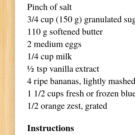
Pinch of salt
3/4 cup (150 g) granulated su
110 g softened butter
2 medium eggs
1/4 cup milk
½
tsp vanilla extract
4 ripe bananas, lightly mashe
1 1/2 cups fresh or frozen blu
1/2 orange zest, grated
Instructions