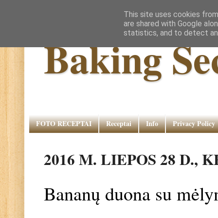
This site uses cookies from
are shared with Google alon
statistics, and to detect a
Baking Se
FOTO RECEPTAI
Receptai
Info
Privacy Policy
2016 M. LIEPOS 28 D.,
Bananų duona su mėlyn