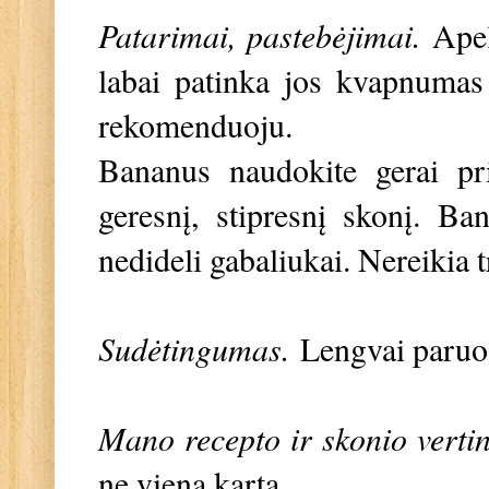
Patarimai, pastebėjimai.
Apel
labai patinka jos kvapnumas i
rekomenduoju.
Bananus naudokite gerai pri
geresnį, stipresnį skonį. Ba
nedideli gabaliukai. Nereikia tr
Sudėtingumas.
Lengvai paru
Mano recepto ir skonio verti
ne vieną kartą.