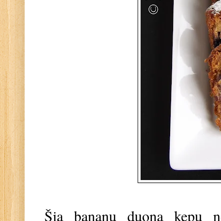
Šią bananų duoną kepu ne