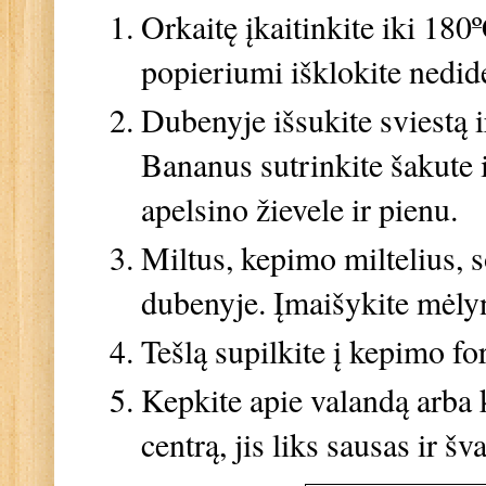
Orkaitę įkaitinkite iki 180
º
popieriumi išklokite nedid
Dubenyje išsukite sviestą i
Bananus sutrinkite šakute ir
apelsino žievele ir pienu.
Miltus, kepimo miltelius, 
dubenyje. Įmaišykite mėlyne
Tešlą supilkite į kepimo fo
Kepkite apie valandą arba 
centrą, jis liks sausas ir šv