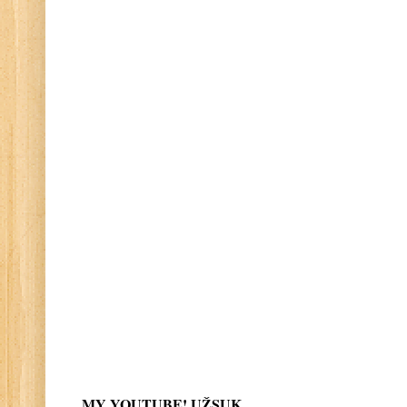
MY YOUTUBE! UŽSUK