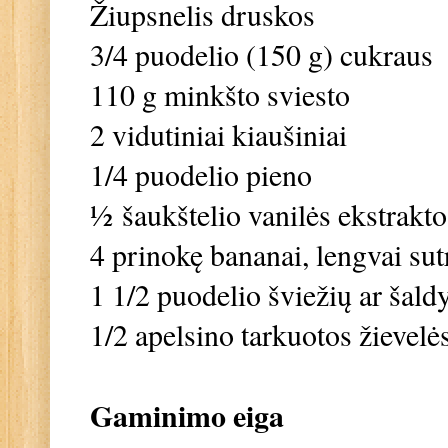
Žiupsnelis druskos
3/4 puodelio (150 g) cukraus
110 g minkšto sviesto
2 vidutiniai kiaušiniai
1/4 puodelio pieno
½
šaukštelio vanilės ekstrakto
4 prinokę bananai, lengvai sut
1 1/2 puodelio šviežių ar šald
1/2 apelsino tarkuotos žievelė
Gaminimo eiga