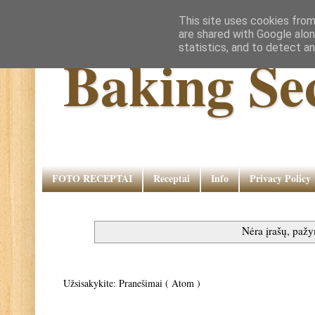
This site uses cookies from
are shared with Google alon
statistics, and to detect a
Baking Se
FOTO RECEPTAI
Receptai
Info
Privacy Policy
Nėra įrašų, paž
Užsisakykite:
Pranešimai ( Atom )