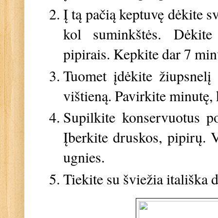
Į tą pačią keptuvę dėkite s
kol suminkštės.
Dėkite
pipirais. Kepkite dar 7 min
Tuomet įdėkite žiupsnelį 
vištieną. Pavirkite minutę,
Supilkite konservuotus p
Įberkite druskos, pipirų. 
ugnies.
Tiekite su šviežia itališka 