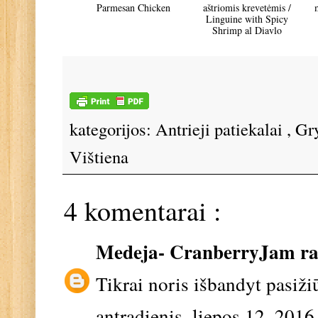
Parmesan Chicken
aštriomis krevetėmis /
Linguine with Spicy
Shrimp al Diavlo
kategorijos:
Antrieji patiekalai
,
Gr
Vištiena
4 komentarai :
Medeja- CranberryJam
ra
Tikrai noris išbandyt pasižiū
antradienis, liepos 12, 2016