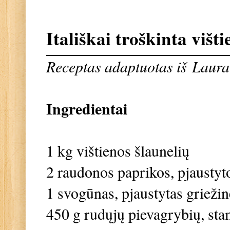
Itališkai troškinta višt
Receptas adaptuotas iš
Laura 
Ingredientai
1 kg vištienos šlaunelių
2 raudonos paprikos, pjaustyt
1 svogūnas, pjaustytas griežin
450 g rudųjų pievagrybių, sta