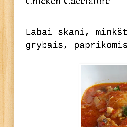
Chicken Cacciatore
Labai skani, minkš
grybais, paprikomi