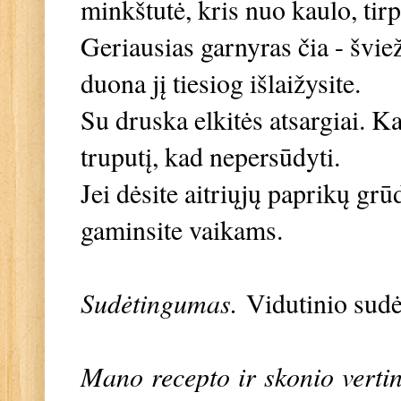
minkštutė, kris nuo kaulo, tir
Geriausias garnyras čia - švie
duona jį tiesiog išlaižysite.
Su druska elkitės atsargiai. K
truputį, kad nepersūdyti.
Jei dėsite aitriųjų paprikų grū
gaminsite vaikams.
Sudėtingumas.
Vidutinio sud
Mano recepto ir skonio verti