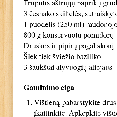
Truputis aštriųjų paprikų grūd
3 česnako skiltelės, sutraiškyt
1 puodelis (250 ml) raudonoj
800 g konservuotų pomidorų
Druskos ir pipirų pagal skonį
Šiek tiek šviežio baziliko
3 šaukštai alyvuogių aliejaus
Gaminimo eiga
Vištieną pabarstykite drusk
įkaitinkite. Apkepkite višt