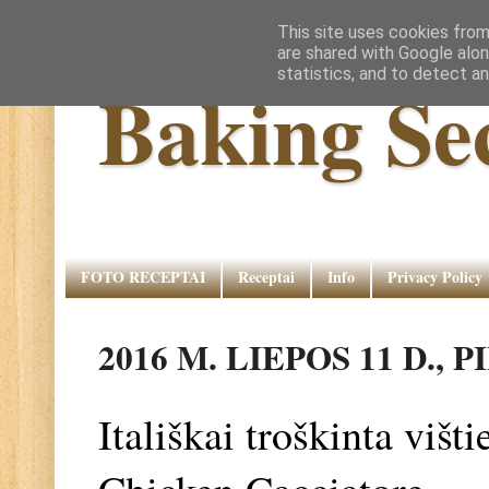
This site uses cookies from
are shared with Google alon
statistics, and to detect a
Baking Se
FOTO RECEPTAI
Receptai
Info
Privacy Policy
2016 M. LIEPOS 11 D., 
Itališkai troškinta višt