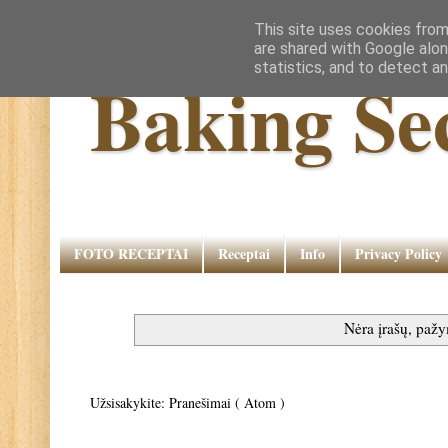
This site uses cookies from
are shared with Google alon
statistics, and to detect a
Baking Se
FOTO RECEPTAI
Receptai
Info
Privacy Policy
Nėra įrašų, paž
Užsisakykite:
Pranešimai ( Atom )