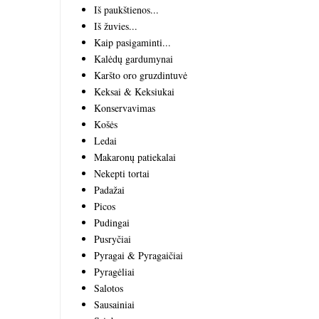
Iš paukštienos...
Iš žuvies...
Kaip pasigaminti...
Kalėdų gardumynai
Karšto oro gruzdintuvė
Keksai & Keksiukai
Konservavimas
Košės
Ledai
Makaronų patiekalai
Nekepti tortai
Padažai
Picos
Pudingai
Pusryčiai
Pyragai & Pyragaičiai
Pyragėliai
Salotos
Sausainiai