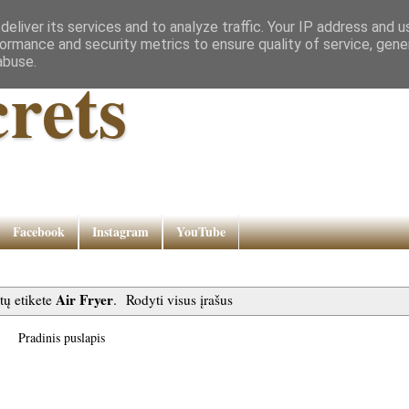
eliver its services and to analyze traffic. Your IP address and 
ormance and security metrics to ensure quality of service, gen
abuse.
rets
Facebook
Instagram
YouTube
Air Fryer
tų etikete
.
Rodyti visus įrašus
Pradinis puslapis