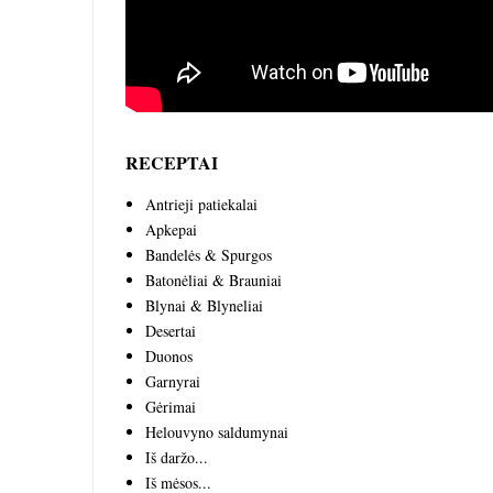
RECEPTAI
Antrieji patiekalai
Apkepai
Bandelės & Spurgos
Batonėliai & Brauniai
Blynai & Blyneliai
Desertai
Duonos
Garnyrai
Gėrimai
Helouvyno saldumynai
Iš daržo...
Iš mėsos...