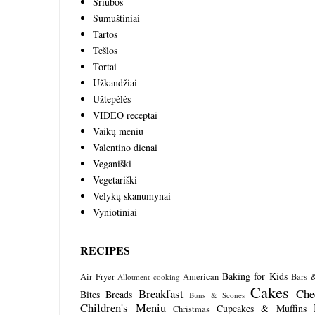
Sriubos
Sumuštiniai
Tartos
Tešlos
Tortai
Užkandžiai
Užtepėlės
VIDEO receptai
Vaikų meniu
Valentino dienai
Veganiški
Vegetariški
Velykų skanumynai
Vyniotiniai
RECIPES
Baking for Kids
Air Fryer
American
Bars 
Allotment cooking
Cakes
Breakfast
Che
Bites
Breads
Buns & Scones
Children's Meniu
Cupcakes & Muffins
Christmas