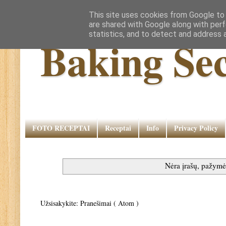
This site uses cookies from Google to d
are shared with Google along with perf
statistics, and to detect and address 
Baking Sec
FOTO RECEPTAI
Receptai
Info
Privacy Policy
Nėra įrašų, pažymė
Užsisakykite:
Pranešimai ( Atom )