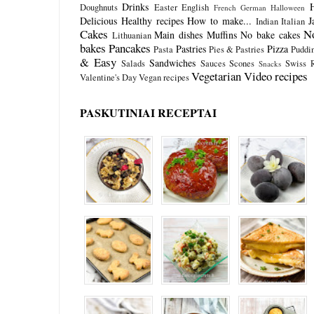
Drinks
Doughnuts
Easter
English
French
German
Halloween
Delicious
Healthy recipes
How to make...
J
Indian
Italian
Cakes
N
Main dishes
Muffins
No bake cakes
Lithuanian
bakes
Pancakes
Pastries
Pizza
Pasta
Pies & Pastries
Puddi
& Easy
Sandwiches
Salads
Sauces
Scones
Swiss R
Snacks
Vegetarian
Video recipes
Valentine's Day
Vegan recipes
PASKUTINIAI RECEPTAI