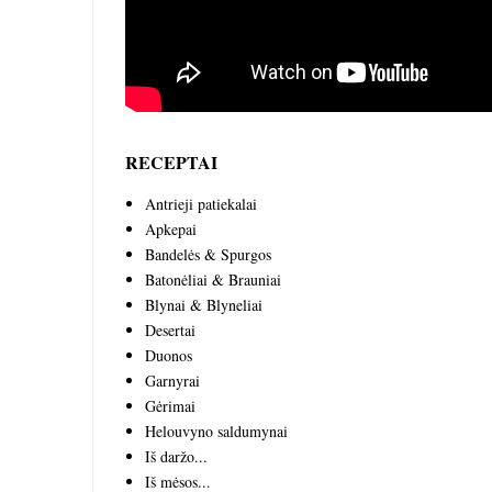
RECEPTAI
Antrieji patiekalai
Apkepai
Bandelės & Spurgos
Batonėliai & Brauniai
Blynai & Blyneliai
Desertai
Duonos
Garnyrai
Gėrimai
Helouvyno saldumynai
Iš daržo...
Iš mėsos...