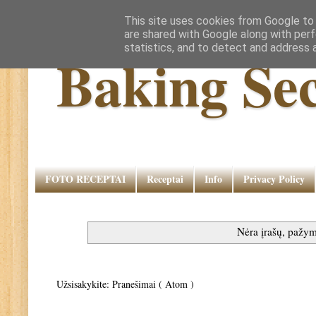
This site uses cookies from Google to d
are shared with Google along with perf
statistics, and to detect and address 
Baking Sec
FOTO RECEPTAI
Receptai
Info
Privacy Policy
Nėra įrašų, pažym
Užsisakykite:
Pranešimai ( Atom )