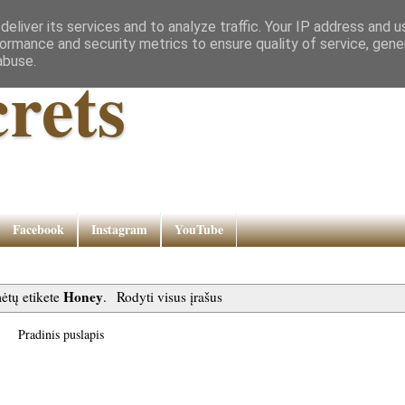
eliver its services and to analyze traffic. Your IP address and 
ormance and security metrics to ensure quality of service, gen
abuse.
rets
Facebook
Instagram
YouTube
Honey
ėtų etikete
.
Rodyti visus įrašus
Pradinis puslapis