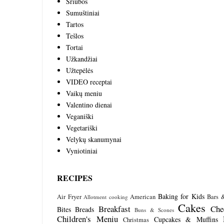
Sriubos
Sumuštiniai
Tartos
Tešlos
Tortai
Užkandžiai
Užtepėlės
VIDEO receptai
Vaikų meniu
Valentino dienai
Veganiški
Vegetariški
Velykų skanumynai
Vyniotiniai
RECIPES
Baking for Kids
Air Fryer
American
Bars 
Allotment cooking
Cakes
Breakfast
Che
Bites
Breads
Buns & Scones
Children's Meniu
Cupcakes & Muffins
Christmas