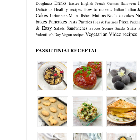
Drinks
Doughnuts
Easter
English
French
German
Halloween
Delicious
Healthy recipes
How to make...
J
Indian
Italian
Cakes
N
Main dishes
Muffins
No bake cakes
Lithuanian
bakes
Pancakes
Pastries
Pizza
Pasta
Pies & Pastries
Puddi
& Easy
Sandwiches
Salads
Sauces
Scones
Swiss R
Snacks
Vegetarian
Video recipes
Valentine's Day
Vegan recipes
PASKUTINIAI RECEPTAI