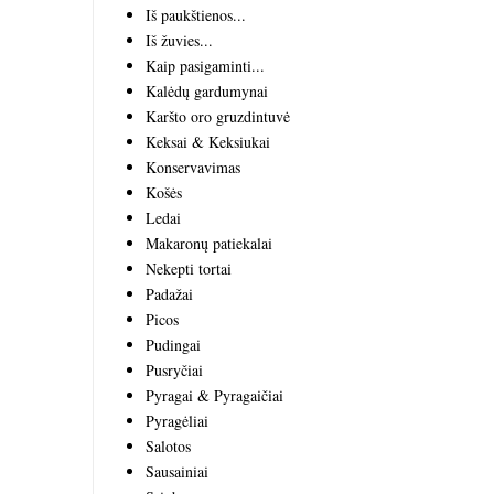
Iš paukštienos...
Iš žuvies...
Kaip pasigaminti...
Kalėdų gardumynai
Karšto oro gruzdintuvė
Keksai & Keksiukai
Konservavimas
Košės
Ledai
Makaronų patiekalai
Nekepti tortai
Padažai
Picos
Pudingai
Pusryčiai
Pyragai & Pyragaičiai
Pyragėliai
Salotos
Sausainiai